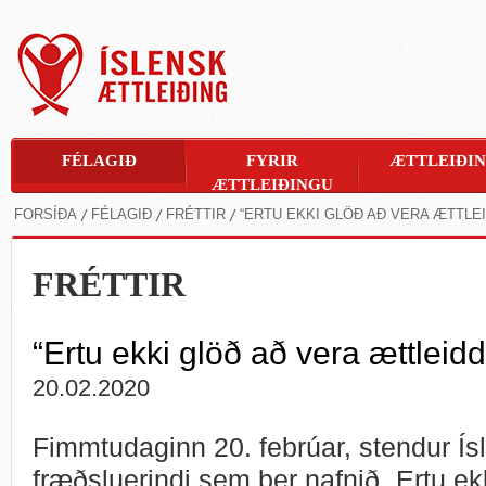
FÉLAGIÐ
FYRIR
ÆTTLEIÐI
ÆTTLEIÐINGU
FORSÍÐA
FÉLAGIÐ
FRÉTTIR
“ERTU EKKI GLÖÐ AÐ VERA ÆTTLEI
FRÉTTIR
“Ertu ekki glöð að vera ættleid
20.02.2020
Fimmtudaginn 20. febrúar, stendur Ísle
fræðsluerindi sem ber nafnið „Ertu ek