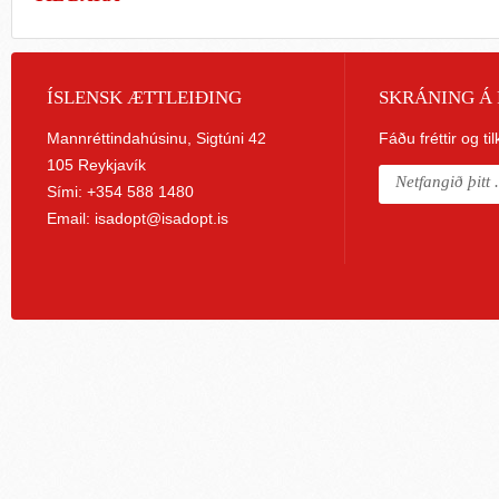
ÍSLENSK ÆTTLEIÐING
SKRÁNING Á 
Mannréttindahúsinu, Sigtúni 42
Fáðu fréttir og ti
105 Reykjavík
Sími: +354 588 1480
Email:
isadopt@isadopt.is