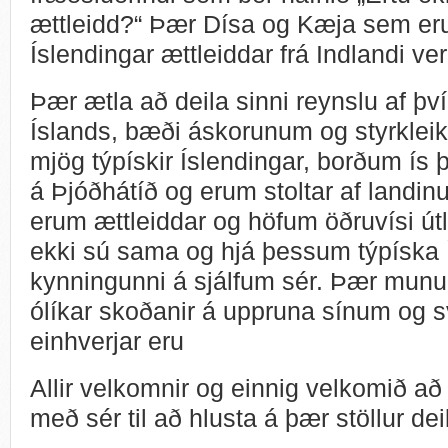
ættleidd?“ Þær Dísa og Kæja sem eru
Íslendingar ættleiddar frá Indlandi ve
Þær ætla að deila sinni reynslu af því 
Íslands, bæði áskorunum og styrklei
mjög týpískir Íslendingar, borðum ís 
á Þjóðhátíð og erum stoltar af landin
erum ættleiddar og höfum öðruvísi útli
ekki sú sama og hjá þessum týpíska Í
kynningunni á sjálfum sér. Þær munu
ólíkar skoðanir á uppruna sínum og 
einhverjar eru
Allir velkomnir og einnig velkomið að
með sér til að hlusta á þær stöllur dei