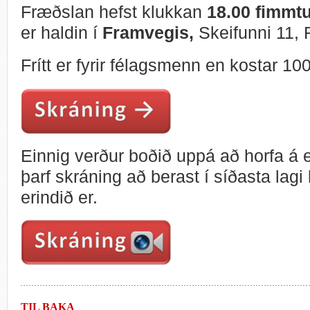
Fræðslan hefst klukkan
18.00 fimmt
er haldin í
Framvegis,
Skeifunni 11, 
Frítt er fyrir félagsmenn en kostar 100
Einnig verður boðið uppá að horfa á e
þarf skráning að berast í síðasta lag
erindið er.
TIL BAKA