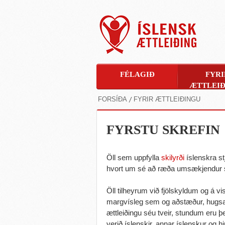
FÉLAGIÐ
FYRI
ÆTTLEIÐ
FORSÍÐA
FYRIR ÆTTLEIÐINGU
FYRSTU SKREFIN
Öll sem uppfylla
skilyrði
íslenskra st
hvort um sé að ræða umsækjendur se
Öll tilheyrum við fjölskyldum og á vi
margvísleg sem og aðstæður, hugsa
ættleiðingu séu tveir, stundum eru 
verið íslenskir, annar íslenskur og hi