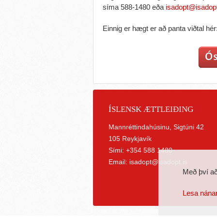
síma 588-1480 eða
isadopt@isadopt
Einnig er hægt er að panta viðtal hér
ÍSLENSK ÆTTLEIÐING
Mannréttindahúsinu, Sigtúni 42
105 Reykjavík
Sími: +354 588 1480
Email:
isadopt@isadopt.is
Með því að
Lesa nána