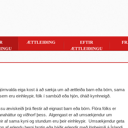
R
ÆTTLEIÐING
EFTIR
FR
INGU
ÆTTLEIÐINGU
jórnvalda eiga kost á að sækja um að ættleiða barn eða börn, sama
m eru einhleypir, fólk í sambúð eða hjón, óháð kynhneigð.
ssu æviskeiði þrá flestir að eignast barn eða börn. Flóra fólks er
naháttur og viðhorf þess. Algengast er að umsækjendur um
þeir af sama kyni og stundum eru þeir einhleypir. Umsækjendur geta
nn af erlendu bergi brotin eða báðir erlendir með lögheimili á Íslandi.