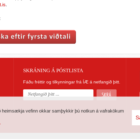
.is
.
:
SKRÁNING Á PÓSTLISTA
Fáðu fréttir og tilkynningar frá ÍÆ á netfangið þitt.
 heimsækja vefinn okkar samþykkir þú notkun á vafrakökum
S
r