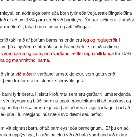
eysi, en aðrir eiga barn eða börn fyrir eða velja ættleiðingaleiðina
lað er að um 15% para stríði við barnleysi. Ýmsar leiðir eru til staðar
r meðferðir, taka börn í fóstur og ættleiðingar.
arferlið taki mið af þörfum barnsins enda eru
lög og reglugerðir
í
 um þá alþjóðlegu sáttmála sem Ísland hefur skrifað undir og
ernd barna og sam­vinnu varðandi ættleiðingu milli landa
frá 1993
na og mannréttindi barna
.
eð sínar
viðmiðanir
varðandi umsækjendur, sem geta verið
r þeim kröfum sem íslensk stjórnvöld gera.
sé barni fyrir bestu. Helstu kröfurnar sem eru gerðar til umsækjenda
r séu tryggar og bjóði barninu uppá möguleikann til að þroskast og
g andleg heilsa umsækjenda þarf að vera í lagi, fjárhagur þarf að
 að búa í fullnægjandi húsnæði svo dæmi séu nefnd.
sem vilt eignast barn, óháð barnleysi eða barneignum. Ef þú ert að
r frekari upplýsinga, hikaðu þá ekki við að hafa samband við okkur í