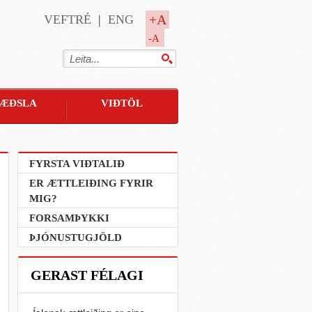
+A
VEFTRÉ
ENG
-A
ÆÐSLA
VIÐTÖL
FYRSTA VIÐTALIÐ
ER ÆTTLEIÐING FYRIR
MIG?
FORSAMÞYKKI
ÞJÓNUSTUGJÖLD
GERAST FÉLAGI