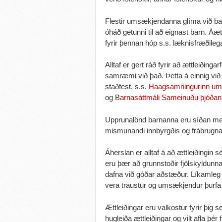
Flestir umsækjendanna glíma við barnl
óháð getunni til að eignast barn. Áæt
fyrir þennan hóp s.s. læknisfræðilega
Alltaf er gert ráð fyrir að ættleiðing
samræmi við það. Þetta á einnig við
staðfest, s.s.
Haagsamningurinn um v
og B
arnasáttmáli Sameinuðu þjóðan
Upprunalönd barnanna eru síðan m
mismunandi innbyrgðis og frábrugna
Áherslan er alltaf á að ættleiðingin 
eru þær að grunnstoðir fjölskyldunna
dafna við góðar aðstæður. Líkamleg o
vera traustur og umsækjendur þurfa
Ættleiðingar eru valkostur fyrir þig 
hugleiða ættleiðingar og vilt afla þé