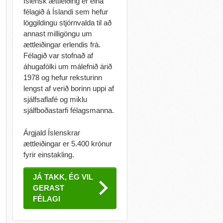
Íslensk ættleiðing er eina
félagið á Íslandi sem hefur
löggildingu stjórnvalda til að
annast milligöngu um
ættleiðingar erlendis frá.
Félagið var stofnað af
áhugafólki um málefnið árið
1978 og hefur reksturinn
lengst af verið borinn uppi af
sjálfsaflafé og miklu
sjálfboðastarfi félagsmanna.
Árgjald Íslenskrar
ættleiðingar er 5.400 krónur
fyrir einstakling.
JÁ TAKK, ÉG VIL
GERAST
FÉLAGI