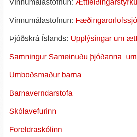
Vinnumálastofnun:
Ættleiðingarstyrku
Vinnumálastofnun:
Fæðingarorlofssj
Þjóðskrá Íslands:
Upplýsingar um ætt
Samningur Sameinuðu þjóðanna um r
Umboðsmaður barna
Barnaverndarstofa
Skólavefurinn
Foreldraskólinn