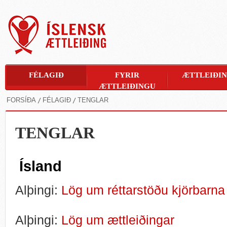
FÉLAGIÐ
FYRIR
ÆTTLEIÐI
ÆTTLEIÐINGU
FORSÍÐA
FÉLAGIÐ
TENGLAR
TENGLAR
Ísland
Alþingi:
Lög um réttarstöðu kjörbarna 
Alþingi:
Lög um ættleiðingar