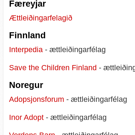
Færeyjar
Ættleiðingarfelagið
Finnland
Interpedia
- ættleiðingarfélag
Save the Children Finland
- ættleiðin
Noregur
Adopsjonsforum
- ættleiðingarfélag
Inor Adopt
- ættleiðingarfélag