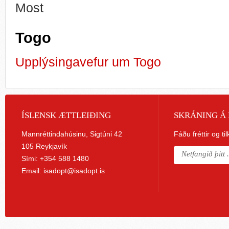
Most
Togo
Upplýsingavefur um Togo
ÍSLENSK ÆTTLEIÐING
SKRÁNING Á 
Mannréttindahúsinu, Sigtúni 42
Fáðu fréttir og ti
105 Reykjavík
Sími: +354 588 1480
Email:
isadopt@isadopt.is