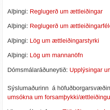
Alþingi:
Reglugerð um ættleiðingar
Alþingi:
Reglugerð um ættleiðingarfé
Alþingi:
Lög um ættleiðingarstyrki
Alþingi:
Lög um mannanöfn
Dómsmálaráðuneytið:
Upplýsingar um
Sýslumaðurinn á höfuðborgarsvæði
umsókna um forsamþykki/ættleiðing