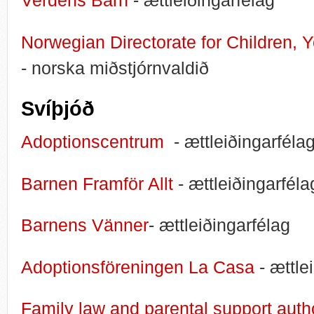
Verdens Barn
- ættleiðingarfélag
Norwegian Directorate for Children, Y
- norska miðstjórnvaldið
Svíþjóð
Adoptionscentrum
- ættleiðingarféla
Barnen Framför Allt
- ættleiðingarféla
Barnens Vänner
- ættleiðingarfélag
Adoptionsföreningen La Casa
- ættle
Family law and parental support auth