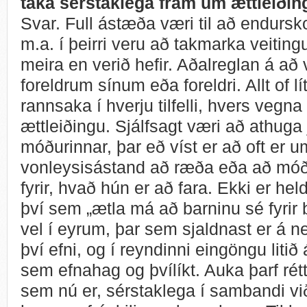
taka sérstaklega fram um ættleiðin
Svar. Full ástæða væri til að endursko
m.a. í þeirri veru að takmarka veiting
meira en verið hefir. Aðalreglan á að 
foreldrum sínum eða foreldri. Allt of lí
rannsaka í hverju tilfelli, hvers vegn
ættleiðingu. Sjálfsagt væri að athuga
móðurinnar, þar eð víst er að oft er u
vonleysisástand að ræða eða að móðir
fyrir, hvað hún er að fara. Ekki er heldu
því sem „ætla má að barninu sé fyrir b
vel í eyrum, þar sem sjaldnast er á ne
því efni, og í reyndinni eingöngu litið
sem efnahag og þvílíkt. Auka þarf rétt
sem nú er, sérstaklega í sambandi við