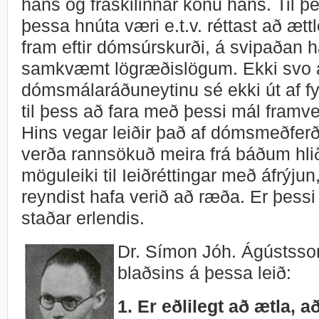
hans og fráskilinnar konu hans. Til 
þessa hnúta væri e.t.v. réttast að ætt
fram eftir dómsúrskurði, á svipaðan h
samkvæmt lögræðislögum. Ekki svo að
dómsmálaráðuneytinu sé ekki út af fyri
til þess að fara með þessi mál framveg
Hins vegar leiðir það af dómsmeðferð
verða rannsökuð meira frá báðum hlið
möguleiki til Ieiðréttingar með áfrýju
reyndist hafa verið að ræða. Er þessi
staðar erlendis.
Dr. Símon Jóh. Ágústsso
blaðsins á þessa leið:
1. Er eðlilegt að ætla, a