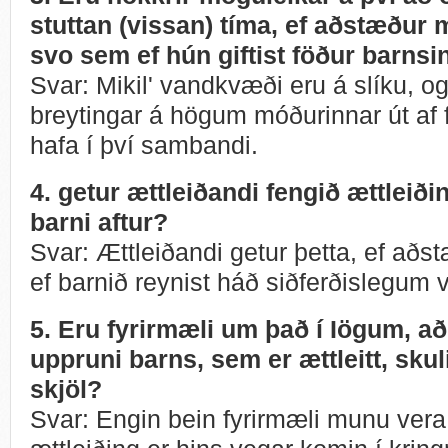
stuttan (vissan) tíma, ef aðstæður 
svo sem ef hún giftist föður barnsi
Svar: Mikil' vandkvæði eru á slíku, o
breytingar á högum móðurinnar út af fy
hafa í því sambandi.
4. getur ættleiðandi fengið ættleiði
barni aftur?
Svar: Ættleiðandi getur þetta, ef aðs
ef barnið reynist háð siðferðislegum 
5. Eru fyrirmæli um það í Iögum, a
uppruni barns, sem er ættleitt, skul
skjöl?
Svar: Engin bein fyrirmæli munu vera 