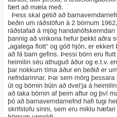
fært að mæla með.
Þess skal getið að barnaverndarnefn
beðin um ráðstöfun á 2 börnum 1962,
ráðstafað á mjög handahófskenndan 
þannig að vinkona hefur þekkt aðra s
„agalega flott" og góð hjón, er ekkert 
að fá barn gefins. Þessi börn eru flut
heimilin séu athuguð áður og e.t.v. er
þar nokkurn tíma áður en beðið er 
nefndarinnar. Þar sem mörg þessara 
út og börnin búin að dvel'ja á heimili
að taka börnin af þeim aftur og því m
þó að barnaverndarnefnd hafi tugi hei
skrifstofu sinni, sem eru miklu hæfari 
börnum uppeldi.