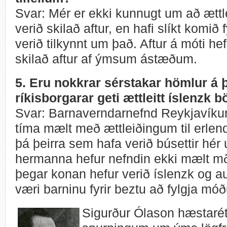
Svar: Mér er ekki kunnugt um að ætt
verið skilað aftur, en hafi slíkt komið 
verið tilkynnt um það. Aftur á móti he
skilað aftur af ýmsum ástæðum.
5. Eru nokkrar sérstakar hömlur á þ
ríkisborgarar geti ættleitt íslenzk b
Svar: Barnaverndarnefnd Reykjavíkur
tíma mælt með ættleiðingum til erlen
þá þeirra sem hafa verið búsettir hér 
hermanna hefur nefndin ekki mælt m
þegar konan hefur verið íslenzk og au
væri barninu fyrir beztu að fylgja móð
Sigurður Ólason hæstarét