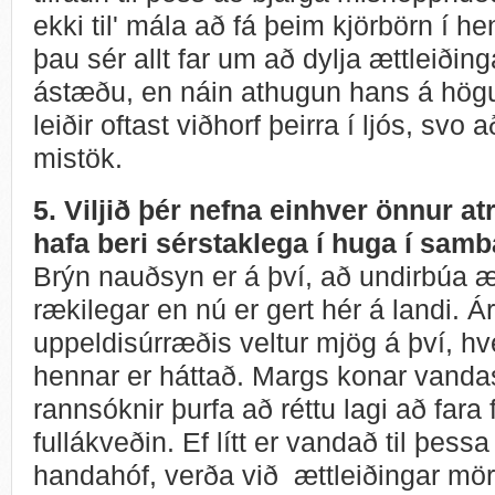
ekki til' mála að fá þeim kjörbörn í h
þau sér allt far um að dylja ættleiði
ástæðu, en náin athugun hans á hög
leiðir oftast viðhorf þeirra í ljós, svo 
mistök.
5. Viljið þér nefna einhver önnur atr
hafa beri sérstaklega í huga í samb
Brýn nauðsyn er á því, að undirbúa æ
rækilegar en nú er gert hér á landi. 
uppeldisúrræðis veltur mjög á því, hv
hennar er háttað. Margs konar vanda
rannsóknir þurfa að réttu lagi að fara
fullákveðin. Ef lítt er vandað til þessa
handahóf, verða við ættleiðingar mö