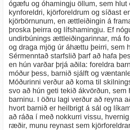
ógæfu og óhamingju öllum, sem hlut 
kynforeldri, kjörforeldrum og síðast en
kjörbörnunum, en ættleiðingin á frama
þroska þeirra og lífshamingju. Ef nógu
undirbúnings ættleiðingarinnar, má for
og draga mjög úr áhættu þeirri, sem 
Sérmenntað starfslið þarf að hafa þe
en hún varðar þrjá aðila: foreldra bar
móður þess, barnið sjálft og væntanle
Móðurinni verður að koma til skilni
svo að hún geti tekið ákvörðun, sem h
barninu. I öðru lagi verður að reyna
hvort barnið er heilbrigt á sál og líkam
að ráða í með nokkurri vissu, hverni
ræðir, munu reynast sem kjörforeldra