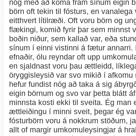
nóg með að koma fram sínum eigin b
börn oft tekin til fósturs, en vanaleg
eitthvert lítilræði. Oft voru börn og u
flækingi, komið fyrir þar sem minnst 
boðin niður, sem kallað var, eða s
sínum í einni vistinni á fætur annarri.
efnaðir, ólu reyndar oft upp umkomul
en sjaldnast voru þau ættleidd, líkleg
öryggisleysið var svo mikið í afkomu
hefur fundist nóg að taka á sig ábyr
eigin börnum og svo var þetta blátt áf
minnsta kosti ekki til sveita. Ég man e
ættleiðingu í minni sveit, þegar ég va
fósturbörn voru á nokkrum stöðum, ja
allt of margir umkomuleysingjar á hr