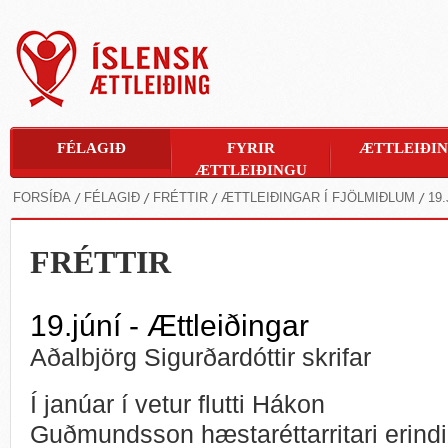
FÉLAGIÐ
FYRIR
ÆTTLEIÐI
ÆTTLEIÐINGU
FORSÍÐA
FÉLAGIÐ
FRÉTTIR
ÆTTLEIÐINGAR Í FJÖLMIÐLUM
19
FRÉTTIR
19.júní - Ættleiðingar
Aðalbjörg Sigurðardóttir skrifar
Í janúar í vetur flutti Hákon
Guðmundsson hæstaréttarritari erindi