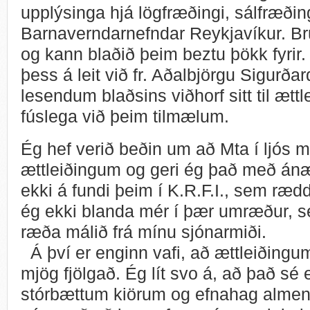
upplýsinga hjá lögfræðingi, sálfræðin
Barnaverndarnefndar Reykjavíkur. Brug
og kann blaðið þeim beztu þökk fyrir. 
þess á leit við fr. Aðalbjörgu Sigurðar
lesendum blaðsins viðhorf sitt til ætt
fúslega við þeim tilmælum.
Ég hef verið beðin um að Mta í ljós 
ættleiðingum og geri ég það með án
ekki á fundi þeim í K.R.F.I., sem rædd
ég ekki blanda mér í þær umræður, s
ræða málið frá mínu sjónarmiði.
Á því er enginn vafi, að ættleiðingu
mjög fjölgað. Ég lít svo á, að það sé e
stórbættum kiörum og efnahag almenni