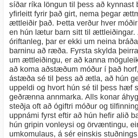
síðar ríka löngun til þess að kynnast 
yfirleitt fyrir það girt, nema þegar æt
ættleiðir það. Þetta verður hver móðir
en hún lætur barn sitt til ættleiðingar
óriftanleg, þar er ekki um neina bráð
barninu að ræða. Fyrsta skylda þeirr
um ættleiðingu, er að kanna möguleika
að koma aðstæðum móður í það horf
ástæða sé til þess að ætla, að hún get
uppeldi og hvort hún sé til þess hæf 
geðrænna annmarka. Alls konar áhygg
steðja oft að ógiftri móður og tilfinnin
uppnámi fyrst eftir að hún hefir alið b
hún gripin vonleysi og örvæntingu, e
umkomulaus, á sér einskis stuðnings