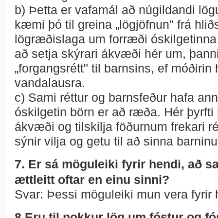
b) Þetta er vafamál að núgildandi l
kæmi þó til greina „lögjöfnun" frá 
lögræðislaga um forræði óskilgetinna 
að setja skýrari ákvæði hér um, þanni
„forgangsrétt" til barnsins, ef móðirin 
vandalausra.
c) Sami réttur og barnsfeður hafa an
óskilgetin börn er að ræða. Hér þyrfti
ákvæði og tilskilja föðurnum frekari ré
sýnir vilja og getu til að sinna barnin
7. Er sá möguleiki fyrir hendi, að 
ættleitt oftar en einu sinni?
Svar: Þessi möguleiki mun vera fyrir 
8.Eru til nokkur lög um fóstur og f