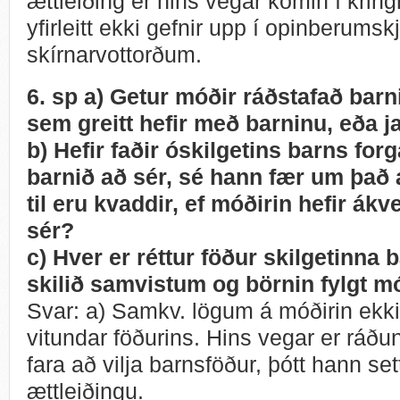
ættleiðing er hins vegar komin í krin
yfirleitt ekki gefnir upp í opinberums
skírnarvottorðum.
6. sp a) Getur móðir ráðstafað barn
sem greitt hefir með barninu, eða j
b) Hefir faðir óskilgetins barns forg
barnið að sér, sé hann fær um það 
til eru kvaddir, ef móðirin hefir ákv
sér?
c) Hver er réttur föður skilgetinna 
skilið samvistum og börnin fylgt m
Svar: a) Samkv. lögum á móðirin ekki 
vitundar föðurins. Hins vegar er ráðun
fara að vilja barnsföður, þótt hann set
ættleiðingu.