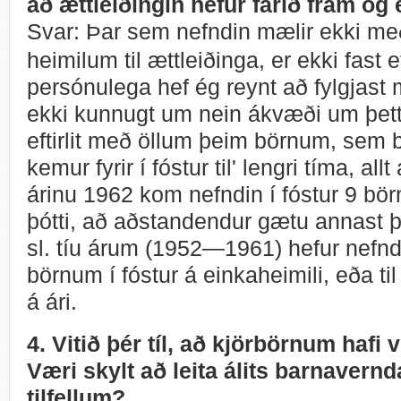
að ættleiðingin hefur farið fram og 
Svar: Þar sem nefndin mælir ekki m
heimilum til ættleiðinga, er ekki fast e
persónulega hef ég reynt að fylgjast
ekki kunnugt um nein ákvæði um þetta
eftirlit með öllum þeim börnum, sem
kemur fyrir í fóstur til' lengri tíma, all
árinu 1962 kom nefndin í fóstur 9 bö
þótti, að aðstandendur gætu annast þ
sl. tíu árum (1952—1961) hefur nefn
börnum í fóstur á einkaheimili, eða t
á ári.
4. Vitið þér tíl, að kjörbörnum hafi 
Væri skylt að leita álits barnavern
tilfellum?