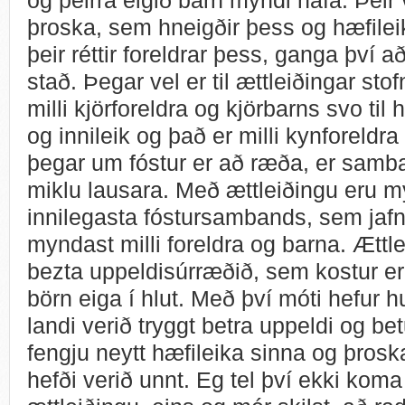
þroska, sem hneigðir þess og hæfilei
þeir réttir foreldrar þess, ganga því að 
stað. Þegar vel er til ættleiðingar st
milli kjörforeldra og kjörbarns svo til
og innileik og það er milli kynforeldra
þegar um fóstur er að ræða, er samban
miklu lausara. Með ættleiðingu eru my
innilegasta fóstursambands, sem jafng
myndast milli foreldra og barna. Ættlei
bezta uppeldisúrræðið, sem kostur e
börn eiga í hlut. Með því móti hefur
landi verið tryggt betra uppeldi og bet
fengju neytt hæfileika sinna og þros
hefði verið unnt. Eg tel því ekki kom