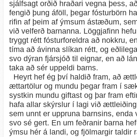
sjálfsagt orðið hraðari vegna þess, að 
fengið þung áföll, þegar fósturbörn h
rifin af þeim af ýmsum ástæðum, sem of
við velferð barnanna. Löggjafinn hefu
tryggt rétt fósturforeldra að nokkru, 
tíma að ávinna slíkan rétt, og eðlilega 
svo dýran fjársjóð til eignar, en að lá
taka að sér uppeldi barns.
Heyrt hef ég því haldið fram, að ættl
ættartölur og mundu þegar fram í sækt
systkin mundu giftast og þar fram efti
hafa allar skýrslur í lagi við ættleiðin
sem unnt er uppruna barnsins, enda v
svo sé gert. En um feðranir barna hefu
ýmsu hér á landi, og fjölmargir taldir 