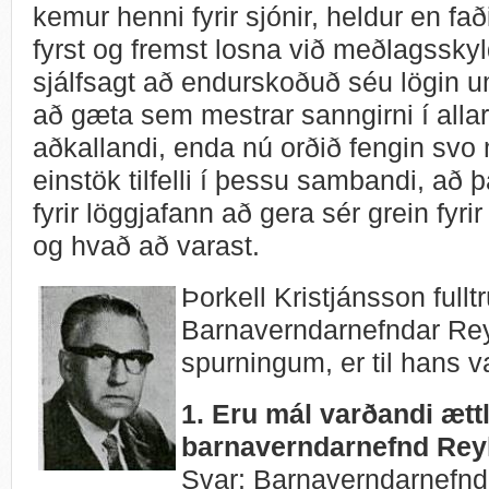
kemur henni fyrir sjónir, heldur en faði
fyrst og fremst losna við meðlagsskyl
sjálfsagt að endurskoðuð séu lögin u
að gæta sem mestrar sanngirni í allar á
aðkallandi, enda nú orðið fengin svo 
einstök tilfelli í þessu sambandi, að 
fyrir löggjafann að gera sér grein fyri
og hvað að varast.
Þorkell Kristjánsson fulltr
Barnaverndarnefndar Rey
spurningum, er til hans v
1. Eru mál varðandi ætt
barnaverndarnefnd Reyk
Svar: Barnaverndarnefnd 