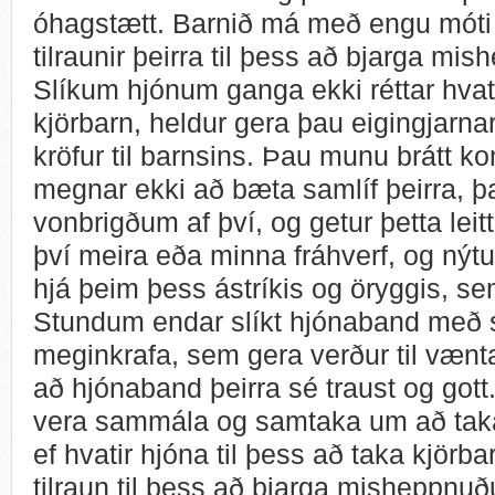
óhagstætt. Barnið má með engu móti 
tilraunir þeirra til þess að bjarga m
Slíkum hjónum ganga ekki réttar hvati
kjörbarn, heldur gera þau eigingjarna
kröfur til barnsins. Þau munu brátt k
megnar ekki að bæta samlíf þeirra, þa
vonbrigðum af því, og getur þetta leit
því meira eða minna fráhverf, og nýtu
hjá þeim þess ástríkis og öryggis, se
Stundum endar slíkt hjónaband með s
meginkrafa, sem gera verður til væntan
að hjónaband þeirra sé traust og gott
vera sammála og samtaka um að taka
ef hvatir hjóna til þess að taka kjörb
tilraun til þess að bjarga misheppnu