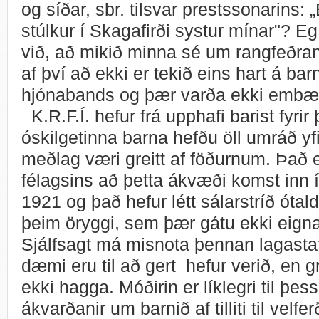
og síðar, sbr. tilsvar prestssonarins: 
stúlkur í Skagafirði systur mínar"? E
við, að mikið minna sé um rangfeðran
af því að ekki er tekið eins hart á ba
hjónabands og þær varða ekki embætti
K.R.F.Í. hefur frá upphafi barist fyri
óskilgetinna barna hefðu öll umráð y
meðlag væri greitt af föðurnum. Það 
félagsins að þetta ákvæði komst inn í 
1921 og það hefur létt sálarstríð óta
þeim öryggi, sem þær gátu ekki eigna
Sjálfsagt má misnota þennan lagastaf
dæmi eru til að gert hefur verið, en 
ekki hagga. Móðirin er líklegri til þes
ákvarðanir um barnið af tilliti til velf