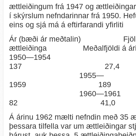
ættleiðingum frá 1947 og ættleiðingar
í skýrslum nefndarinnar frá 1950. Hefu
eins og sjá má á eftirfarandi yfirliti
Ár (bæði ár meðtalin) Fjöl
ættleiðinga Meðalfjöldi á ár
1950—1954
137 27,4
1955—
1959 189
1960—1
82 41,0
Á árinu 1962 mælti nefndin með 35 æt
þessara tilfella var um ættleiðingar 
bárust, auk þessa, 5 ættleiðingabeiðni