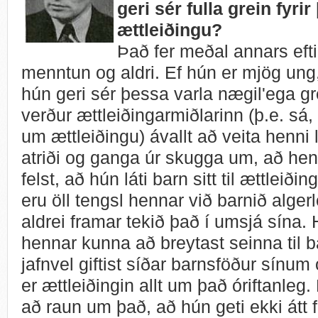
geri sér fulla grein fyrir 
ættleiðingu?
Það fer meðal annars efti
menntun og aldri. Ef hún er mjög ung, 
hún geri sér þessa varla nægil'ega gr
verður ættleiðingarmiðlarinn (þ.e. sá
um ættleiðingu) ávallt að veita henni
atriði og ganga úr skugga um, að henn
felst, að hún láti barn sitt til ættleið
eru öll tengsl hennar við barnið algerl
aldrei framar tekið það í umsjá sína
hennar kunna að breytast seinna til b
jafnvel giftist síðar barnsföður sínum 
er ættleiðingin allt um það óriftanleg
að raun um það, að hún geti ekki átt fl