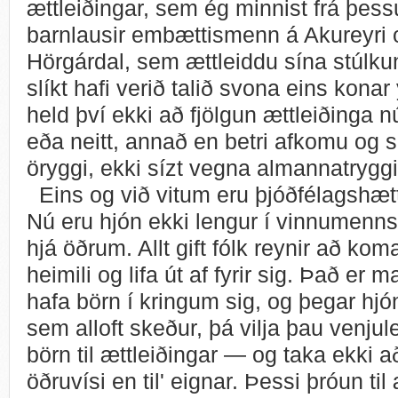
ættleiðingar, sem ég minnist frá þes
barnlausir embættismenn á Akureyri 
Hörgárdal, sem ættleiddu sína stúlku
slíkt hafi verið talið svona eins konar 
held því ekki að fjölgun ættleiðinga 
eða neitt, annað en betri afkomu og 
öryggi, ekki sízt vegna almannatrygg
Eins og við vitum eru þjóðfélagshætti
Nú eru hjón ekki lengur í vinnumen
hjá öðrum. Allt gift fólk reynir að kom
heimili og lifa út af fyrir sig. Það er m
hafa börn í kringum sig, og þegar hjó
sem alloft skeður, þá vilja þau venju
börn til ættleiðingar — og taka ekki að
öðruvísi en til' eignar. Þessi þróun til