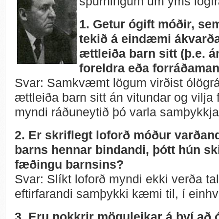
spurningum um ýms lögfræ
1. Getur ógift móðir, se
tekið á eindæmi ákvarða
ættleiða barn sitt (þ.e. á
foreldra eða forráðam
Svar: Samkvæmt lögum virðist ólögr
ættleiða barn sitt án vitundar og vilja 
myndi ráðuneytið þó varla samþykkja 
2. Er skriflegt loforð móður varðan
barns hennar bindandi, þótt hún sk
fæðingu barnsins?
Svar: Slíkt loforð myndi ekki verða ta
eftirfarandi samþykki kæmi til, í einh
3. Eru nokkrir möguleikar á því að ó