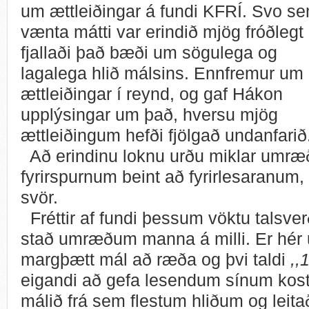
um ættleiðingar á fundi KFRÍ. Svo s
vænta mátti var erindið mjög fróðlegt
fjallaði það bæði um sögulega og
lagalega hlið málsins. Ennfremur um
ættleiðingar í reynd, og gaf Hákon
upplýsingar um það, hversu mjög
ættleiðingum hefði fjölgað undanfarið
Að erindinu loknu urðu miklar umræ
fyrirspurnum beint að fyrirlesaranum,
svör.
Fréttir af fundi þessum vöktu talsve
stað umræðum manna á milli. Er hér
margþætt mál að ræða og þvi taldi
,,
eigandi að gefa lesendum sínum kos
málið frá sem flestum hliðum og leitað