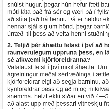
snúist hugur, þegar hún hefur fætt bar
móti láta það frá sér og væri þá í fy
að slíta það frá henni. Þá er heldur ekk
hennar sjái sig um hönd, þegar barnið
úrræði til þess að veita henni stuðnin
2. Teljið þér áhættu felast í því að 
raunverulegum uppruna þess, en lá
sé afkvæmi kjörforeldranna?
Vafalaust felst í því mikil áhætta. Um
ágreiningur meðal sérfræðinga í ættl
kjörforeldrar eigi að segja barninu, að
kynforeldrar þess og að mjög mikilvæg
snemma, helzt ekki síðar en við 4—5 
að alast upp með þessari vitneskju fr