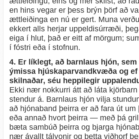
ættleiðingu, eins og mér skilst, að rad
en hins vegar er þess brýn þörf að van
ættleiðinga en nú er gert. Muna verður
ekkert alls herjar uppeldisúrræði, þ
eiga í hlut, það er eitt af mörgum; s
í fóstri eða í stofnun.
4. Er líklegt, að barnlaus hjón, se
ýmissa hjúskaparvandkvæða og ef til
skilnaðar, séu heppilegir uppalend
Ekki nær nokkurri átt að láta kjörbarn
stendur á. Barnlaus hjón vilja stundum
að hjónaband þeirra er að fara út um
eða annað hvort þeirra — með þá gril
bæta sambúð þeirra og bjarga hjónab
nær ávallt tálvonir og þetta viðhorf þ