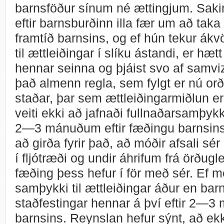
barnsföður sínum né ættingjum. Sakir
eftir barnsburðinn illa fær um að tak
framtíð barnsins, og ef hún tekur ákv
til ættleiðingar í slíku ástandi, er hætt
hennar seinna og þjáist svo af samvi
það almenn regla, sem fylgt er nú orð
staðar, þar sem ættleiðingarmiðlun er
veiti ekki að jafnaði fullnaðarsamþykki
2—3 mánuðum eftir fæðingu barnsins. 
að girða fyrir það, að móðir afsali sér b
í fljótræði og undir áhrifum frá örðu
fæðing þess hefur í för með sér. Ef mó
samþykki til ættleiðingar áður en barn
staðfestingar hennar á því eftir 2—3
barnsins. Reynslan hefur sýnt, að ekki