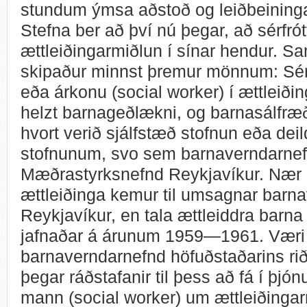
stundum ýmsa aðstoð og leiðbeiningar
Stefna ber að því nú þegar, að sérfrótt 
ættleiðingarmiðlun í sínar hendur. Sa
skipaður minnst þremur mönnum: S
eða árkonu (social worker) í ættleið
helzt barnageðlækni, og barnasálfræð
hvort verið sjálfstæð stofnun eða deil
stofnunum, svo sem barnaverndarnef
Mæðrastyrksnefnd Reykjavíkur. Nær h
ættleiðinga kemur til umsagnar barn
Reykjavíkur, en tala ættleiddra barna 
jafnaðar á árunum 1959—1961. Væri því
barnaverndarnefnd höfuðstaðarins rið
þegar ráðstafanir til þess að fá í þjó
mann (social worker) um ættleiðing