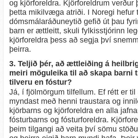
og kjörforeldra. Kjörforeldrum verður þ
þetta mikilvæga atriði. I Noregi hefur t
dómsmálaráðuneytið gefið út þau fyri
barn er ættleitt, skuli fylkisstjórinn leg
kjörforeldra þess að segja því snemm
þeirra.
3. Teljið þér, að ættleiðing á heilbr
meiri möguleika til að skapa barni 
tilveru en fóstur?
Já, í fjölmörgum tilfellum. Ef rétt er ti
myndast með henni traustara og inni
kjörbarns og kjörforeldra en alla jafna
fósturbarns og fósturforeldra. Kjörfore
þeim tilgangi að veita því sömu stöðu
og þeirra eigið barn myndi hafa. Þeir 