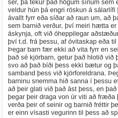
sér, þá tekur það högum sínum sem e
veldur hún þá engri röskun á sálarlíf
ávallt fyrr eða síðar að raun um, að þa
sem barnið verður, því meiri hætta er
áskynja, oft við óheppilegar aðstæður
því t.d. frá þessu, af óvitaskap eða til
Þegar barn fær ekki að vita fyrr en se
það sé kjörbarn, getur það hlotið við 
svo að það bíði þess ekki bætur og þa
samband þess við kjörforeldrana. Þeg
barninu snemma hið sanna í þessu efn
að þeir glati við það ást þess, en það
þegar þeir draga von úr viti að fræða
verða þeir of seinir og barnið fréttir þ
er einn vísasti vegurinn til þess að s