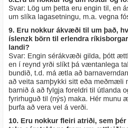
Svar: Lög um þetta eru engin til, en
um slíka lagasetningu, m.a. vegna fós
9. Eru nokkur ákvæði til um það, hv
íslenzk börn til erlendra ríkisborgar
landi?
Svar: Engin sérákvæði gilda, þótt ættl
en í reynd yrði slíkt þá væntanlega 
bundið, t.d. má ætla að barnaverndarne
að veita samþykki sitt eða meðmæli 
barnið á að fylgja foreldri til útlanda 
fyrirhuguð til (nýs) maka. Hér munu æt
þurfa að vera vel á verði.
10. Eru nokkur fleiri atriði, sem þér 