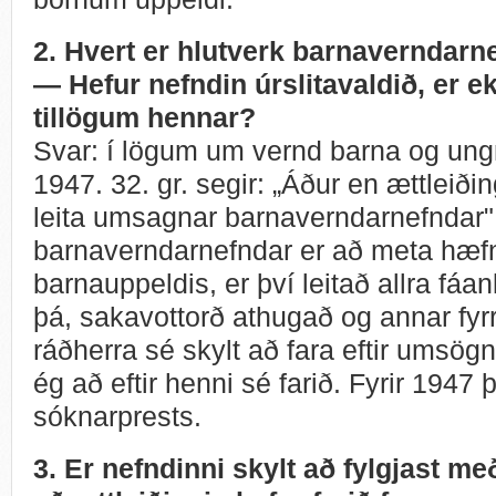
2. Hvert er hlutverk barnaverndar
— Hefur nefndin úrslitavaldið, er ekki
tillögum hennar?
Svar: í lögum um vernd barna og ungm
1947. 32. gr. segir: „Áður en ættleiðin
leita umsagnar barnaverndarnefndar"
barnaverndarnefndar er að meta hæfni 
barnauppeldis, er því leitað allra fá
þá, sakavottorð athugað og annar fyrri 
ráðherra sé skylt að fara eftir umsögn
ég að eftir henni sé farið. Fyrir 1947
sóknarprests.
3. Er nefndinni skylt að fylgjast me