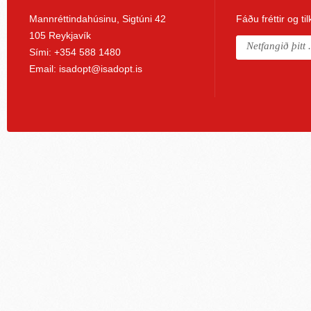
Mannréttindahúsinu, Sigtúni 42
Fáðu fréttir og ti
105 Reykjavík
Sími: +354 588 1480
Email:
isadopt@isadopt.is