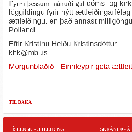
Fyrr í þessum mánuði gaf
dóms- og kirk
löggildingu fyrir nýtt ættleiðingarféla
ættleiðingu, en það annast milligöngu
Póllandi.
Eftir Kristínu Heiðu Kristinsdóttur
khk@mbl.is
Morgunblaðið - Einhleypir geta ættleit
TIL BAKA
ÍSLENSK ÆTTLEIÐING
SKRÁNING Á 