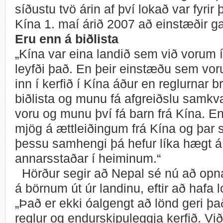
síðustu tvö árin af því lokað var fyri
Kína 1. maí árið 2007 að einstæðir gæ
Eru enn á biðlista
„Kína var eina landið sem við vorum 
leyfði það. En þeir einstæðu sem vo
inn í kerfið í Kína áður en reglurnar b
biðlista og munu fá afgreiðslu sam
voru og munu því fá barn frá Kína. E
mjög á ættleiðingum frá Kína og þar s
þessu samhengi þá hefur líka hægt á
annarsstaðar í heiminum.“
Hörður segir að Nepal sé nú að opna a
á börnum út úr landinu, eftir að hafa lo
„Það er ekki óalgengt að lönd geri þa
reglur og endurskipuleggja kerfið. V