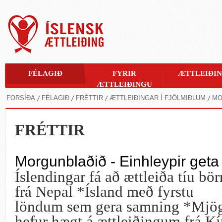
FÉLAGIÐ
FYRIR
ÆTTLEIÐI
ÆTTLEIÐINGU
FORSÍÐA
FÉLAGIÐ
FRÉTTIR
ÆTTLEIÐINGAR Í FJÖLMIÐLUM
MO
FRÉTTIR
Morgunblaðið - Einhleypir geta 
Íslendingar fá að ættleiða tíu bör
frá Nepal *
Ísland með fyrstu
löndum sem gera samning *
Mjö
hefur hægt á ættleiðingum frá K