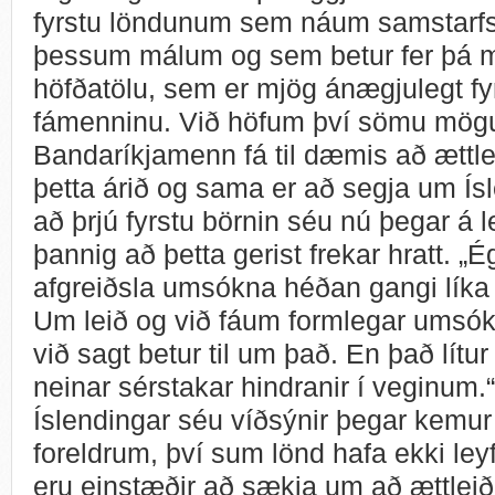
fyrstu löndunum sem náum samstarfs
þessum málum og sem betur fer þá m
höfðatölu, sem er mjög ánægjulegt fyr
fámenninu. Við höfum því sömu mögu
Bandaríkjamenn fá til dæmis að ættlei
þetta árið og sama er að segja um Ís
að þrjú fyrstu börnin séu nú þegar á l
þannig að þetta gerist frekar hratt. „
afgreiðsla umsókna héðan gangi líka hr
Um leið og við fáum formlegar umsókni
við sagt betur til um það. En það lítur
neinar sérstakar hindranir í veginum.
Íslendingar séu víðsýnir þegar kemu
foreldrum, því sum lönd hafa ekki l
eru einstæðir að sækja um að ættlei