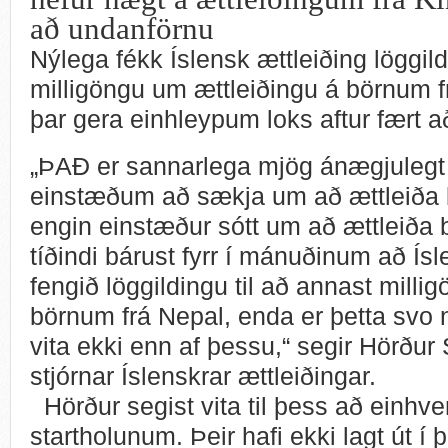
að undanförnu
Nýlega fékk Íslensk ættleiðing löggild
milligöngu um ættleiðingu á börnum f
þar gera einhleypum loks aftur fært a
„ÞAÐ er sannarlega mjög ánægjulegt 
einstæðum að sækja um að ættleiða 
engin einstæður sótt um að ættleiða 
tíðindi bárust fyrr í mánuðinum að Ísl
fengið löggildingu til að annast milli
börnum frá Nepal, enda er þetta svo 
vita ekki enn af þessu,“ segir Hörðu
stjórnar Íslenskrar ættleiðingar.
Hörður segist vita til þess að einhver
startholunum. Þeir hafi ekki lagt út 