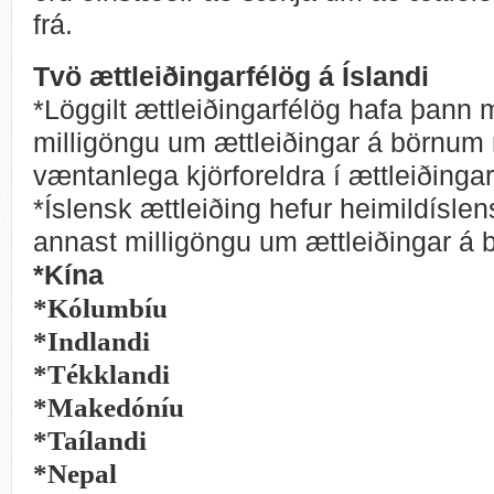
frá.
Tvö ættleiðingarfélög á Íslandi
*Löggilt ættleiðingarfélög hafa þann 
milligöngu um ættleiðingar á börnum 
væntanlega kjörforeldra í ættleiðingar
*Íslensk ættleiðing hefur heimildíslens
annast milligöngu um ættleiðingar á 
*Kína
*Kólumbíu
*Indlandi
*Tékklandi
*Makedóníu
*Taílandi
*Nepal