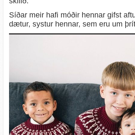
skilið.
Síðar meir hafi móðir hennar gifst aft
dætur, systur hennar, sem eru um þrít