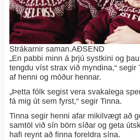
Strákarnir saman.AÐSEND
„En pabbi minn á þrjú systkini og þau e
tengdu víst strax við myndina,“ segir
af henni og móður hennar.
„Þetta fólk segist vera svakalega spen
fá mig út sem fyrst,“ segir Tinna.
Tinna segir henni afar mikilvægt að ge
samtöl við sín börn síðar og geta útsk
hafi reynt að finna foreldra sína.