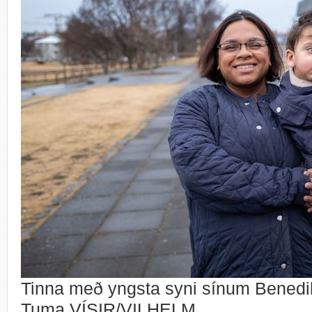
Tinna með yngsta syni sínum Benedi
Tuma.VÍSIR/VILHELM