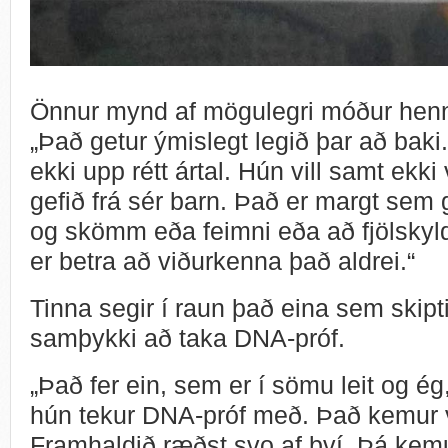
Önnur mynd af mögulegri móður he
„Það getur ýmislegt legið þar að baki.
ekki upp rétt ártal. Hún vill samt ekk
gefið frá sér barn. Það er margt sem 
og skömm eða feimni eða að fjölskyld
er betra að viðurkenna það aldrei.“
Tinna segir í raun það eina sem skipt
samþykki að taka DNA-próf.
„Það fer ein, sem er í sömu leit og ég, 
hún tekur DNA-próf með. Það kemur vo
Framhaldið ræðst svo af því. Þá kemur