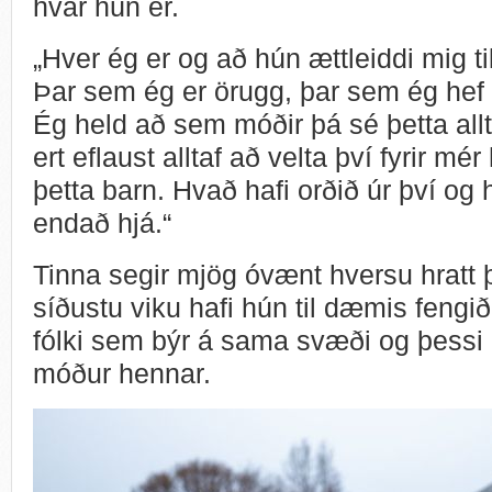
hvar hún er.
„Hver ég er og að hún ættleiddi mig ti
Þar sem ég er örugg, þar sem ég hef
Ég held að sem móðir þá sé þetta allt
ert eflaust alltaf að velta því fyrir mé
þetta barn. Hvað hafi orðið úr því og 
endað hjá.“
Tinna segir mjög óvænt hversu hratt þet
síðustu viku hafi hún til dæmis fengið 
fólki sem býr á sama svæði og þessi
móður hennar.