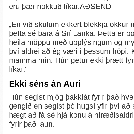
eru þær nokkuð líkar.AÐSEND
„En við skulum ekkert blekkja okkur 
þetta sé bara á Srí Lanka. Þetta er p
heila möppu með upplýsingum og myn
því aldrei að ég væri í þessum hópi.
mamma mín. Hún getur ekki þrætt fyr
líkar.“
Ekki séns án Auri
Hún segist mjög þakklát fyrir það hve
gengið en segist þó hugsi yfir því að
hægt að fá sé hjá konu á níræðisaldri
fyrir það laun.