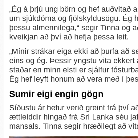
„Ég á þrjú ung börn og hef auðvitað allt
um sjúkdóma og fjölskyldusögu. Ég h
þessu almennilega,“ segir Tinna og að
kveikjan að því að hefja þessa leit.
„Mínir strákar eiga ekki að þurfa að s
eins og ég. Þessir yngstu vita ekkert
staðar en minn elsti er sjálfur fósturb
Ég hef leyft honum að vera með í þes
Sumir eigi engin gögn
Síðustu ár hefur verið greint frá því 
ættleiddir hingað frá Srí Lanka séu ja
mansals. Tinna segir hræðilegt að vit