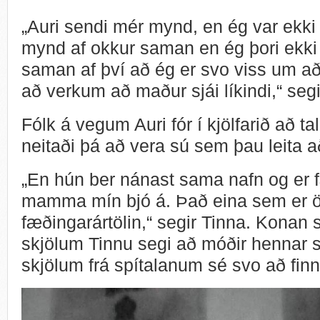
„Auri sendi mér mynd, en ég var ekki 
mynd af okkur saman en ég þori ekki
saman af því að ég er svo viss um a
að verkum að maður sjái líkindi,“ segi
Fólk á vegum Auri fór í kjölfarið að t
neitaði þá að vera sú sem þau leita 
„En hún ber nánast sama nafn og er
mamma mín bjó á. Það eina sem er ö
fæðingarártölin,“ segir Tinna. Konan
skjölum Tinnu segi að móðir hennar s
skjölum frá spítalanum sé svo að finna