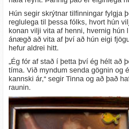
Hún segir skrýtnar tilfinningar fylgja 
reglulega til þessa fólks, hvort hún vil
konan vilji vita af henni, hvernig hún l
ánægð að vita af því að hún eigi fjö
hefur aldrei hitt.
„Ég fór af stað í þetta því ég hélt að 
tíma. Við myndum senda gögnin og ég 
kannski ár,“ segir Tinna og að það hafi
raunin.