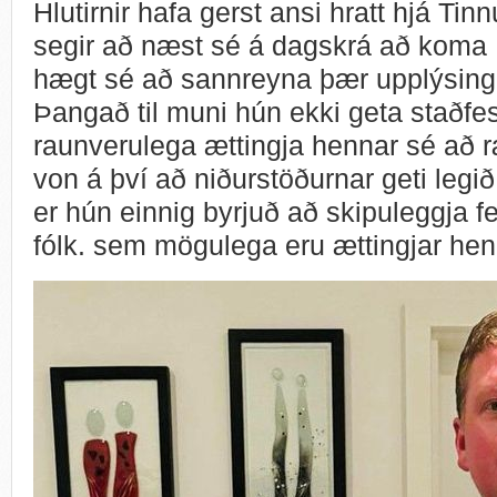
Hlutirnir hafa gerst ansi hratt hjá Ti
segir að næst sé á dagskrá að koma
hægt sé að sannreyna þær upplýsing
Þangað til muni hún ekki geta staðfe
raunverulega ættingja hennar sé að 
von á því að niðurstöðurnar geti legið f
er hún einnig byrjuð að skipuleggja fer
fólk. sem mögulega eru ættingjar he