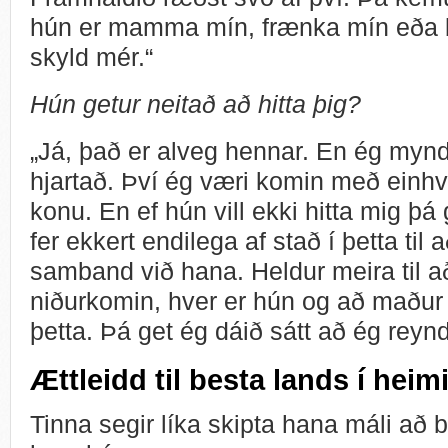
hún er mamma mín, frænka mín eða b
skyld mér.“
Hún getur neitað að hitta þig?
„Já, það er alveg hennar. En ég myndi 
hjartað. Því ég væri komin með einhv
konu. En ef hún vill ekki hitta mig þá
fer ekkert endilega af stað í þetta til 
samband við hana. Heldur meira til að
niðurkomin, hver er hún og að maður 
þetta. Þá get ég dáið sátt að ég reynd
Ættleidd til besta lands í heim
Tinna segir líka skipta hana máli að 