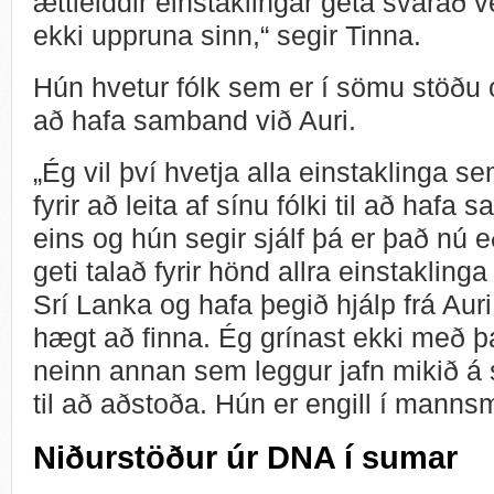
ættleiddir einstaklingar geta svarað 
ekki uppruna sinn,“ segir Tinna.
Hún hvetur fólk sem er í sömu stöðu og
að hafa samband við Auri.
„Ég vil því hvetja alla einstaklinga 
fyrir að leita af sínu fólki til að hafa
eins og hún segir sjálf þá er það nú e
geti talað fyrir hönd allra einstaklinga
Srí Lanka og hafa þegið hjálp frá Auri
hægt að finna. Ég grínast ekki með þa
neinn annan sem leggur jafn mikið á s
til að aðstoða. Hún er engill í manns
Niðurstöður úr DNA í sumar