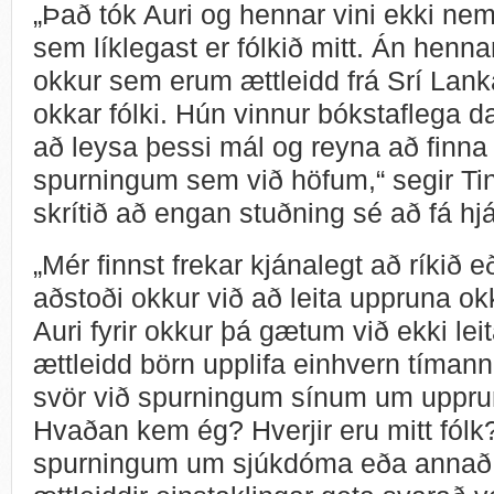
„Það tók Auri og hennar vini ekki nem
sem líklegast er fólkið mitt. Án hennar
okkur sem erum ættleidd frá Srí Lanka
okkar fólki. Hún vinnur bókstaflega d
að leysa þessi mál og reyna að finna
spurningum sem við höfum,“ segir Ti
skrítið að engan stuðning sé að fá hjá
„Mér finnst frekar kjánalegt að ríkið e
aðstoði okkur við að leita uppruna ok
Auri fyrir okkur þá gætum við ekki leit
ættleidd börn upplifa einhvern tímann á
svör við spurningum sínum um uppru
Hvaðan kem ég? Hverjir eru mitt fólk? 
spurningum um sjúkdóma eða annað sl