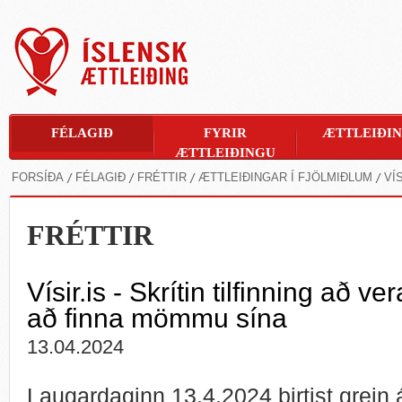
FÉLAGIÐ
FYRIR
ÆTTLEIÐI
ÆTTLEIÐINGU
FORSÍÐA
FÉLAGIÐ
FRÉTTIR
ÆTTLEIÐINGAR Í FJÖLMIÐLUM
VÍ
FRÉTTIR
Vísir.is - Skrítin til­finning að 
að finna mömmu sína
13.04.2024
Laugardaginn 13.4.2024 birtist grein á