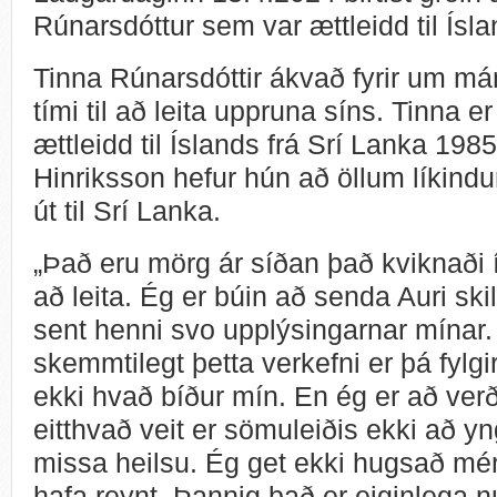
Rúnarsdóttur sem var ættleidd til Ísl
Tinna Rúnarsdóttir ákvað fyrir um m
tími til að leita uppruna síns. Tinna 
ættleidd til Íslands frá Srí Lanka 198
Hinriksson hefur hún að öllum líkind
út til Srí Lanka.
„Það eru mörg ár síðan það kviknaði í
að leita. Ég er búin að senda Auri ski
sent henni svo upplýsingarnar mínar
skemmtilegt þetta verkefni er þá fylgir
ekki hvað bíður mín. En ég er að verð
eitthvað veit er sömuleiðis ekki að yn
missa heilsu. Ég get ekki hugsað mé
hafa reynt. Þannig það er eiginlega n