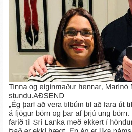
Tinna og eiginmaður hennar, Marínó 
stundu.AÐSEND
„Ég þarf að vera tilbúin til að fara út 
á fjögur börn og þar af þrjú ung börn.
farið til Srí Lanka með ekkert í höndun
Það er ekki hægt. En ég er líka náms