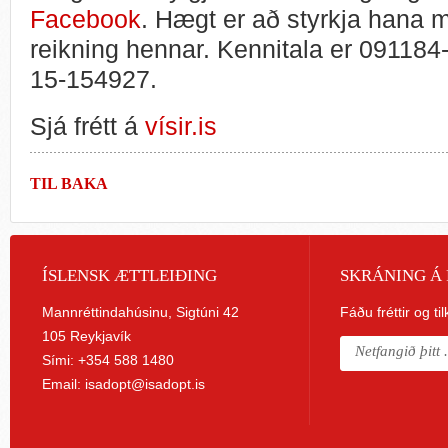
Facebook
. Hægt er að styrkja hana m
reikning hennar. Kennitala er 091184
15-154927.
Sjá frétt á
vísir.is
TIL BAKA
ÍSLENSK ÆTTLEIÐING
SKRÁNING Á 
Mannréttindahúsinu, Sigtúni 42
Fáðu fréttir og ti
105 Reykjavík
Sími: +354 588 1480
Email:
isadopt@isadopt.is