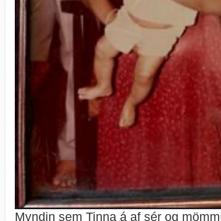
Myndin sem Tinna á af sér og mömmu 