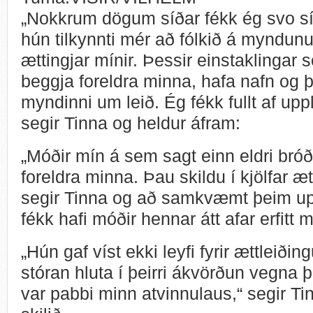
„Nokkrum dögum síðar fékk ég svo sí
hún tilkynnti mér að fólkið á myndun
ættingjar mínir. Þessir einstaklingar s
beggja foreldra minna, hafa nafn og
myndinni um leið. Ég fékk fullt af upp
segir Tinna og heldur áfram:
„Móðir mín á sem sagt einn eldri bróð
foreldra minna. Þau skildu í kjölfar æt
segir Tinna og að samkvæmt þeim u
fékk hafi móðir hennar átt afar erfit
„Hún gaf víst ekki leyfi fyrir ættleiðin
stóran hluta í þeirri ákvörðun vegna
var pabbi minn atvinnulaus,“ segir Ti