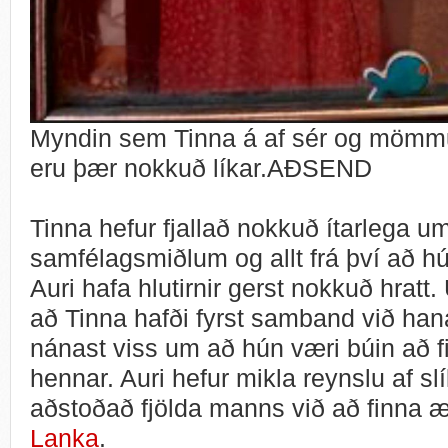
Myndin sem Tinna á af sér og mömmu 
eru þær nokkuð líkar.AÐSEND
Tinna hefur fjallað nokkuð ítarlega um
samfélagsmiðlum og allt frá því að h
Auri hafa hlutirnir gerst nokkuð hratt
að Tinna hafði fyrst samband við ha
nánast viss um að hún væri búin að 
hennar. Auri hefur mikla reynslu af s
aðstoðað fjölda manns við að finna æ
Lanka
.