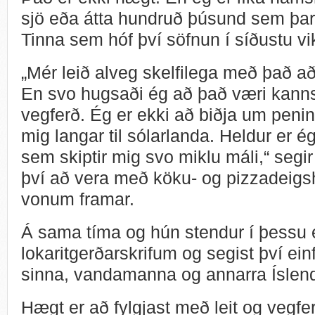
sjö eða átta hundruð þúsund sem þarf 
Tinna sem hóf því söfnun í síðustu vi
„Mér leið alveg skelfilega með það að
En svo hugsaði ég að það væri kannsk
vegferð. Ég er ekki að biðja um pening
mig langar til sólarlanda. Heldur er ég
sem skiptir mig svo miklu máli,“ segi
því að vera með köku- og pizzadeig
vonum framar.
Á sama tíma og hún stendur í þessu e
lokaritgerðarskrifum og segist því einfa
sinna, vandamanna og annarra Íslendi
Hægt er að fylgjast með leit og vegf