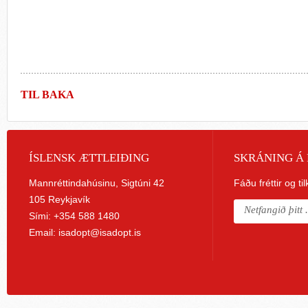
TIL BAKA
ÍSLENSK ÆTTLEIÐING
SKRÁNING Á 
Mannréttindahúsinu, Sigtúni 42
Fáðu fréttir og ti
105 Reykjavík
Sími: +354 588 1480
Email:
isadopt@isadopt.is