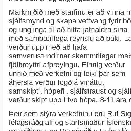
Markmiðið með starfinu er að vinna 
sjálfsmynd og skapa vettvang fyrir bö
og unglinga til að hitta jafnaldra sína
með sambærilega reynslu að baki. L
verður upp með að hafa
samverustundirnar skemmtilegar me
fjölbreyttri afþreyingu. Einnig verður
unnið með verkefni og leiki þar sem
áhersla verður lögð á vináttu,
samskipti, hópefli, sjálfstraust og s
verður skipt upp í tvo hópa, 8-11 ára
Þeir sem stýra verkefninu eru Rut Sigu
félagsráðgjafi og starfsmaður Íslensk
ættleiðingar og Ragnheiður Helgadótti