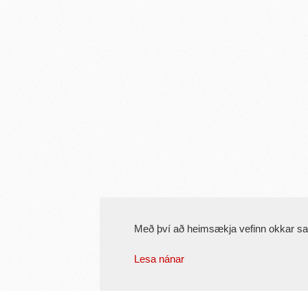
Með því að heimsækja vefinn okkar s
Lesa nánar