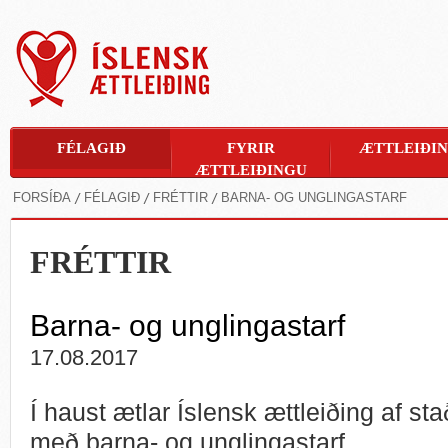
FÉLAGIÐ
FYRIR
ÆTTLEIÐI
ÆTTLEIÐINGU
FORSÍÐA
FÉLAGIÐ
FRÉTTIR
BARNA- OG UNGLINGASTARF
FRÉTTIR
Barna- og unglingastarf
17.08.2017
Í haust ætlar Íslensk ættleiðing af sta
með barna- og unglingastarf.