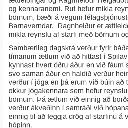
og kennaranemi. Rut hefur mikla reyn
börnum, bæði á vegum félagsþjónust
Barnaverndar. Ragnheiður er ættleidd
mikla reynslu af starfi með börnum 
Sambærileg dagskrá verður fyrir báða
tímanum ætlum við að hittast í Spilav
kynnast hvert öðru áður en við fáum
svo saman áður en haldið verður heim
verður í jóga en þá erum við búin að ti
okkur jógakennara sem hefur reynslu
börnum. Þá ætlum við einnig að borða
verður ákveðinn í samráði við hópana 
einnig til að leggja drög af starfinu 
hópinn.