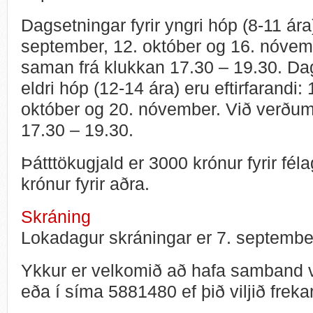
Dagsetningar fyrir yngri hóp (8-11 ára)
september, 12. október og 16. nóvem
saman frá klukkan 17.30 – 19.30. Dag
eldri hóp (12-14 ára) eru eftirfarandi:
október og 20. nóvember. Við verðu
17.30 – 19.30.
Þátttökugjald er 3000 krónur fyrir f
krónur fyrir aðra.
Skráning
Lokadagur skráningar er 7. septemb
Ykkur er velkomið að hafa samband vi
eða í síma 5881480 ef þið viljið freka