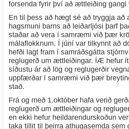
forsenda fyrir því að ættleiðing gangi 
En til þess að hægt sé að tryggja að 
hagsmuni barns að leiðarljósi þarf það
staðar að vera í samræmi við þær krö
málaflokknum. Í júní var tilkynnt að
hefði lagt fram í samráðsgátta stjórnv
reglugerð um ættleiðingar. ÍÆ hefur ít
síðustu ár að lög og reglugerðir vegn
uppfærðar í samræmi við þær breytin
stað.
Frá og með 1.október hafa verið gerð
reglugerð um ættleiðingar og regluge
en ekki hefur heildarendurskoðun veri
taka tillit til þeirra athugasemda sem 