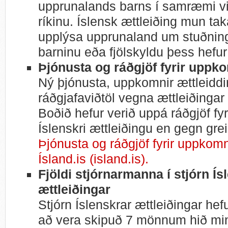
upprunalands barns í samræmi við
ríkinu. Íslensk ættleiðing mun taka
upplýsa upprunaland um stuðnin
barninu eða fjölskyldu þess hefur
Þjónusta og ráðgjöf fyrir uppk
Ný þjónusta, uppkomnir ættleiddir
ráðgjafaviðtöl vegna ættleiðingar
Boðið hefur verið uppá ráðgjöf fy
Íslenskri ættleiðingu en gegn gre
Þjónusta og ráðgjöf fyrir uppkomn
Ísland.is (island.is).
Fjöldi stjórnarmanna í stjórn Ís
ættleiðingar
Stjórn Íslenskrar ættleiðingar hef
að vera skipuð 7 mönnum hið min