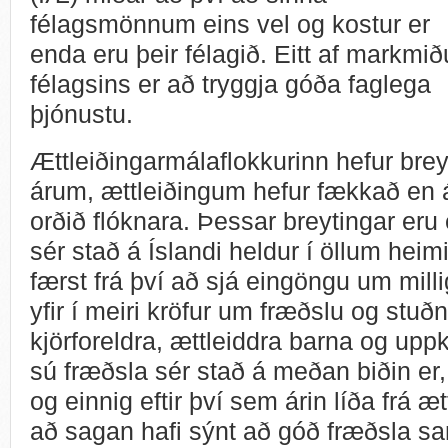
félagsmönnum eins vel og kostur er
enda eru þeir félagið. Eitt af markmi
félagsins er að tryggja góða faglega
þjónustu.
Ættleiðingarmálaflokkurinn hefur brey
árum, ættleiðingum hefur fækkað en á
orðið flóknara. Þessar breytingar eru
sér stað á Íslandi heldur í öllum hei
færst frá því að sjá eingöngu um mil
yfir í meiri kröfur um fræðslu og stuð
kjörforeldra, ættleiddra barna og upp
sú fræðsla sér stað á meðan biðin er
og einnig eftir því sem árin líða frá æ
að sagan hafi sýnt að góð fræðsla sa