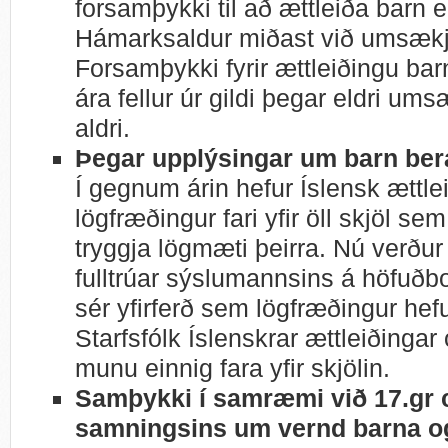
forsamþykki til að ættleiða barn e
Hámarksaldur miðast við umsækja
Forsamþykki fyrir ættleiðingu bar
ára fellur úr gildi þegar eldri um
aldri.
Þegar upplýsingar um barn beras
Í gegnum árin hefur Íslensk ættlei
lögfræðingur fari yfir öll skjöl se
tryggja lögmæti þeirra. Nú verður
fulltrúar sýslumannsins á höfuð
sér yfirferð sem lögfræðingur hefu
Starfsfólk Íslenskrar ættleiðingar
munu einnig fara yfir skjölin.
Samþykki í samræmi við 17.gr c
samningsins um vernd barna 