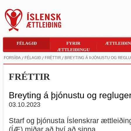
FÉLAGIÐ
FYRIR
ÆTTLEIÐI
ÆTTLEIÐINGU
FORSÍÐA
FÉLAGIÐ
FRÉTTIR
BREYTING Á ÞJÓNUSTU OG REGL
FRÉTTIR
Breyting á þjónustu og reglug
03.10.2023
Starf og þjónusta Íslenskrar ættleiðin
(ÍÆ) miðar að því að sinna