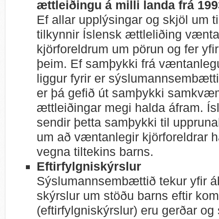
ættleiðingu á milli landa frá 19
Ef allar upplýsingar og skjöl um ti
tilkynnir Íslensk ættleliðing væn
kjörforeldrum um pörun og fer yf
þeim. Ef samþykki frá væntanleg
liggur fyrir er sýslumannsembætt
er þá gefið út samþykki samkvæmt
ættleiðingar megi halda áfram. Ís
sendir þetta samþykki til upprun
um að væntanlegir kjörforeldrar h
vegna tiltekins barns.
Eftirfylgniskýrslur
Sýslumannsembættið tekur yfir á
skýrslur um stöðu barns eftir komu
(eftirfylgniskýrslur) eru gerðar og 