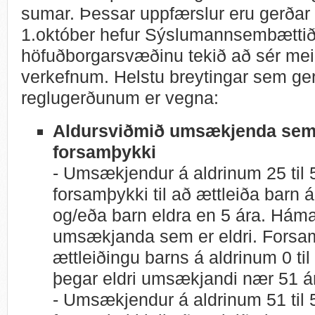
sumar. Þessar uppfærslur eru gerðar
1.október hefur Sýslumannsembættið
höfuðborgarsvæðinu tekið að sér meir
verkefnum. Helstu breytingar sem ger
reglugerðunum er vegna:
Aldursviðmið umsækjenda sem
forsamþykki
- Umsækjendur á aldrinum 25 til 
forsamþykki til að ættleiða barn á
og/eða barn eldra en 5 ára. Háma
umsækjanda sem er eldri. Forsam
ættleiðingu barns á aldrinum 0 til 5
þegar eldri umsækjandi nær 51 ár
- Umsækjendur á aldrinum 51 til 