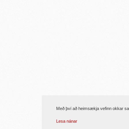
Með því að heimsækja vefinn okkar s
Lesa nánar