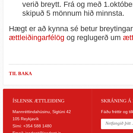
verið breytt. Frá og með 1.október
skipuð 5 mönnum hið minnsta.
Hægt er að kynna sé betur breytinga
ættleiðingarfélög
og reglugerð um
ætt
TIL BAKA
ÍSLENSK ÆTTLEIÐING
SKRÁNING Á 
Mannréttindahúsinu, Sigtúni 42
Fáðu fréttir og ti
105 Reykjavík
Sími: +354 588 1480