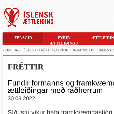
FÉLAGIÐ
FYRIR
ÆTTLEIÐI
ÆTTLEIÐINGU
FORSÍÐA
FÉLAGIÐ
FRÉTTIR
FUNDIR FORMANNS OG FRAMKVÆM
FRÉTTIR
Fundir formanns og framkvæmda
ættleiðingar með ráðherrum
30.09.2022
Síðustu vikur hafa framkvæmdastjóri