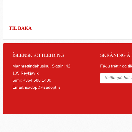
TIL BAKA
ÍSLENSK ÆTTLEIÐING
SKRÁNING Á 
Mannréttindahúsinu, Sigtúni 42
Fáðu fréttir og ti
105 Reykjavík
Sími: +354 588 1480
Email:
isadopt@isadopt.is