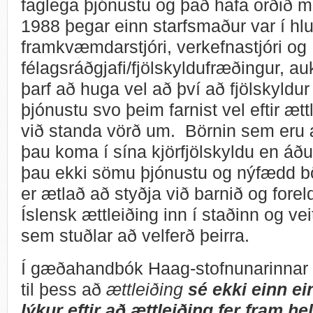
faglega þjónustu og það hafa orðið mi
1988 þegar einn starfsmaður var í hlut
framkvæmdarstjóri, verkefnastjóri og
félagsráðgjafi/fjölskyldufræðingur, a
þarf að huga vel að því að fjölskyldur
þjónustu svo þeim farnist vel eftir æt
við standa vörð um. Börnin sem eru æ
þau koma í sína kjörfjölskyldu en áður
þau ekki sömu þjónustu og nýfædd bör
er ætlað að styðja við barnið og fore
Íslensk ættleiðing inn í staðinn og vei
sem stuðlar að velferð þeirra.
Í gæðahandbók Haag-stofnunarinnar 
til þess að
ættleiðing
sé ekki einn e
lýkur eftir að ættleiðing fer fram he