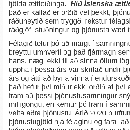
fjölda ættleiðinga.
Hið Íslenska ætt
það er kallað er orðið vel þekkt, þjó
ráðuneytið sem tryggði rekstur félags
ráðgjöf, stuðningur og þjónusta væri
Félagið telur þó að margt í samningn
breyttu umhverfi og það fjármagn sem
hans, nægi ekki til að sinna öllum l
upphafi þessa árs var skrifað undir þ
árs og átti að byrja vinna í endurs
það hefur því miður ekki orðið af því
fram að þessi þjónustusamningur sný
milligöngu, en kemur þó fram í sam
veita aðra þjónustu. Árið 2020 þurft
þjónustugjöld hjá félaginu og fara að 