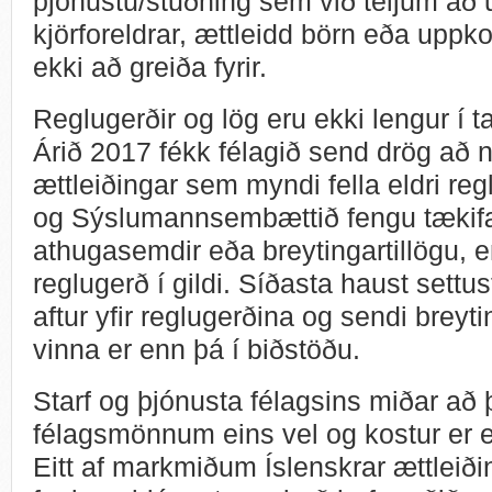
þjónustu/stuðning sem við teljum að
kjörforeldrar, ættleidd börn eða uppko
ekki að greiða fyrir.
Reglugerðir og lög eru ekki lengur í t
Árið 2017 fékk félagið send drög að n
ættleiðingar sem myndi fella eldri regl
og Sýslumannsembættið fengu tækifær
athugasemdir eða breytingartillögu, 
reglugerð í gildi. Síðasta haust settust
aftur yfir reglugerðina og sendi breyti
vinna er enn þá í biðstöðu.
Starf og þjónusta félagsins miðar að 
félagsmönnum eins vel og kostur er e
Eitt af markmiðum Íslenskrar ættleiði