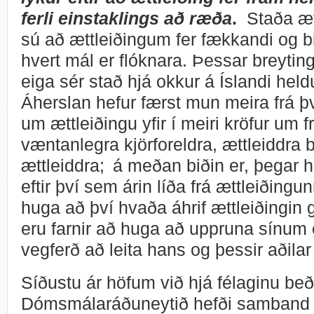
ferli einstaklings að ræða
.
Staða ætt
sú að ættleiðingum fer fækkandi og bið
hvert mál er flóknara. Þessar breytin
eiga sér stað hjá okkur á Íslandi hel
Áherslan hefur færst mun meira frá þ
um ættleiðingu yfir í meiri kröfur um 
væntanlegra kjörforeldra, ættleiddra
ættleiddra; á meðan biðin er, þegar 
eftir því sem árin líða frá ættleiðingunn
huga að því hvaða áhrif ættleiðingin g
eru farnir að huga að uppruna sínum o
vegferð að leita hans og þessir aðila
Síðustu ár höfum við hjá félaginu beði
Dómsmálaráðuneytið hefði samband v