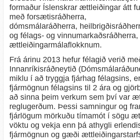
formaður Íslenskrar ættleiðingar átt f
með forsætisráðherra,
dómsmálaráðherra, heilbrigðisráðher
og félags- og vinnumarkaðsráðherra,
ættleiðingarmálaflokknum.
Frá árinu 2013 hefur félagið verið m
Innanríkisráðneytið (Dómsmálaráðuney
miklu í að tryggja fjárhag félagsins, 
fjármögnun félagsins til 2 ára og gjör
að sinna þeim verkum sem því var æt
reglugerðum. Þessi samningur og framl
fjárlögum mörkuðu tímamót í sögu æt
vöktu og vekja enn þá athygli erlend
fjármögnun og gæði ættleiðingarstarf