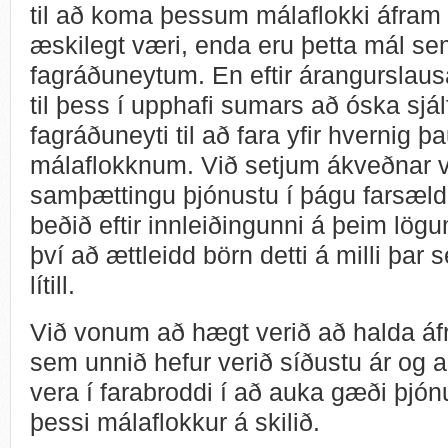
til að koma þessum málaflokki áfram
æskilegt væri, enda eru þetta mál s
fagráðuneytum. En eftir árangurslausa
til þess í upphafi sumars að óska sjál
fagráðuneyti til að fara yfir hvernig þ
málaflokknum. Við setjum ákveðnar v
samþættingu þjónustu í þágu farsæld
beðið eftir innleiðingunni á þeim lög
því að ættleidd börn detti á milli þar
lítill.
Við vonum að hægt verið að halda áf
sem unnið hefur verið síðustu ár og a
vera í farabroddi í að auka gæði þjó
þessi málaflokkur á skilið.