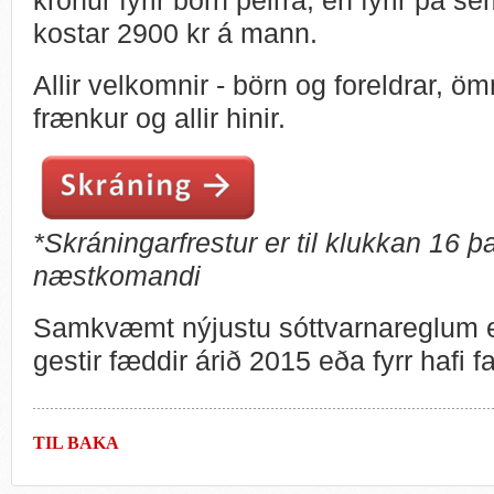
kostar 2900 kr á mann.
Allir velkomnir - börn og foreldrar, ö
frænkur og allir hinir.
*Skráningarfrestur er til klukkan 16 
næstkomandi
Samkvæmt nýjustu sóttvarnareglum er
gestir fæddir árið 2015 eða fyrr hafi fa
TIL BAKA