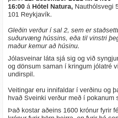
16:00
á
Hótel Natura,
Nauthólsvegi 
101 Reykjavík.
Gleðin verður í sal 2, sem er staðsettu
suðurvæng hússins, eða til vinstri þe
maður kemur að húsinu.
Jólasveinar láta sjá sig og við syngj
og dönsum saman í kringum jólatré v
undirspil.
Veitingar eru innifaldar í verðinu og þ
hvað Sveinki verður með í pokanum 
Það kostar aðeins 1600 krónur fyrir 
krónur fyrir börn þeirra, en fyrir þá 