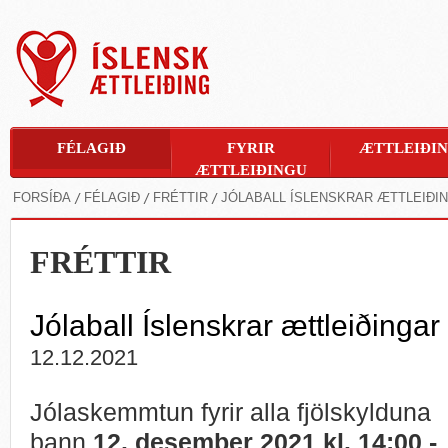
FÉLAGIÐ
FYRIR
ÆTTLEIÐI
ÆTTLEIÐINGU
FORSÍÐA
FÉLAGIÐ
FRÉTTIR
JÓLABALL ÍSLENSKRAR ÆTTLEIÐIN
FRÉTTIR
Jólaball Íslenskrar ættleiðinga
12.12.2021
Jólaskemmtun fyrir alla fjölskylduna
þann
12. desember 2021 kl. 14:00 -