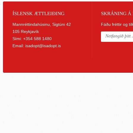
ÍSLENSK ÆTTLEIÐING
SKRÁNING Á 
Mannréttindahúsinu, Sigtúni 42
Fáðu fréttir og ti
105 Reykjavík
Sími: +354 588 1480
Email:
isadopt@isadopt.is