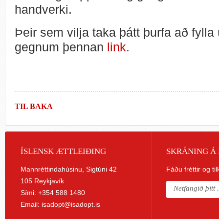
handverki.
Þeir sem vilja taka þátt þurfa að fylla
gegnum þennan
link
.
TIL BAKA
ÍSLENSK ÆTTLEIÐING
SKRÁNING Á 
Mannréttindahúsinu, Sigtúni 42
Fáðu fréttir og ti
105 Reykjavík
Sími: +354 588 1480
Email:
isadopt@isadopt.is