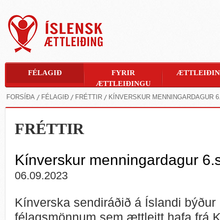
FÉLAGIÐ
FYRIR
ÆTTLEIÐI
ÆTTLEIÐINGU
FORSÍÐA
FÉLAGIÐ
FRÉTTIR
KÍNVERSKUR MENNINGARDAGUR 6
FRÉTTIR
Kínverskur menningardagur 6.
06.09.2023
Kínverska sendiráðið á Íslandi býður
félagsmönnum sem ættleitt hafa frá 