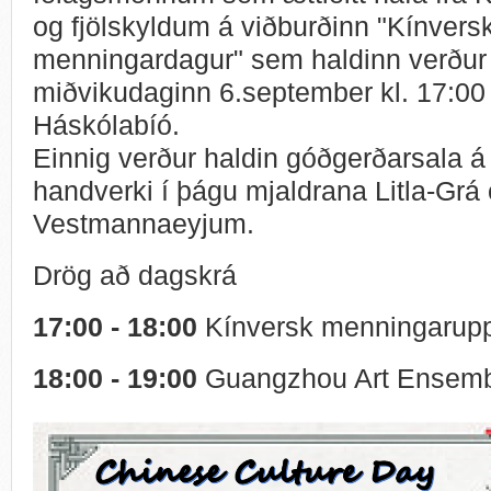
og fjölskyldum á viðburðinn "Kínvers
menningardagur" sem haldinn verður
miðvikudaginn 6.september kl. 17:00 
Háskólabíó.
Einnig verður haldin góðgerðarsala á
handverki í þágu mjaldrana Litla-Grá 
Vestmannaeyjum.
Drög að dagskrá
17:00 - 18:00
Kínversk menningarupp
18:00 - 19:00
Guan
gzhou Art Ensem