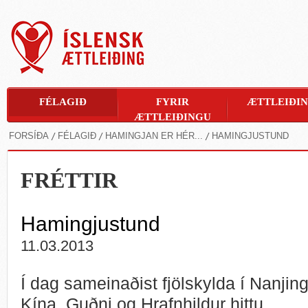
FÉLAGIÐ
FYRIR
ÆTTLEIÐI
ÆTTLEIÐINGU
FORSÍÐA
FÉLAGIÐ
HAMINGJAN ER HÉR...
HAMINGJUSTUND
FRÉTTIR
Hamingjustund
11.03.2013
Í dag sameinaðist fjölskylda í Nanjing
Kína. Guðni og Hrafnhildur hittu