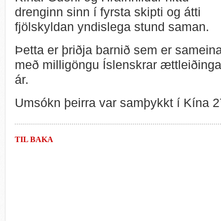
drenginn sinn í fyrsta skipti og átti
fjölskyldan yndislega stund saman.
Þetta er þriðja barnið sem er samein
með milligöngu Íslenskrar ættleiðinga
ár.
Umsókn þeirra var samþykkt í Kína 
TIL BAKA