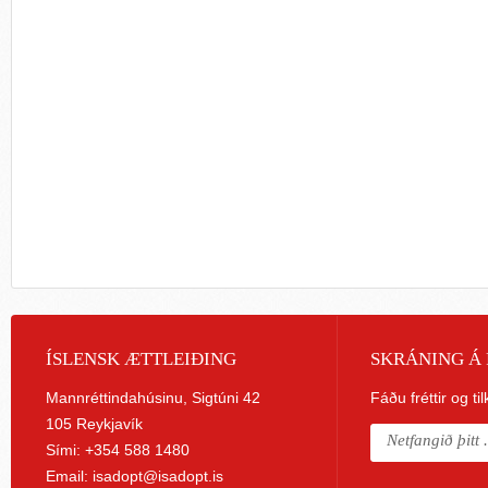
ÍSLENSK ÆTTLEIÐING
SKRÁNING Á 
Mannréttindahúsinu, Sigtúni 42
Fáðu fréttir og ti
105 Reykjavík
Sími: +354 588 1480
Email:
isadopt@isadopt.is