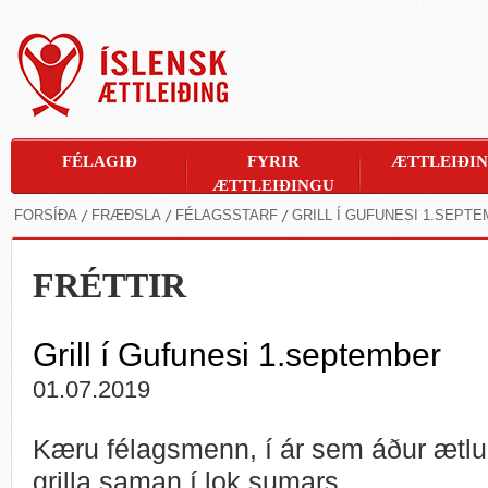
FÉLAGIÐ
FYRIR
ÆTTLEIÐI
ÆTTLEIÐINGU
FORSÍÐA
FRÆÐSLA
FÉLAGSSTARF
GRILL Í GUFUNESI 1.SEPT
FRÉTTIR
Grill í Gufunesi 1.september
01.07.2019
Kæru félagsmenn, í ár sem áður ætlum
grilla saman í lok sumars.