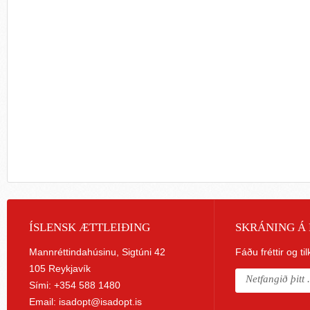
ÍSLENSK ÆTTLEIÐING
SKRÁNING Á 
Mannréttindahúsinu, Sigtúni 42
Fáðu fréttir og ti
105 Reykjavík
Sími: +354 588 1480
Email:
isadopt@isadopt.is