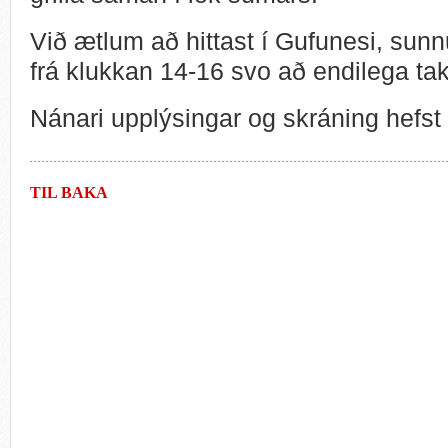
Við ætlum að hittast í Gufunesi, sun
frá klukkan 14-16 svo að endilega tak
Nánari upplýsingar og skráning hefst 
TIL BAKA