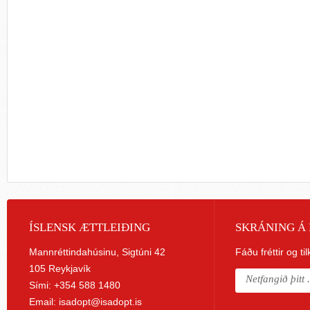
ÍSLENSK ÆTTLEIÐING
SKRÁNING Á 
Mannréttindahúsinu, Sigtúni 42
Fáðu fréttir og ti
105 Reykjavík
Sími: +354 588 1480
Email:
isadopt@isadopt.is