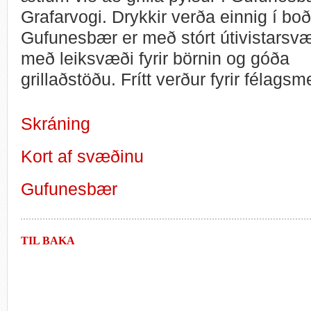
Grafarvogi. Drykkir verða einnig í boð
Gufunesbær er með stórt útivistarsv
með leiksvæði fyrir börnin og góða
grillaðstöðu. Frítt verður fyrir félags
Skráning
Kort af svæðinu
Gufunesbær
TIL BAKA