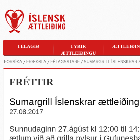
FÉLAGIÐ
FYRIR
ÆTTLEIÐI
ÆTTLEIÐINGU
FORSÍÐA
FRÆÐSLA
FÉLAGSSTARF
SUMARGRILL ÍSLENSKRAR 
FRÉTTIR
Sumargrill Íslenskrar ættleiðing
27.08.2017
Sunnudaginn 27.ágúst kl 12:00 til 14
ætlum við að grilla pylsur í Gufunesb