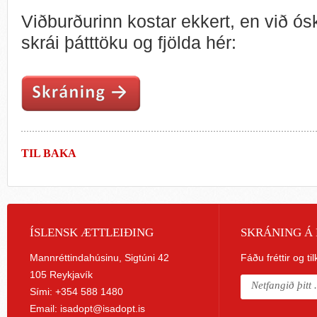
Viðburðurinn kostar ekkert, en við ósk
skrái þátttöku og fjölda hér:
TIL BAKA
ÍSLENSK ÆTTLEIÐING
SKRÁNING Á 
Mannréttindahúsinu, Sigtúni 42
Fáðu fréttir og ti
105 Reykjavík
Sími: +354 588 1480
Email:
isadopt@isadopt.is