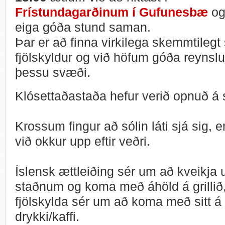
Frístundagarðinum í Gufunesbæ
o
eiga góða stund saman.
Þar er að finna virkilega skemmtilegt 
fjölskyldur og við höfum góða reynslu 
þessu svæði.
Klósettaðastaða hefur verið opnuð á
Krossum fingur að sólin láti sjá sig,
við okkur upp eftir veðri.
Íslensk ættleiðing sér um að kveikja u
staðnum og koma með áhöld á grillið,
fjölskylda sér um að koma með sitt á 
drykki/kaffi.