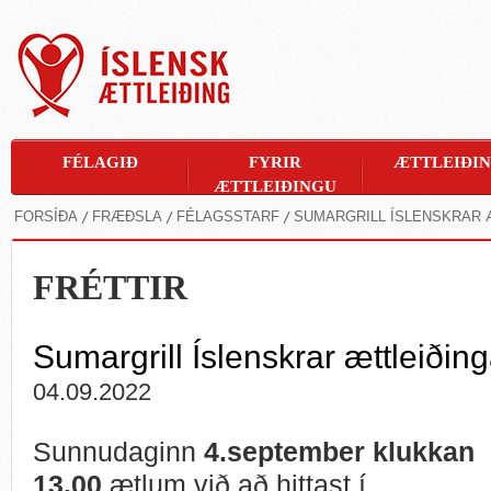
FÉLAGIÐ
FYRIR
ÆTTLEIÐI
ÆTTLEIÐINGU
FORSÍÐA
FRÆÐSLA
FÉLAGSSTARF
SUMARGRILL ÍSLENSKRAR 
FRÉTTIR
Sumargrill Íslenskrar ættleiðin
04.09.2022
Sunnudaginn
4.september klukkan
13.00
ætlum við að hittast í