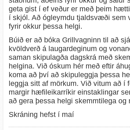
geta gist í ef veður er með þeim hætt
í skjól. Að ógleymdu tjaldsvæði sem 
fyrir okkur þessa helgi.
Búið er að bóka Grillvagninn til að s
kvöldverð á laugardeginum og vonand
saman skipulagða dagskrá með skemmt
helgina. Við óskum hér með eftir áh
koma að því að skipuleggja þessa hel
leggja sitt af mörkum. Við vitum að í 
margir hæfileikarríkir einstaklingar 
að gera þessa helgi skemmtilega og
Skráning hefst í maí