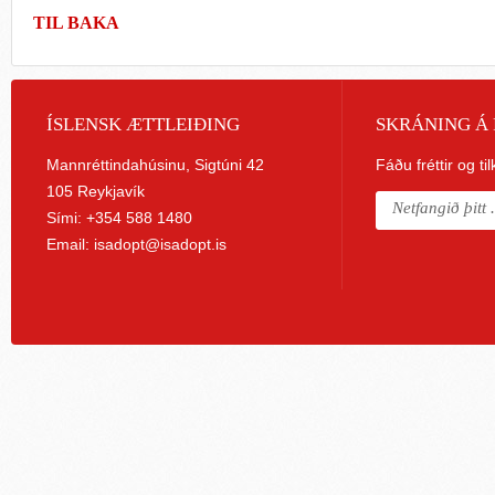
TIL BAKA
ÍSLENSK ÆTTLEIÐING
SKRÁNING Á 
Mannréttindahúsinu, Sigtúni 42
Fáðu fréttir og ti
105 Reykjavík
Sími: +354 588 1480
Email:
isadopt@isadopt.is