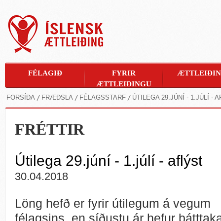
FÉLAGIÐ
FYRIR
ÆTTLEIÐI
ÆTTLEIÐINGU
FORSÍÐA
FRÆÐSLA
FÉLAGSSTARF
ÚTILEGA 29.JÚNÍ - 1.JÚLÍ - 
FRÉTTIR
Útilega 29.júní - 1.júlí - aflýst
30.04.2018
Löng hefð er fyrir útilegum á vegum
félagsins, en síðustu ár hefur þátttaka