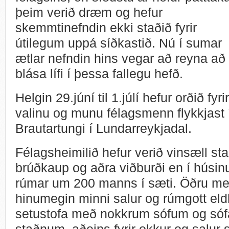
þeim verið dræm og hefur
skemmtinefndin ekki staðið fyrir
útilegum uppá síðkastið. Nú í sumar
ætlar nefndin hins vegar að reyna að
blása lífi í þessa fallegu hefð.
Helgin 29.júní til 1.júlí hefur orðið fyrir
valinu og munu félagsmenn flykkjast 
Brautartungi í Lundarreykjadal.
Félagsheimilið hefur verið vinsæll sta
brúðkaup og aðra viðburði en í húsinu
rúmar um 200 manns í sæti. Öðru meg
hinumegin minni salur og rúmgott eld
setustofa með nokkrum sófum og só
staðnum, aðeins fyrir okkur og salu