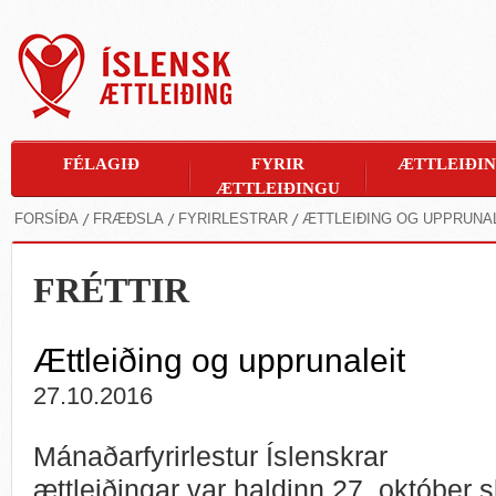
FÉLAGIÐ
FYRIR
ÆTTLEIÐI
ÆTTLEIÐINGU
FORSÍÐA
FRÆÐSLA
FYRIRLESTRAR
ÆTTLEIÐING OG UPPRUNA
FRÉTTIR
Ættleiðing og upprunaleit
27.10.2016
Mánaðarfyrirlestur Íslenskrar
ættleiðingar var haldinn 27. október sl