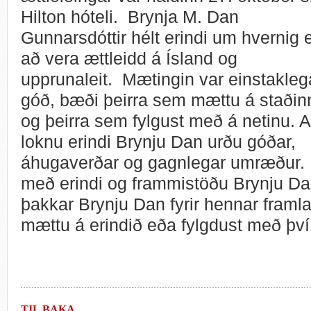
Hilton hóteli. Brynja M. Dan
Gunnarsdóttir hélt erindi um hvernig 
að vera ættleidd á Ísland og
upprunaleit. Mætingin var einstakleg
góð, bæði þeirra sem mættu á staðin
og þeirra sem fylgust með á netinu. 
loknu erindi Brynju Dan urðu góðar,
áhugaverðar og gagnlegar umræður. F
með erindi og frammistöðu Brynju Dan
þakkar Brynju Dan fyrir hennar fram
mættu á erindið eða fylgdust með því
TIL BAKA