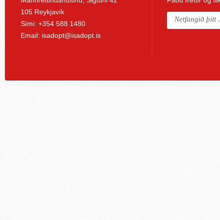
Mannréttindahúsinu, Sigtúni 42
Fáðu fréttir og ti
105 Reykjavík
Sími: +354 588 1480
Email:
isadopt@isadopt.is