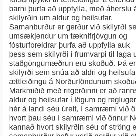
barni þurfa að uppfylla, með áherslu 
skilyrðin um aldur og heilsufar.
Samanburður er gerður við skilyrði s
umsækjendur um tæknifrjóvgun og
fósturforeldrar þurfa að uppfylla auk
þess sem skilyrði í frumvarpi til laga
staðgöngumæðrun eru skoðuð. Þá e
skilyrði sem snúa að aldri og heilsu
ættleiðingu á Norðurlöndunum skoðuð
Markmiðið með ritgerðinni er að rann
aldur og heilsufar í lögum og reglug
hér á landi séu úrelt, í samræmi við 
hvort þau séu í samræmi við önnur No
kannað hvort skilyrðin séu of ströng e
samanburður hefur verið gerður við of