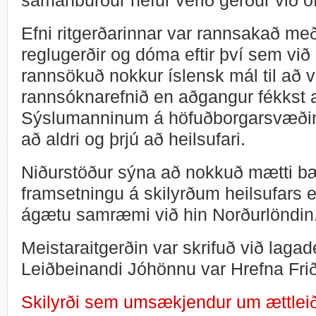
Efni ritgerðarinnar var rannsakað me
reglugerðir og dóma eftir því sem við 
rannsökuð nokkur íslensk mál til að va
rannsóknarefnið en aðgangur fékkst
Sýslumanninum á höfuðborgarsvæði
að aldri og þrjú að heilsufari.
Niðurstöður sýna að nokkuð mætti b
framsetningu á skilyrðum heilsufars en
ágætu samræmi við hin Norðurlöndin
Meistaraitgerðin var skrifuð við lagad
Leiðbeinandi Jóhönnu var Hrefna Friðr
Skilyrði sem umsækjendur um ættleið