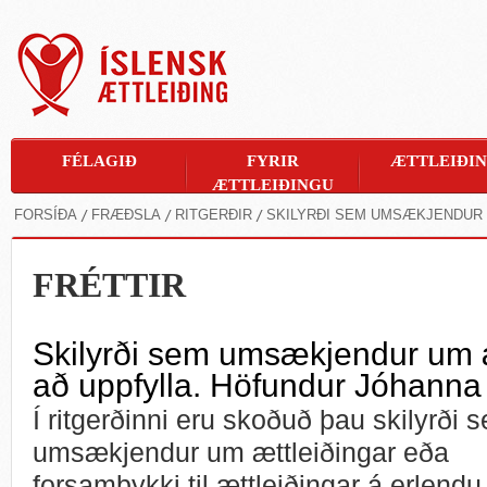
FÉLAGIÐ
FYRIR
ÆTTLEIÐI
ÆTTLEIÐINGU
FORSÍÐA
FRÆÐSLA
RITGERÐIR
SKILYRÐI SEM UMSÆKJENDUR 
FRÉTTIR
Skilyrði sem umsækjendur um æ
að uppfylla. Höfundur Jóhanna S
Í ritgerðinni eru skoðuð þau skilyrði 
umsækjendur um ættleiðingar eða
forsamþykki til ættleiðingar á erlendu