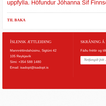
uppfylla. Höfundur Jóhanna Sif Finnsd
TIL BAKA
ÍSLENSK ÆTTLEIÐING
SKRÁNING Á 
Mannréttindahúsinu, Sigtúni 42
Fáðu fréttir og ti
105 Reykjavík
Sími: +354 588 1480
Email:
isadopt@isadopt.is