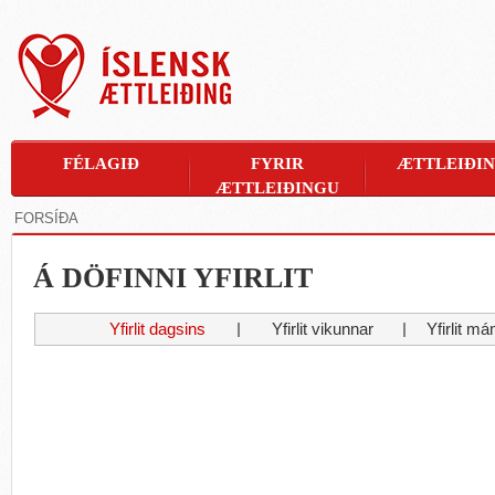
FÉLAGIÐ
FYRIR
ÆTTLEIÐI
ÆTTLEIÐINGU
FORSÍÐA
Á DÖFINNI YFIRLIT
Yfirlit dagsins
Yfirlit vikunnar
Yfirlit m