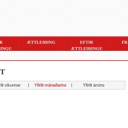
R
ÆTTLEIÐING
EFTIR
FR
INGU
ÆTTLEIÐINGU
IT
rlit vikunnar
Yfirlit mánaðarins
Yfirlit ársins