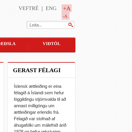
+A
VEFTRÉ
ENG
-A
ÆÐSLA
VIÐTÖL
GERAST FÉLAGI
Íslensk ættleiðing er eina
félagið á Íslandi sem hefur
löggildingu stjórnvalda til að
annast milligöngu um
ættleiðingar erlendis frá.
Félagið var stofnað af
áhugafólki um málefnið árið
1978 og hefur reksturinn