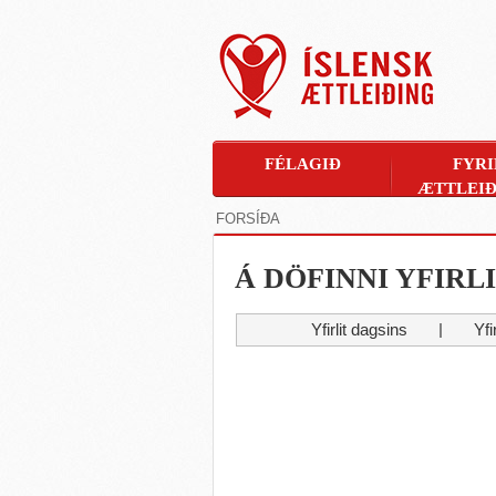
FÉLAGIÐ
FYRI
ÆTTLEIÐ
FORSÍÐA
Á DÖFINNI YFIRL
Yfirlit dagsins
Yfi