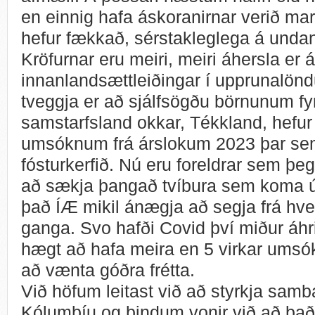
en einnig hafa áskoranirnar verið ma
hefur fækkað, sérstakleglega á unda
Kröfurnar eru meiri, meiri áhersla er á
innanlandsættleiðingar í upprunalö
tveggja er að sjálfsögðu börnunum fyr
samstarfsland okkar, Tékkland, hefur
umsóknum frá árslokum 2023 þar sem 
fósturkerfið. Nú eru foreldrar sem þ
að sækja þangað tvíbura sem koma úr
það ÍÆ mikil ánægja að segja frá hver
ganga. Svo hafði Covid því miður áhri
hægt að hafa meira en 5 virkar umsók
að vænta góðra frétta.
Við höfum leitast við að styrkja samb
Kólumbíu og bindum vonir við að það