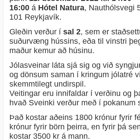
16:00
á
Hótel Natura
, Nauthólsvegi 
101 Reykjavík.
Gleðin verður í
sal 2
, sem er staðsett
suðurvæng hússins, eða til vinstri þe
maður kemur að húsinu.
Jólasveinar láta sjá sig og við syngj
og dönsum saman í kringum jólatré v
skemmtilegt undirspil.
Veitingar eru innifaldar í verðinu og þ
hvað Sveinki verður með í pokanum 
Það kostar aðeins 1800 krónur fyrir 
krónur fyrir börn þeirra, en fyrir þá 
kostar 3500 kr á mann.