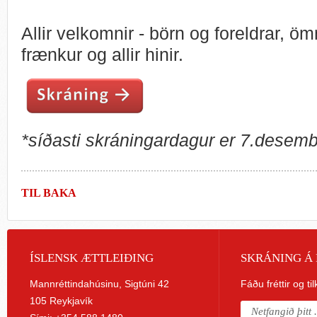
Allir velkomnir - börn og foreldrar, ö
frænkur og allir hinir.
*síðasti skráningardagur er 7.desem
TIL BAKA
ÍSLENSK ÆTTLEIÐING
SKRÁNING Á 
Mannréttindahúsinu, Sigtúni 42
Fáðu fréttir og ti
105 Reykjavík