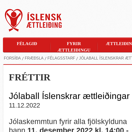
FÉLAGIÐ
FYRIR
ÆTTLEIÐI
ÆTTLEIÐINGU
FORSÍÐA
FRÆÐSLA
FÉLAGSSTARF
JÓLABALL ÍSLENSKRAR ÆT
FRÉTTIR
Jólaball Íslenskrar ættleiðinga
11.12.2022
Jólaskemmtun fyrir alla fjölskylduna
þann
11. desember 2022 kl. 14:00 -