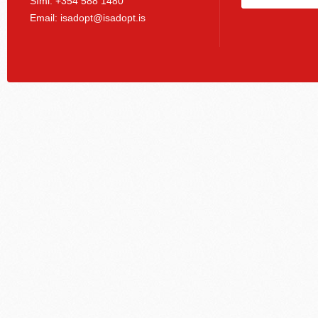
Sími: +354 588 1480
Email:
isadopt@isadopt.is