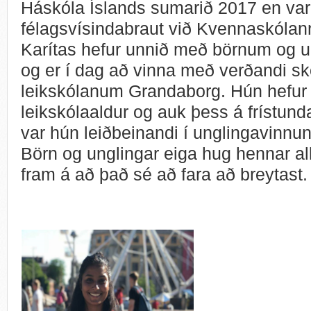
Háskóla Íslands sumarið 2017 en var
félagsvísindabraut við Kvennaskólann
Karítas hefur unnið með börnum og 
og er í dag að vinna með verðandi sk
leikskólanum Grandaborg. Hún hefur
leikskólaaldur og auk þess á frístun
var hún leiðbeinandi í unglingavinnu
Börn og unglingar eiga hug hennar al
fram á að það sé að fara að breytast.