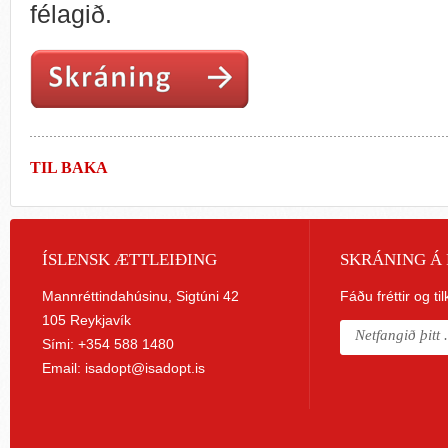
félagið.
TIL BAKA
ÍSLENSK ÆTTLEIÐING
SKRÁNING Á 
Mannréttindahúsinu, Sigtúni 42
Fáðu fréttir og ti
105 Reykjavík
Sími: +354 588 1480
Email:
isadopt@isadopt.is