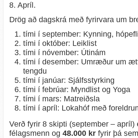
8. Apríl.
Drög að dagskrá með fyrirvara um bre
tími í september: Kynning, hópefli
tími í október: Leiklist
tími í nóvember: Útinám
tími í desember: Umræður um ættl
tengdu
tími í janúar: Sjálfsstyrking
tími í febrúar: Myndlist og Yoga
tími í mars: Matreiðsla
tími í apríl: Lokahóf með foreldr
Verð fyrir 8 skipti (september – apríl)
félagsmenn og
48.000 kr
fyrir þá sem