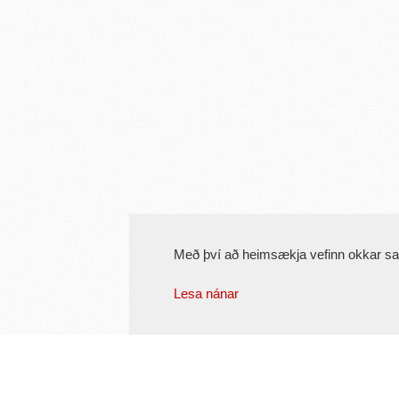
Með því að heimsækja vefinn okkar s
Lesa nánar