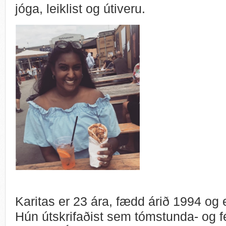
jóga, leiklist og útiveru.
Karitas er 23 ára, fædd árið 1994 og e
Hún útskrifaðist sem tómstunda- og f