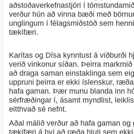
aðstoðaverkefnastjóri í tómstundamiðs
verður hún að vinna bæði með börnum
unglingum í félagsmiðstöð sem henni
tækifæri.
Karítas og Dísa kynntust á viðburði h
verið vinkonur síðan. Þeirra markmi
að draga saman einstaklinga sem eig
uppruni þeirra er ekki íslenskur, ræ
hafa gaman. Þær munu blanda inn hó
sérfræðingar í, ásamt myndlist, leiklis
eitthvað sé nefnt.
Aðal málið verður að hafa gaman og
tækifæri á því að ræða hluti sem ekki