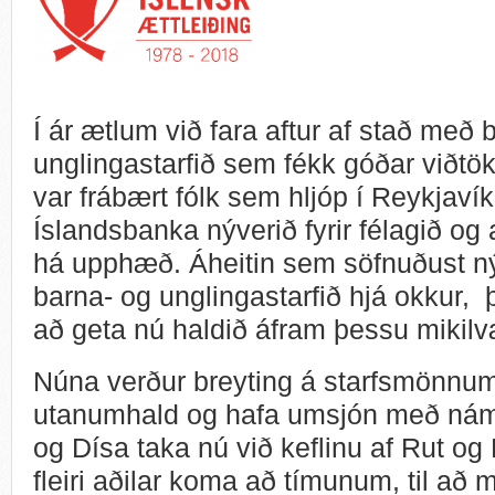
Í ár ætlum við fara aftur af stað með 
unglingastarfið sem fékk góðar viðtök
var frábært fólk sem hljóp í Reykjav
Íslandsbanka nýverið fyrir félagið og a
há upphæð. Áheitin sem söfnuðust nýt
barna- og unglingastarfið hjá okkur, 
að geta nú haldið áfram þessu mikilv
Núna verður breyting á starfsmönnu
utanumhald og hafa umsjón með nám
og Dísa taka nú við keflinu af Rut og
fleiri aðilar koma að tímunum, til að