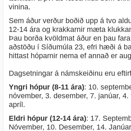
vinina.
Sem áður verður boðið upp á tvo aldu
12-14 ára og krakkarnir mæta klukkan 
Þau borða kvöldmat áður en þau far
aðstöðu í Síðumúla 23, efri hæði á 
hittast hóparnir nema ef annað er aug
Dagsetningar á námskeiðinu eru eftirf
Yngri hópur (8-11 ára)
: 10. septembe
nóvember, 3. desember, 7. janúar, 4. 
apríl.
Eldri hópur (12-14 ára)
: 17. Septemb
Nóvember, 10. Desember, 14. Janúar,