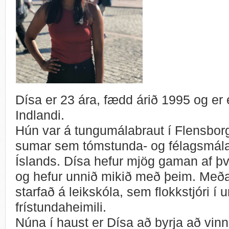
Dísa er 23 ára, fædd árið 1995 og er e
Indlandi.
Hún var á tungumálabraut í Flensborg 
sumar sem tómstunda- og félagsmála
Íslands. Dísa hefur mjög gaman af þ
og hefur unnið mikið með þeim. Meða
starfað á leikskóla, sem flokkstjóri í
frístundaheimili.
Núna í haust er Dísa að byrja að vin