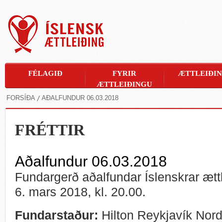
FÉLAGIÐ
FYRIR
ÆTTLEIÐI
ÆTTLEIÐINGU
FORSÍÐA
AÐALFUNDUR 06.03.2018
FRÉTTIR
Aðalfundur 06.03.2018
Fundargerð aðalfundar Íslenskrar ættl
6. mars 2018, kl. 20.00.
Fundarstaður:
Hilton Reykjavík Nor