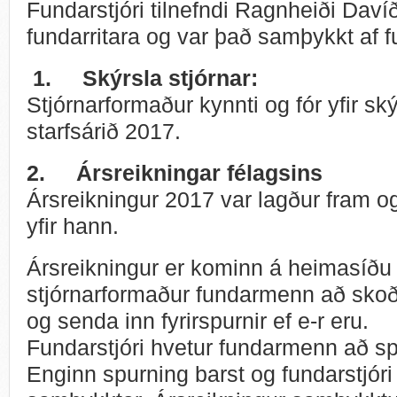
Fundarstjóri tilnefndi Ragnheiði Dav
fundarritara og var það samþykkt af
1.
Skýrsla stjórnar:
Stjórnarformaður kynnti og fór yfir skýr
starfsárið 2017.
2.
Ársreikningar félagsins
Ársreikningur 2017 var lagður fram og
yfir hann.
Ársreikningur er kominn á heimasíðu 
stjórnarformaður fundarmenn að skoð
og senda inn fyrirspurnir ef e-r eru.
Fundarstjóri hvetur fundarmenn að spy
Enginn spurning barst og fundarstjóri 