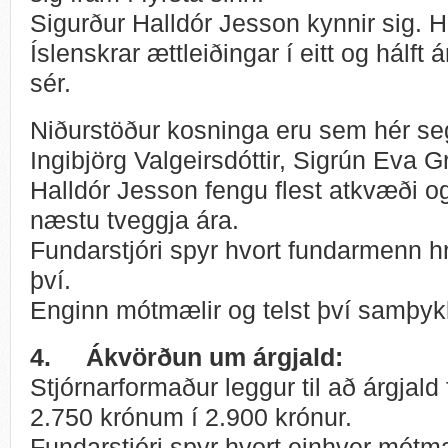
Sigurður Halldór Jesson kynnir sig. Ha
Íslenskrar ættleiðingar í eitt og hálft 
sér.
Niðurstöður kosninga eru sem hér seg
Ingibjörg Valgeirsdóttir, Sigrún Eva G
Halldór Jesson fengu flest atkvæði og e
næstu tveggja ára.
Fundarstjóri spyr hvort fundarmenn 
því.
Enginn mótmælir og telst því samþyk
4.
Ákvörðun um árgjald:
Stjórnarformaður leggur til að árgjald
2.750 krónum í 2.900 krónur.
Fundarstjóri spyr hvort einhver mót