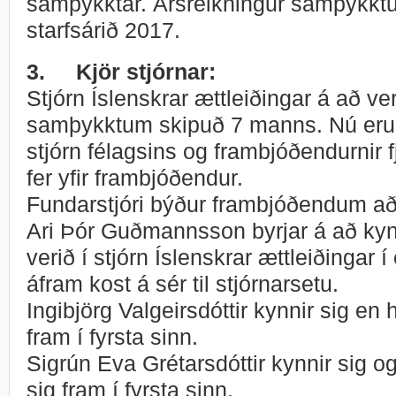
samþykktar. Ársreikningur samþykktur
starfsárið 2017.
3.
Kjör stjórnar:
Stjórn Íslenskrar ættleiðingar á að 
samþykktum skipuð 7 manns. Nú eru þr
stjórn félagsins og frambjóðendurnir f
fer yfir frambjóðendur.
Fundarstjóri býður frambjóðendum að
Ari Þór Guðmannsson byrjar á að kyn
verið í stjórn Íslenskrar ættleiðingar í 
áfram kost á sér til stjórnarsetu.
Ingibjörg Valgeirsdóttir kynnir sig en
fram í fyrsta sinn.
Sigrún Eva Grétarsdóttir kynnir sig o
sig fram í fyrsta sinn.