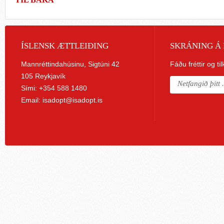
ÍSLENSK ÆTTLEIÐING
SKRÁNING Á 
Mannréttindahúsinu, Sigtúni 42
Fáðu fréttir og ti
105 Reykjavík
Sími: +354 588 1480
Email:
isadopt@isadopt.is