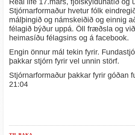
Real life 17.mars, fjölskylduhátíð og ú
Stjórnarformaður hvetur fólk eindregi
málþingið og námskeiðið og einnig 
félagið býður uppá. Öll fræðsla og viðb
heimasíðu félagsins og á facebook.
Engin önnur mál tekin fyrir. Fundastjór
þakkar stjórn fyrir vel unnin störf.
Stjórnarformaður þakkar fyrir góðan fun
21:04
TIL BAKA