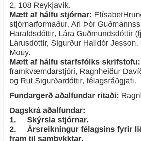
2, 108 Reykjavík.
Mætt af hálfu stjórnar:
ElísabetHrund
stjórnarformaður, Ari Þór Guðmanns
Haraldsdóttir, Lára Guðmundsdóttir (fj
Lárusdóttir, Sigurður Halldór Jesson.
Mouy.
Mætt af hálfu starfsfólks skrifstofu
framkvæmdarstjóri, Ragnheiður Davíðs
og Rut Sigurðardóttir, félagsráðgjafi.
Fundargerð aðalfundar ritaði:
Ragnh
Dagskrá aðalfundar:
1.
Skýrsla stjórnar.
2.
Ársreikningur félagsins fyrir li
fram til samþykktar.