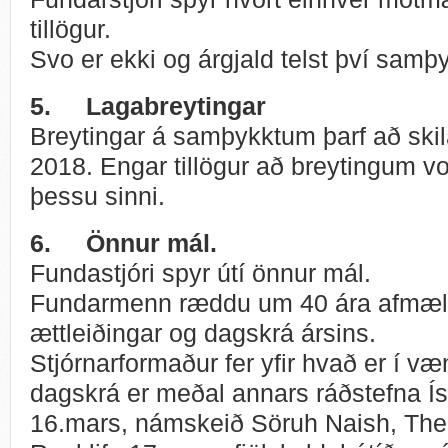
tillögur.
Svo er ekki og árgjald telst því samþy
5.
Lagabreytingar
Breytingar á samþykktum þarf að skila
2018. Engar tillögur að breytingum v
þessu sinni.
6.
Önnur mál.
Fundastjóri spyr útí önnur mál.
Fundarmenn ræddu um 40 ára afmælis
ættleiðingar og dagskrá ársins.
Stjórnarformaður fer yfir hvað er í v
dagskrá er meðal annars ráðstefna Ís
16.mars, námskeið Söruh Naish, Ther