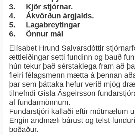
3.
Kjör stjórnar.
4.
Ákvörðun árgjalds.
5.
Lagabreytingar
6.
Önnur mál
Elísabet Hrund Salvarsdóttir stjórnar
ættleiðingar setti fundinn og bauð f
hún tekur það sérstaklega fram að þa
fleiri félagsmenn mætta á þennan aða
þar sem þáttaka hefur verið mjög dr
tilnefndi Gísla Ásgeirsson fundarstj
af fundarmönnum.
Fundarstjóri kallaði eftir mótmælum 
Engin andmæli bárust og telst fundur
boðaður.