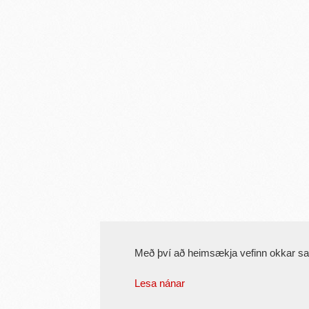
Með því að heimsækja vefinn okkar s
Lesa nánar