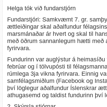
Helga tók við fundarstjórn
Fundarstjóri: Samkvæmt 7. gr. samþy
ættleiðingar skal aðalfundur félagsins 
marsmánaðar ár hvert og skal til han
með öðrum sannanlegum hætti með að
fyrirvara.
Fundurinn var auglýstur á heimasíðu 
febrúar og í tölvupósti til félagsma
rúmlega 3ja vikna fyrirvara. Einnig v
samfélagsmiðlum (Facebook og Instag
því löglegur aðalfundur Íslenskrar ætt
athugasemd og taldist fundurinn því 
2. Skýrsla stjórnar