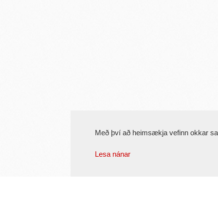
Með því að heimsækja vefinn okkar s
Lesa nánar