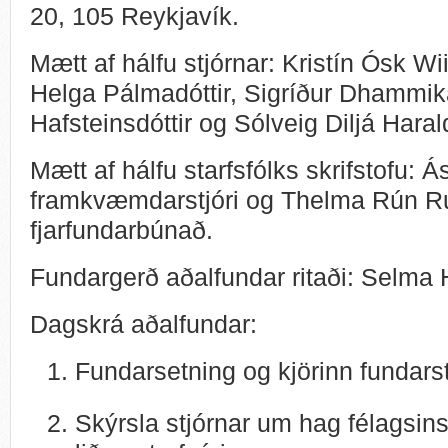
20, 105 Reykjavík.
Mætt af hálfu stjórnar: Kristín Ósk Wi
Helga Pálmadóttir, Sigríður Dhammik
Hafsteinsdóttir og Sólveig Diljá Haral
Mætt af hálfu starfsfólks skrifstofu: Ás
framkvæmdarstjóri og Thelma Rún Ru
fjarfundarbúnað.
Fundargerð aðalfundar ritaði: Selma 
Dagskrá aðalfundar:
Fundarsetning og kjörinn fundarstj
Skýrsla stjórnar um hag félagsins