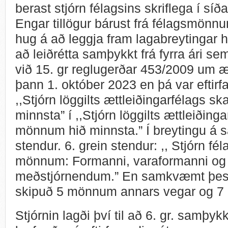
berast stjórn félagsins skriflega í síða
Engar tillögur bárust frá félagsmönnu
hug á að leggja fram lagabreytingar he
að leiðrétta samþykkt frá fyrra ári s
við 15. gr reglugerðar 453/2009 um æt
þann 1. október 2023 en þá var eftirfa
,,Stjórn löggilts ættleiðingarfélags 
minnsta” í ,,Stjórn löggilts ættleiðing
mönnum hið minnsta.” Í breytingu á
stendur. 6. grein stendur: ,, Stjórn fé
mönnum: Formanni, varaformanni og
meðstjórnendum.” En samkvæmt þessu
skipuð 5 mönnum annars vegar og 7
Stjórnin lagði því til að 6. gr. samþyk