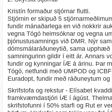
Kristín formaður stjórnar flutti.
Stjórnin er skipuð 5 stjórnarmeðlimu
fundir mánaðarlega en við nokkrir auk
vegna Tógó heimsóknar og vegna 
þjónustusamnings við DMR. Nýr samn
dómsmálaráðuneytið, sama upphæð og
samningurinn gildir í eitt ár. Annars vo
fundir og kynningar ÍÆ á árinu. Þar 
Tógó, netfundi með UMPOD og ICBF í
Euradopt, fundir með ráðuneytum og f
Skrifstofa og rekstur - Elísabet kvadd
framkvæmdastjóri ÍÆ í ágúst. Thelma
skrifstofunni í 50% starfi og Rut er ver