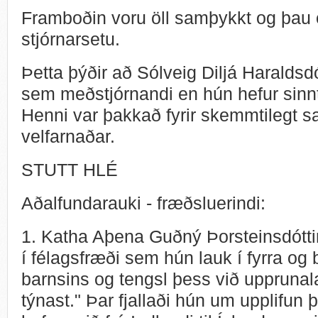
Framboðin voru öll samþykkt og þau öll
stjórnarsetu.
Þetta þýðir að Sólveig Diljá Haraldsdó
sem meðstjórnandi en hún hefur sinnt þ
Henni var þakkað fyrir skemmtilegt s
velfarnaðar.
STUTT HLÉ
Aðalfundarauki - fræðsluerindi:
1. Katha Aþena Guðný Þorsteinsdóttir 
í félagsfræði sem hún lauk í fyrra og b
barnsins og tengsl þess við upprunal
týnast." Þar fjallaði hún um upplifun 