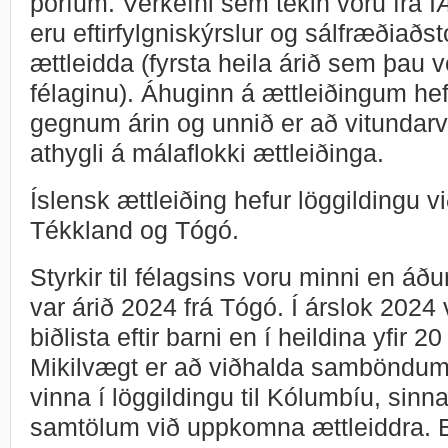
þörfum. Verkefni sem tekin voru frá Í
eru eftirfylgniskýrslur og sálfræðiaðs
ættleidda (fyrsta heila árið sem þau v
félaginu). Áhuginn á ættleiðingum he
gegnum árin og unnið er að vitundarv
athygli á málaflokki ættleiðinga.
Íslensk ættleiðing hefur löggildingu v
Tékkland og Tógó.
Styrkir til félagsins voru minni en áðu
var árið 2024 frá Tógó. Í árslok 2024 
biðlista eftir barni en í heildina yfir 20
Mikilvægt er að viðhalda samböndum
vinna í löggildingu til Kólumbíu, sinn
samtölum við uppkomna ættleiddra. E