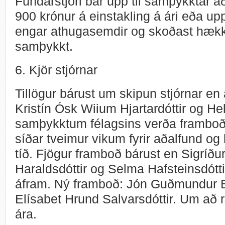
Fundarstjóri bar upp til samþykktar 
900 krónur á einstakling á ári eða upp
engar athugasemdir og skoðast hækku
samþykkt.
6. Kjör stjórnar
Tillögur bárust um skipun stjórnar en á
Kristín Ósk Wiium Hjartardóttir og He
samþykktum félagsins verða framboð a
síðar tveimur vikum fyrir aðalfund og 
tíð. Fjögur framboð bárust en Sigrí
Haraldsdóttir og Selma Hafsteinsdóttir
áfram. Ný framboð: Jón Guðmundur B
Elísabet Hrund Salvarsdóttir. Um að r
ára.