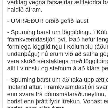
verklag vegna farsældar ættleiddra b
haldið áfram.
- UMRÆÐUR orðið gefið laust
- Spurning barst um löggildingu í Kó
framkvæmdastjóri því. Það hefur lengi
formlega löggildingu í Kólumbíu (áðu
undanþágu) nú erum við að safna gög
vera skráð sérstaklega með löggildin
allt í vinnslu og stefnum á að klára þe
- Spurning barst um að taka upp ætt
Indland aftur. Framkvæmdastjóri svara
enn svara frá dómsmálaráðuneytinu, 
borist enn þrátt fyrir ítrekun. Vonast e