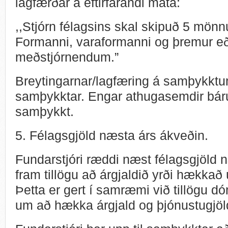
lagfærðar á eftirfarandi máta:
,,Stjórn félagsins skal skipuð 5 mönn
Formanni, varaformanni og þremur eða
meðstjórnendum.”
Breytingarnar/lagfæring á samþykktum
samþykktar. Engar athugasemdir báru
samþykkt.
5. Félagsgjöld næsta árs ákveðin.
Fundarstjóri ræddi næst félagsgjöld n
fram tillögu að árgjaldið yrði hækkað ú
Þetta er gert í samræmi við tillögu 
um að hækka árgjald og þjónustugjö