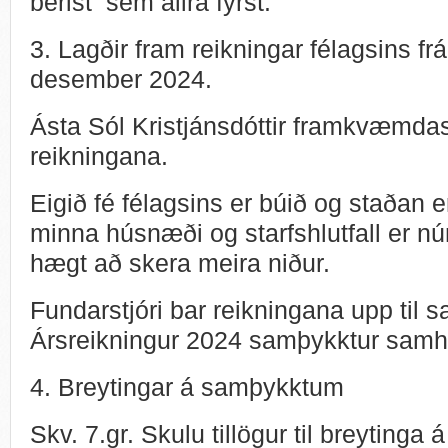
berist sem allra fyrst.
3. Lagðir fram reikningar félagsins frá
desember 2024.
Ásta Sól Kristjánsdóttir framkvæmdast
reikningana.
Eigið fé félagsins er búið og staðan e
minna húsnæði og starfshlutfall er nú
hægt að skera meira niður.
Fundarstjóri bar reikningana upp til 
Ársreikningur 2024 samþykktur samh
4. Breytingar á samþykktum
Skv. 7.gr. Skulu tillögur til breyting