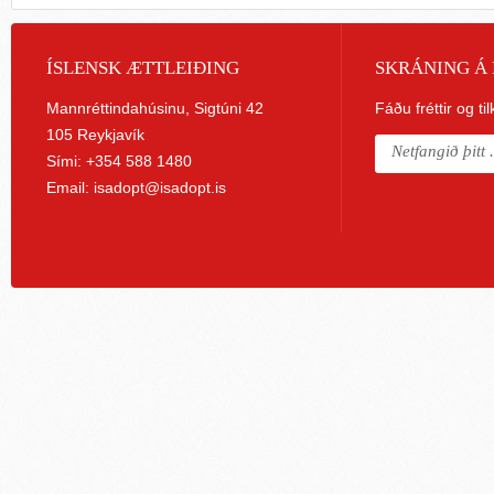
ÍSLENSK ÆTTLEIÐING
SKRÁNING Á 
Mannréttindahúsinu, Sigtúni 42
Fáðu fréttir og ti
105 Reykjavík
Sími: +354 588 1480
Email:
isadopt@isadopt.is