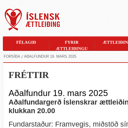
FÉLAGIÐ
FYRIR
ÆTTLEIÐI
ÆTTLEIÐINGU
FORSÍÐA
AÐALFUNDUR 19. MARS 2025
FRÉTTIR
Aðalfundur 19. mars 2025
Aðalfundargerð Íslenskrar ættleiði
klukkan 20.00
Fundarstaður: Framvegis, miðstöð sí