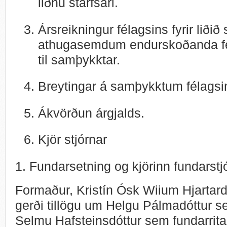
liðnu starfsári.
Ársreikningur félagsins fyrir liðið
athugasemdum endurskoðanda fé
til samþykktar.
Breytingar á samþykktum félags
Ákvörðun árgjalds.
Kjör stjórnar
1. Fundarsetning og kjörinn fundarstjó
Formaður, Kristín Ósk Wiium Hjartardót
gerði tillögu um Helgu Pálmadóttur s
Selmu Hafsteinsdóttur sem fundarrit