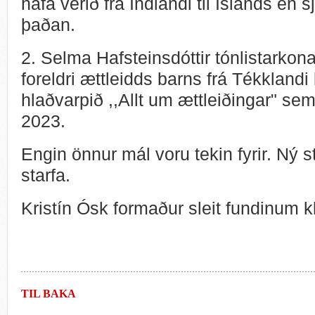
hafa verið frá Indlandi til Íslands en s
þaðan.
2. Selma Hafsteinsdóttir tónlistarkon
foreldri ættleidds barns frá Tékklandi
hlaðvarpið ,,Allt um ættleiðingar" sem f
2023.
Engin önnur mál voru tekin fyrir. Ný s
starfa.
Kristín Ósk formaður sleit fundinum k
TIL BAKA