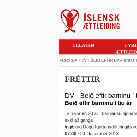
FÉLAGIÐ
FYRI
ÆTTLEIÐ
FORSÍÐA
DV - BEIÐ EFTIR BARNINU Í 
FRÉTTIR
DV - Beið eftir barninu í 
Beið eftir barninu í tíu ár
„Við vorum 20 ár í barnlausu hjónaba
ekki að ganga“
Ingibjörg Dögg Kjartansdóttiringibjo
07:00
› 20. desember 2013