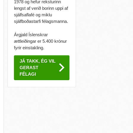
1978 og hefur reksturinn
lengst af verið borinn uppi af
sjálfsaflafé og miklu
sjálfboðastarfi félagsmanna.
Árgjald Íslenskrar
ættleiðingar er 5.400 krónur
fyrir einstakling.
JÁ TAKK, ÉG VIL
GERAST
FÉLAGI