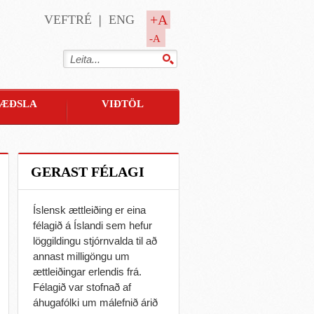
+A
VEFTRÉ
ENG
-A
ÆÐSLA
VIÐTÖL
GERAST FÉLAGI
Íslensk ættleiðing er eina
félagið á Íslandi sem hefur
löggildingu stjórnvalda til að
annast milligöngu um
ættleiðingar erlendis frá.
Félagið var stofnað af
áhugafólki um málefnið árið