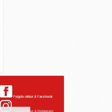
Fylgdu okkur á Instagram