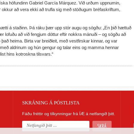
mbíska höfundinn Gabriel García Márquez. Við urðum uppnumin,
 okkur að vera ekki að trufla sig með stöðugum bréfaskriftum,
g mætti á staðinn. Þá ráku þær upp stór augu og sögðu: „En þið hættuð
ær lofuðu að við fengjum dóttur eftir nokkra mánuði – og sögðu að
ð það heima. Birta var breiðleit, með vestfirskar kinnar, og var
llt með aldrinum og hún gengur og talar eins og mamma hennar
ist hins kotroskna tilsvars.“
SKRÁNING Á PÓSTLISTA
Fáðu fréttir og tilkynningar frá ÍÆ á netfangið þitt.