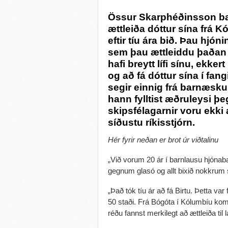
Össur Skarphéðinsson barð
ættleiða dóttur sína frá 
eftir tíu ára bið. Þau hjón
sem þau ættleiddu þaðan 
hafi breytt lífi sínu, ekke
og að fá dóttur sína í fang
segir einnig frá barnæskun
hann fylltist æðruleysi þe
skipsfélagarnir voru ekki
síðustu ríkisstjórn.
Hér fyrir neðan er brot úr viðtalinu
„Við vorum 20 ár í barnlausu hjónaba
gegnum glasó og allt bixið nokkrum 
„Það tók tíu ár að fá Birtu. Þetta var 
50 staði. Frá Bógóta í Kólumbíu kom
réðu fannst merkilegt að ættleiða til