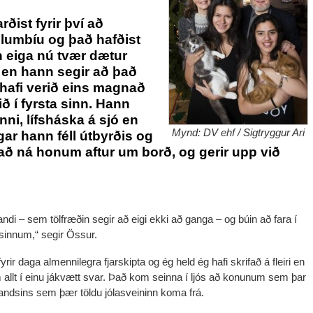
ist fyrir því að
Kólumbíu og það hafðist
in eiga nú tvær dætur
en hann segir að það
rt hafi verið eins magnað
ið í fyrsta sinn. Hann
ni, lífsháska á sjó en
Mynd: DV ehf / Sigtryggur Ari
gar hann féll útbyrðis og
 að ná honum aftur um borð, og gerir upp við
ndi – sem tölfræðin segir að eigi ekki að ganga – og búin að fara í
sinnum,“ segir Össur.
fyrir daga almennilegra fjarskipta og ég held ég hafi skrifað á fleiri en
 allt í einu jákvætt svar. Það kom seinna í ljós að konunum sem þar
 landsins sem þær töldu jólasveininn koma frá.