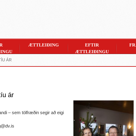
R
ÆTTLEIÐING
EFTIR
FR
INGU
ÆTTLEIÐINGU
TÍU ÁR
tíu ár
ndi – sem tölfræðin segir að eigi
rg@dv.is