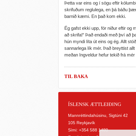
Þetta var eins og í sögu eftir kólu
skrifuðum reglulega, en þá báðu þær
barnið kæmi. En það kom ekki.
Ég gafst ekki upp, fór niður eftir o
að skrifa!“ Það endaði með því að þ
hún myndi líta út eins og ég. Allt stó
sannarlega lík mér. Það breyttist a
meðan Ingveldur hefur tekið frá mér l
TIL BAKA
ÍSLENSK ÆTTLEIÐING
Mannréttindahúsinu, Sigtúni 42
105 Reykjavík
Sími: +354 588 1480