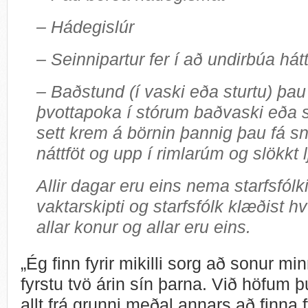
– Hádegislúr
– Seinnipartur fer í að undirbúa hát
– Baðstund (í vaski eða sturtu) þa
þvottapoka í stórum baðvaski eða ske
sett krem á börnin þannig þau fá sne
náttföt og upp í rimlarúm og slökkt l
Allir dagar eru eins nema starfsfólk
vaktarskipti og starfsfólk klæðist 
allar konur og allar eru eins.
„Ég finn fyrir mikilli sorg að sonur min
fyrstu tvö árin sín þarna. Við höfum
allt frá grunni meðal annars að finna 