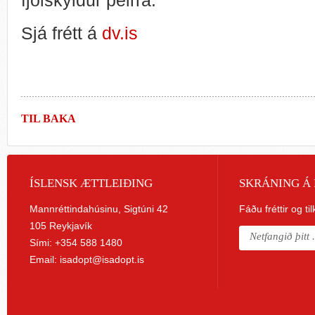
Sjá frétt á
dv.is
TIL BAKA
ÍSLENSK ÆTTLEIÐING
SKRÁNING Á 
Mannréttindahúsinu, Sigtúni 42
Fáðu fréttir og ti
105 Reykjavík
Sími: +354 588 1480
Email:
isadopt@isadopt.is