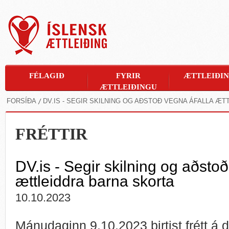
FÉLAGIÐ
FYRIR
ÆTTLEIÐI
ÆTTLEIÐINGU
FORSÍÐA
DV.IS - SEGIR SKILNING OG AÐSTOÐ VEGNA ÁFALLA Æ
FRÉTTIR
DV.is - Segir skilning og aðsto
ættleiddra barna skorta
10.10.2023
Mánudaginn 9.10.2023 birtist frétt á d