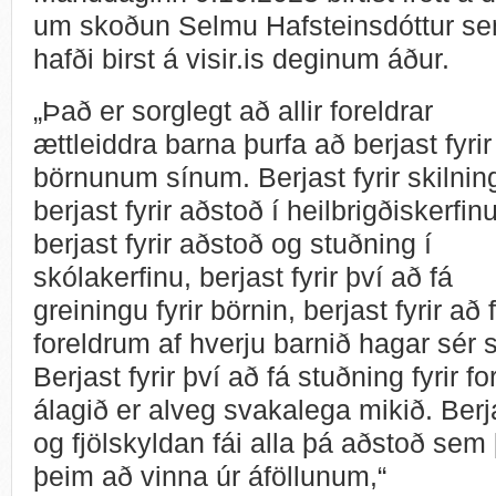
um skoðun Selmu Hafsteinsdóttur s
hafði birst á visir.is deginum áður.
„Það er sorglegt að allir foreldrar
ættleiddra barna þurfa að berjast fyrir
börnunum sínum. Berjast fyrir skilnin
berjast fyrir aðstoð í heilbrigðiskerfinu
berjast fyrir aðstoð og stuðning í
skólakerfinu, berjast fyrir því að fá
greiningu fyrir börnin, berjast fyrir að
foreldrum af hverju barnið hagar sér 
Berjast fyrir því að fá stuðning fyrir 
álagið er alveg svakalega mikið. Berja
og fjölskyldan fái alla þá aðstoð sem 
þeim að vinna úr áföllunum,“