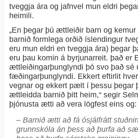
tveggja ára og jafnvel mun eldri þega
heimili.
„En þegar þú ættleiðir barn og kemur t
barnið formlega orðið íslendingur tveg
eru mun eldri en tveggja ára) þegar þ
eru þau komin á byrjunarreit. það e
ættleiðingarþunglyndi þó svo það s
fæðingarþunglyndi. Ekkert eftirlit hve
vegnar og ekkert pælt í þessu þegar
ættleidda barnið þitt heim,“ segir Se
þjónusta ætti að vera lögfest eins og:
– Barnið ætti að fá ósjálfrátt stuðni
grunnskóla án þess að þurfa að s