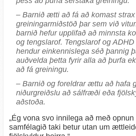
þess að þurfa sérstaka greiningu.
– Barnið ætti að fá að komast strax
greiningarmiðstöð þar sem við vitu
barnið hefur upplifað að minnsta kos
og tengslarof. Tengslarof og ADHD o
hendur einkennislega séð þannig þ
auðvelda þetta fyrir alla að þurfa ekk
að fá greiningu.
– Barnið og foreldrar ættu að hafa
niðurgreiðslu að sálfræði eða fjölsk
aðstoða.
„Ég vona svo innilega að með opnun
samfélagið taki betur utan um ættlei
fjölskyldur þeirra.“