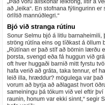
„Það voru allskonar leikföng, litir á v
að „leika“. En stofnana fýlingurinn e
örlítið mannúðlegri.“
Bjó við stranga rútínu
Sonur Selmu bjó á litlu barnaheimili,
ströng rútína eins og tíðkast á öllum
„Rútínan er það stíf að börnin lærðu ek
þorsta, svengd eða fá huggun við gr
oft hver huggaði barnið mitt fyrstu tvö
hafa verið að gráta, taka tennur, ef h
leið illa, hræddur? mögulega var það
vorum að byrja að aðlagast hvort öðru
sameiningu þá tókum við vel eftir því
raunin, honum var ekki sinnt,“ segir 