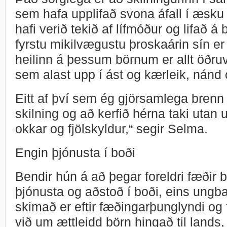
sem hafa upplifað svona áfall í æsku e
hafi verið tekið af lífmóður og lifað á
fyrstu mikilvægustu þroskaárin sín er
heilinn á þessum börnum er allt öðruv
sem alast upp í ást og kærleik, nánd 
Eitt af því sem ég gjörsamlega brenn 
skilning og að kerfið hérna taki utan
okkar og fjölskyldur,“ segir Selma.
Engin þjónusta í boði
Bendir hún á að þegar foreldri fæðir b
þjónusta og aðstoð í boði, eins ungba
skimað er eftir fæðingarþunglyndi og 
við um ættleidd börn hingað til lands,