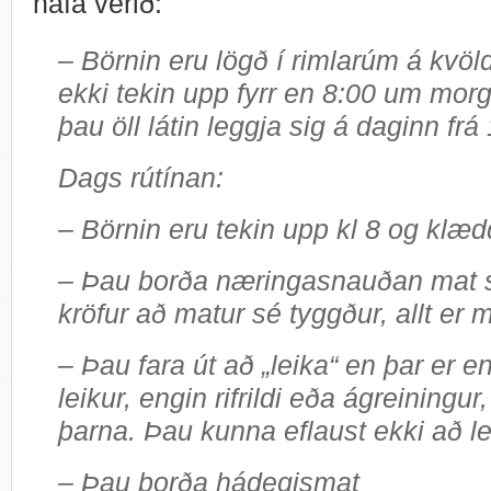
hafa verið:
– Börnin eru lögð í rimlarúm á kvöl
ekki tekin upp fyrr en 8:00 um morg
þau öll látin leggja sig á daginn frá
Dags rútínan:
– Börnin eru tekin upp kl 8 og klædd
– Þau borða næringasnauðan mat s
kröfur að matur sé tyggður, allt er m
– Þau fara út að „leika“ en þar er e
leikur, engin rifrildi eða ágreiningur
þarna. Þau kunna eflaust ekki að le
– Þau borða hádegismat