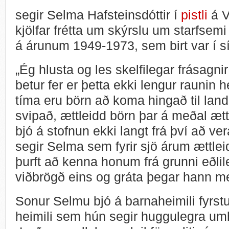
segir Selma Hafsteinsdóttir í
pistli
á Ví
kjölfar frétta um skýrslu um starfsem
á árunum 1949-1973, sem birt var í s
„Ég hlusta og les skelfilegar frásagni
betur fer er þetta ekki lengur raunin 
tíma eru börn að koma hingað til lan
svipað, ættleidd börn þar á meðal ætt
bjó á stofnun ekki langt frá því að ve
segir Selma sem fyrir sjö árum ættlei
þurft að kenna honum frá grunni eðli
viðbrögð eins og gráta þegar hann mei
Sonur Selmu bjó á barnaheimili fyrstu
heimili sem hún segir huggulegra um