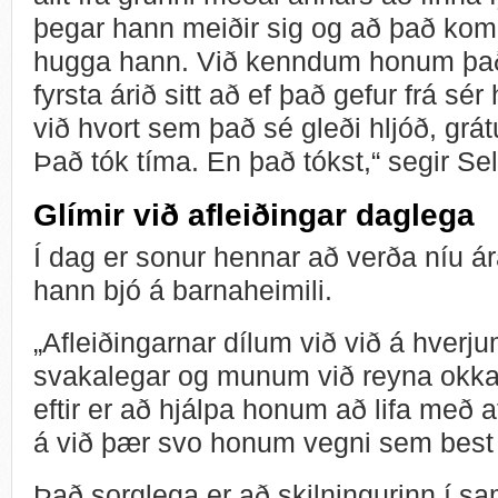
þegar hann meiðir sig og að það komi 
hugga hann. Við kenndum honum þa
fyrsta árið sitt að ef það gefur frá sé
við hvort sem það sé gleði hljóð, grá
Það tók tíma. En það tókst,“ segir Se
Glímir við afleiðingar daglega
Í dag er sonur hennar að verða níu ár
hann bjó á barnaheimili.
„Afleiðingarnar dílum við við á hverj
svakalegar og munum við reyna okkar
eftir er að hjálpa honum að lifa með 
á við þær svo honum vegni sem best í 
Það sorglega er að skilningurinn í sa