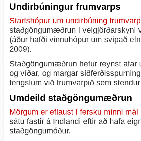
Undirbúningur frumvarps
Starfshópur um undirbúning frumvar
staðgöngumæðrun í velgjörðarskyni va
(áður hafði vinnuhópur um svipað efni
2009).
Staðgöngumæðrun hefur reynst afar 
og víðar, og margar siðferðisspurning
tengslum við frumvarpið sem stendur t
Umdeild staðgöngumæðrun
Mörgum er eflaust í fersku minni mál 
sátu fastir á Indlandi eftir að hafa e
staðgöngumóður.