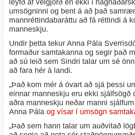
leyfð af velgjörð en ekki í hagnaðarsky
umsögninni og bent á að það samræm
mannréttindabaráttu að fá réttindi á 
manneskju.
Undir þetta tekur Anna Pála Sverrisdó
formaður samtakanna og segir það mi
að sú leið sem Sindri talar um sé ön
að fara hér á landi.
„Það kom mér á óvart að sjá þessi u
einnar manneskju eru ekki sjálfsögð 
aðra manneskju neðar manni sjálfum í
Anna Pála
og vísar í umsögn samtak
„Það sem hann talar um auðvitað lögbr
að segja að nota sér staðgöngumæðr