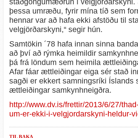
staðgöngumæðrun í velgjörðarskyni. 
þessa umræðu, fyrir mína tíð sem for
hennar var að hafa ekki afstöðu til 
velgjörðarskyni,“ segir hún.
Samtökin ´78 hafa innan sinna banda
að því að rýmka heimildir samkynhnei
þá frá löndum sem heimila ættleiðin
Afar fáar ættleiðingar eiga sér stað 
sagði er ekkert samningsríki Íslands
ættleiðingar samkynhneigðra.
http://www.dv.is/frettir/2013/6/27/thad
um-er-ekki-i-velgjordarskyni-heldur-vi
TIL BAKA