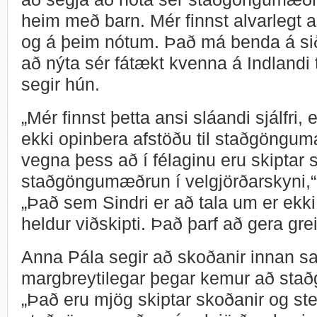
heim með barn. Mér finnst alvarlegt a
og á þeim nótum. Það má benda á siðf
að nýta sér fátækt kvenna á Indlandi t
segir hún.
„Mér finnst þetta ansi sláandi sjálfri
ekki opinbera afstöðu til staðgöngu
vegna þess að í félaginu eru skiptar
staðgöngumæðrun í velgjörðarskyni,“ 
„Það sem Sindri er að tala um er ekki
heldur viðskipti. Það þarf að gera gre
Anna Pála segir að skoðanir innan 
margbreytilegar þegar kemur að st
„Það eru mjög skiptar skoðanir og ster