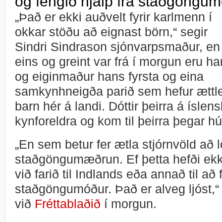
og fengið hjálp frá staðgöngu
„Það er ekki auðvelt fyrir karlmenn í
okkar stöðu að eignast börn,“ segir
Sindri Sindrason sjónvarpsmaður, en
eins og greint var frá í morgun eru h
og eiginmaður hans fyrsta og eina
samkynhneigða parið sem hefur ættle
barn hér á landi. Dóttir þeirra á ísle
kynforeldra og kom til þeirra þegar hú
„En sem betur fer ætla stjórnvöld að 
staðgöngumæðrun. Ef þetta hefði ekk
við farið til Indlands eða annað til að
staðgöngumóður. Það er alveg ljóst,“ 
við
Fréttablaðið
í morgun.