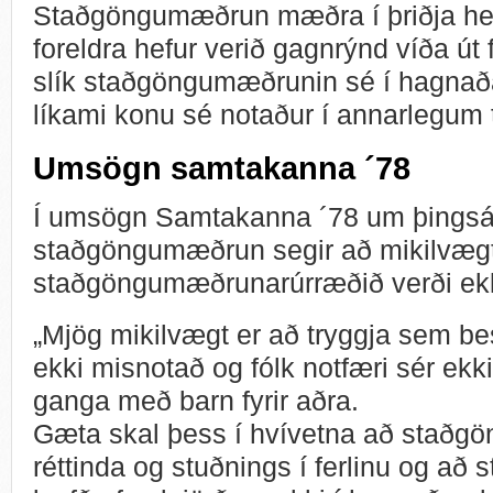
Staðgöngumæðrun mæðra í þriðja hei
foreldra hefur verið gagnrýnd víða út 
slík staðgöngumæðrunin sé í hagnaðar
líkami konu sé notaður í annarlegum t
Umsögn samtakanna ´78
Í umsögn Samtakanna ´78 um þingsál
staðgöngumæðrun segir að mikilvægt
staðgöngumæðrunarúrræðið verði ekk
„Mjög mikilvægt er að tryggja sem be
ekki misnotað og fólk notfæri sér ek
ganga með barn fyrir aðra.
Gæta skal þess í hvívetna að staðgön
réttinda og stuðnings í ferlinu og að