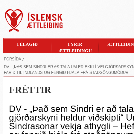
FÉLAGIÐ
FYRIR
ÆTTLEIÐI
ÆTTLEIÐINGU
FORSÍÐA
DV - „ÞAÐ SEM SINDRI ER AÐ TALA UM ER EKKI Í VEL­GJÖRÐAR­SK
FARIÐ TIL INDLANDS OG FENGIÐ HJÁLP FRÁ STAÐGÖNGUMÓÐUR
FRÉTTIR
DV - „Það sem Sindri er að tala 
gjörðar­skyni heldur við­skipti“
Sindrasonar vekja athygli – Hefð