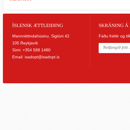
ÍSLENSK ÆTTLEIÐING
SKRÁNING Á 
Mannréttindahúsinu, Sigtúni 42
Fáðu fréttir og ti
105 Reykjavík
Sími: +354 588 1480
Email:
isadopt@isadopt.is