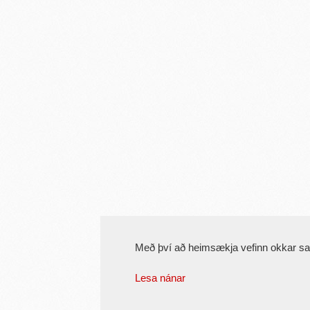
Með því að heimsækja vefinn okkar s
Lesa nánar