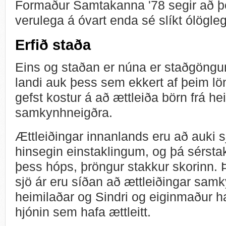
Formaður Samtakanna '78 segir að þ
verulega á óvart enda sé slíkt ólögleg
Erfið staða
Eins og staðan er núna er staðgöng
landi auk þess sem ekkert af þeim 
gefst kostur á að ættleiða börn frá he
samkynhneigðra.
Ættleiðingar innanlands eru að auki s
hinsegin einstaklingum, og þá sérsta
þess hóps, þröngur stakkur skorinn. 
sjö ár eru síðan að ættleiðingar sam
heimilaðar og Sindri og eiginmaður ha
hjónin sem hafa ættleitt.