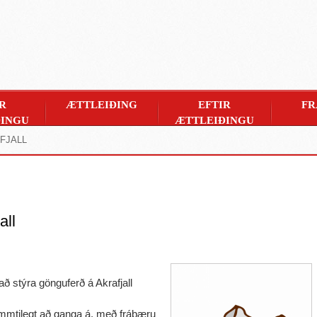
R
ÆTTLEIÐING
EFTIR
FR
INGU
ÆTTLEIÐINGU
FJALL
all
að stýra gönguferð á Akrafjall
skemmtilegt að ganga á, með frábæru