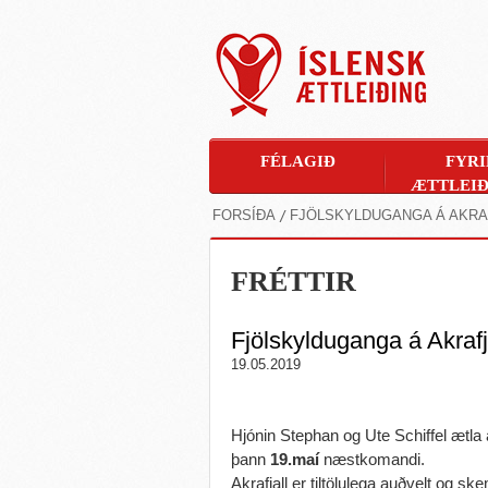
FÉLAGIÐ
FYRI
ÆTTLEIÐ
FORSÍÐA
FJÖLSKYLDUGANGA Á AKRA
FRÉTTIR
Fjölskylduganga á Akrafj
19.05.2019
Hjónin Stephan og Ute Schiffel ætla 
þann
19.maí
næstkomandi.
Akrafjall er tiltölulega auðvelt og 