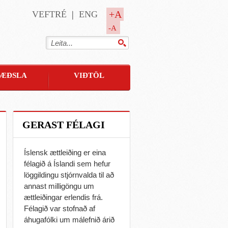
+A
VEFTRÉ
ENG
-A
ÆÐSLA
VIÐTÖL
GERAST FÉLAGI
Íslensk ættleiðing er eina
félagið á Íslandi sem hefur
löggildingu stjórnvalda til að
annast milligöngu um
ættleiðingar erlendis frá.
Félagið var stofnað af
áhugafólki um málefnið árið