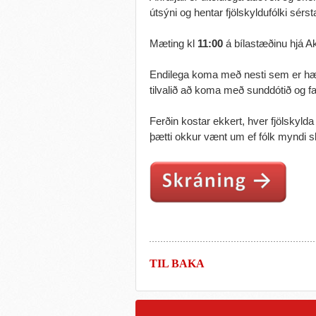
útsýni og hentar fjölskyldufólki sérs
Mæting kl
11:00
á bílastæðinu hjá Akr
Endilega koma með nesti sem er hæ
tilvalið að koma með sunddótið og fa
Ferðin kostar ekkert, hver fjölskyld
þætti okkur vænt um ef fólk myndi s
TIL BAKA