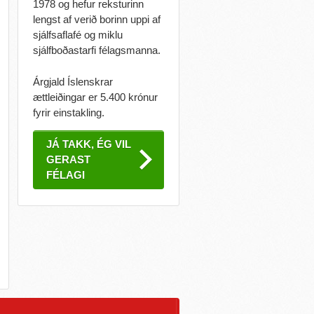
1978 og hefur reksturinn
lengst af verið borinn uppi af
sjálfsaflafé og miklu
sjálfboðastarfi félagsmanna.
Árgjald Íslenskrar
ættleiðingar er 5.400 krónur
fyrir einstakling.
JÁ TAKK, ÉG VIL
GERAST
FÉLAGI