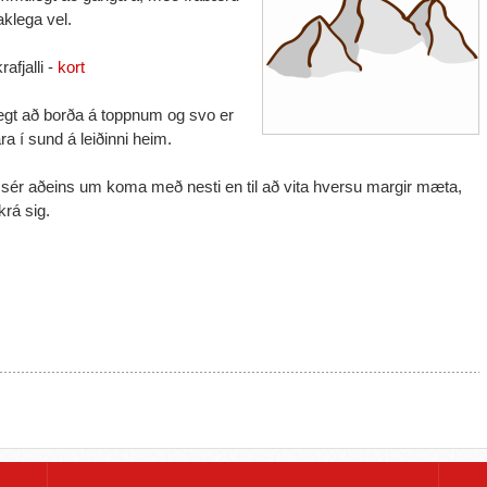
taklega vel.
afjalli -
kort
gt að borða á toppnum og svo er
ra í sund á leiðinni heim.
a sér aðeins um koma með nesti en til að vita hversu margir mæta,
krá sig.