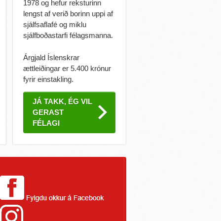
1978 og hefur reksturinn
lengst af verið borinn uppi af
sjálfsaflafé og miklu
sjálfboðastarfi félagsmanna.
Árgjald Íslenskrar
ættleiðingar er 5.400 krónur
fyrir einstakling.
JÁ TAKK, ÉG VIL
GERAST
FÉLAGI