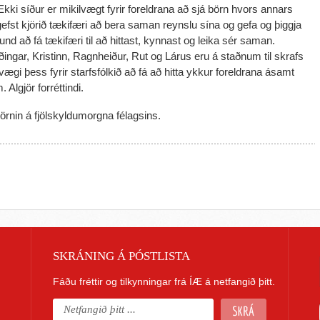
Ekki síður er mikilvægt fyrir foreldrana að sjá börn hvors annars
efst kjörið tækifæri að bera saman reynslu sína og gefa og þiggja
und að fá tækifæri til að hittast, kynnast og leika sér saman.
eiðingar, Kristinn, Ragnheiður, Rut og Lárus eru á staðnum til skrafs
gi þess fyrir starfsfólkið að fá að hitta ykkur foreldrana ásamt
Algjör forréttindi.
rnin á fjölskyldumorgna félagsins.
SKRÁNING Á PÓSTLISTA
Fáðu fréttir og tilkynningar frá ÍÆ á netfangið þitt.