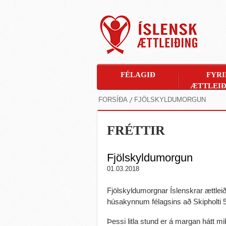
FÉLAGIÐ
FYRI
ÆTTLEIÐ
FORSÍÐA
FJÖLSKYLDUMORGUN
FRÉTTIR
Fjölskyldumorgun
01.03.2018
Fjölskyldumorgnar Íslenskrar ættleiði
húsakynnum félagsins að Skipholti 
Þessi litla stund er á margan hátt mi