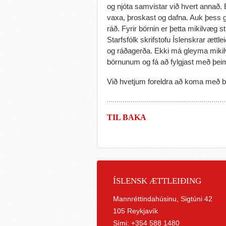
og njóta samvistar við hvert annað. 
vaxa, þroskast og dafna. Auk þess g
ráð. Fyrir börnin er þetta mikilvæg st
Starfsfólk skrifstofu Íslenskrar ættl
og ráðagerða. Ekki má gleyma mikilvæ
börnunum og fá að fylgjast með þeim. 
Við hvetjum foreldra að koma með bö
TIL BAKA
ÍSLENSK ÆTTLEIÐING
Mannréttindahúsinu, Sigtúni 42
105 Reykjavík
Sími: +354 588 1480