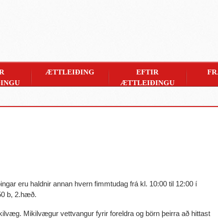
R
ÆTTLEIÐING
EFTIR
FR
INGU
ÆTTLEIÐINGU
ngar eru haldnir annan hvern fimmtudag frá kl. 10:00 til 12:00 í
50 b, 2.hæð.
kilvæg. Mikilvægur vettvangur fyrir foreldra og börn þeirra að hittast