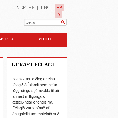
+A
VEFTRÉ
ENG
-A
ÆÐSLA
VIÐTÖL
GERAST FÉLAGI
Íslensk ættleiðing er eina
félagið á Íslandi sem hefur
löggildingu stjórnvalda til að
annast milligöngu um
ættleiðingar erlendis frá.
Félagið var stofnað af
áhugafólki um málefnið árið