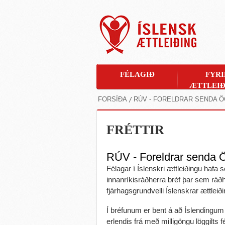
FÉLAGIÐ
FYRI
ÆTTLEIÐ
FORSÍÐA
RÚV - FORELDRAR SENDA 
FRÉTTIR
RÚV - Foreldrar senda 
Félagar í Íslenskri ættleiðingu haf
innanríkisráðherra bréf þar sem ráðh
fjárhagsgrundvelli Íslenskrar ættleiði
Í bréfunum er bent á að Íslendingum 
erlendis frá með milligöngu löggilts f