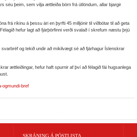
s séu þeim, sem vilja ættleiða börn frá útlöndum, allar bjargir
na frá ríkinu á þessu ári en þyrfti 45 milljónir til viðbótar til að geta
 Félagið hefur lagt að fjárþörfinni verði svalað í skrefum næstu þrjú
svarbréf og tekið undir að mikilvægt sé að fjárhagur Íslenskrar
ar ættleiðingar, hefur haft spurnir af því að félagið fái hugsanlega
aust.
da-ogmundi-bref
SKRÁNING Á PÓSTLISTA