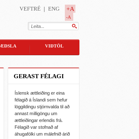
+A
VEFTRÉ
ENG
-A
ÆÐSLA
VIÐTÖL
GERAST FÉLAGI
Íslensk ættleiðing er eina
félagið á Íslandi sem hefur
löggildingu stjórnvalda til að
annast milligöngu um
ættleiðingar erlendis frá.
Félagið var stofnað af
áhugafólki um málefnið árið