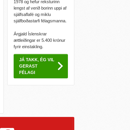
1978 og hefur reksturinn
lengst af verið borinn uppi af
sjálfsaflafé og miklu
sjálfboðastarfi félagsmanna.
Árgjald Íslenskrar
ættleiðingar er 5.400 krónur
fyrir einstakling.
JÁ TAKK, ÉG VIL
GERAST
FÉLAGI