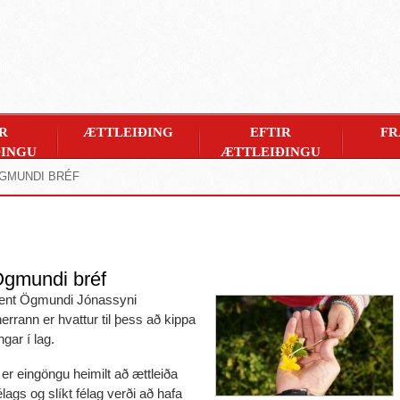
R
ÆTTLEIÐING
EFTIR
FR
INGU
ÆTTLEIÐINGU
ÖGMUNDI BRÉF
Ögmundi bréf
a sent Ögmundi Jónassyni
errann er hvattur til þess að kippa
ngar í lag.
er eingöngu heimilt að ættleiða
élags og slíkt félag verði að hafa