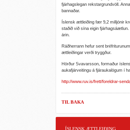
fjárhagslegan rekstargrundvöll. Annar
bannaðar.
Íslensk ættleiðing fær 9,2 milljónir kró
staðið við sína eigin fjárhagsáætlun.
árin.
Ráðherrann hefur sent bréfriturunum 
ættleiðingar verði tryggður.
Hörður Svavarsson, formaður íslenskr
aukafjárveitingu á fjáraukalögum í h
http://www.ruv.is/frett/foreldrar-sen
TIL BAKA
ÍSLENSK ÆTTLEIÐING