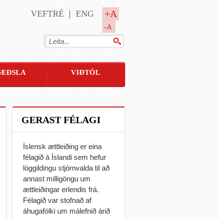
+A
VEFTRÉ
ENG
-A
ÆÐSLA
VIÐTÖL
GERAST FÉLAGI
Íslensk ættleiðing er eina
félagið á Íslandi sem hefur
löggildingu stjórnvalda til að
annast milligöngu um
ættleiðingar erlendis frá.
Félagið var stofnað af
áhugafólki um málefnið árið