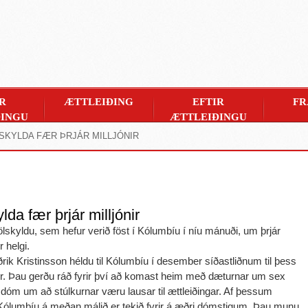
R
ÆTTLEIÐING
EFTIR
FR
INGU
ÆTTLEIÐINGU
LSKYLDA FÆR ÞRJÁR MILLJÓNIR
ylda fær þrjár milljónir
ölskyldu, sem hefur verið föst í Kólumbíu í níu mánuði, um þrjár
r helgi.
ðrik Kristinsson héldu til Kólumbíu í desember síðastliðnum til þess
ær. Þau gerðu ráð fyrir því að komast heim með dæturnar um sex
i dóm um að stúlkurnar væru lausar til ættleiðingar. Af þessum
í Kólumbíu á meðan málið er tekið fyrir á æðri dómstigum. Þau munu