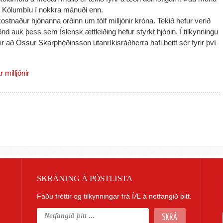
 í Kólumbíu í nokkra mánuði enn.
ostnaður hjónanna orðinn um tólf milljónir króna. Tekið hefur verið
önd auk þess sem Íslensk ættleiðing hefur styrkt hjónin. Í tilkynningu
ir að Össur Skarphéðinsson utanríkisráðherra hafi beitt sér fyrir því
 milljónir
SKRÁNING Á PÓSTLISTA
Fáðu fréttir og tilkynningar frá ÍÆ á netfangið þitt.