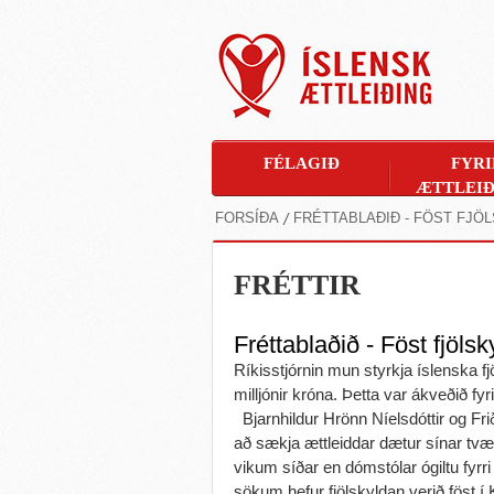
FÉLAGIÐ
FYRI
ÆTTLEIÐ
FORSÍÐA
FRÉTTABLAÐIÐ - FÖST FJÖ
FRÉTTIR
Fréttablaðið - Föst fjölsk
Ríkisstjórnin mun styrkja íslenska fj
milljónir króna. Þetta var ákveðið fyri
Bjarnhildur Hrönn Níelsdóttir og Fri
að sækja ættleiddar dætur sínar tv
vikum síðar en dómstólar ógiltu fyrr
sökum hefur fjölskyldan verið föst 