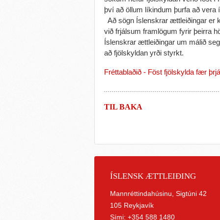
því að öllum líkindum þurfa að vera
Að sögn Íslenskrar ættleiðingar er k
við frjálsum framlögum fyrir þeirra h
Íslenskrar ættleiðingar um málið seg
að fjölskyldan yrði styrkt.
Fréttablaðið - Föst fjölskylda fær þrjár
TIL BAKA
ÍSLENSK ÆTTLEIÐING
Mannréttindahúsinu, Sigtúni 42
105 Reykjavík
Sími: +354 588 1480