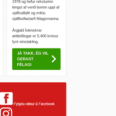
1978 og hefur reksturinn
lengst af verið borinn uppi af
sjálfsaflafé og miklu
sjálfboðastarfi félagsmanna.
Árgjald Íslenskrar
ættleiðingar er 5.400 krónur
fyrir einstakling.
JÁ TAKK, ÉG VIL
GERAST
FÉLAGI