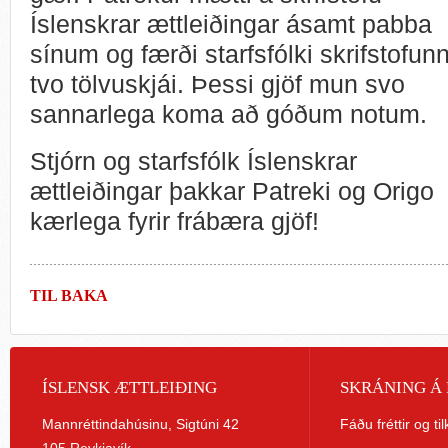
Íslenskrar ættleiðingar ásamt pabba
sínum og færði starfsfólki skrifstofun
tvo tölvuskjái. Þessi gjöf mun svo
sannarlega koma að góðum notum.
Stjórn og starfsfólk Íslenskrar
ættleiðingar þakkar Patreki og Origo
kærlega fyrir frábæra gjöf!
TIL BAKA
ÍSLENSK ÆTTLEIÐING
SKRÁNING Á 
Mannréttindahúsinu, Sigtúni 42
Fáðu fréttir og ti
105 Reykjavík