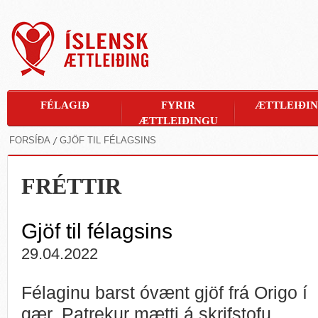
FÉLAGIÐ
FYRIR
ÆTTLEIÐI
ÆTTLEIÐINGU
FORSÍÐA
GJÖF TIL FÉLAGSINS
FRÉTTIR
Gjöf til félagsins
29.04.2022
Félaginu barst óvænt gjöf frá Origo í
gær. Patrekur mætti á skrifstofu