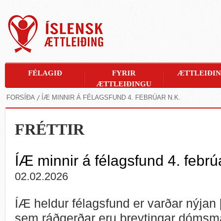
FÉLAGIÐ
FYRIR
ÆTTLEIÐI
ÆTTLEIÐINGU
FORSÍÐA
ÍÆ MINNIR Á FÉLAGSFUND 4. FEBRÚAR N.K.
FRÉTTIR
ÍÆ minnir á félagsfund 4. febrúa
02.02.2026
ÍÆ heldur félagsfund er varðar nýjan
sem ráðgerðar eru breytingar dómsmá