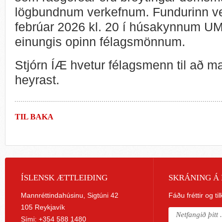
lögbundnum verkefnum. Fundurinn ve
febrúar 2026 kl. 20 í húsakynnum UM
einungis opinn félagsmönnum.
Stjórn ÍÆ hvetur félagsmenn til að m
heyrast.
TIL BAKA
ÍSLENSK ÆTTLEIÐING
SKRÁNING Á 
Mannréttindahúsinu, Sigtúni 42
Fáðu fréttir og ti
105 Reykjavík
Sími: +354 588 1480