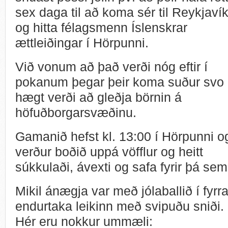
sex daga til að koma sér til Reykjaví
og hitta félagsmenn Íslenskrar
ættleiðingar í Hörpunni.
Við vonum að það verði nóg eftir í
pokanum þegar þeir koma suður svo
hægt verði að gleðja börnin á
höfuðborgarsvæðinu.
Gamanið hefst kl. 13:00 í Hörpunni o
verður boðið uppá vöfflur og heitt
súkkulaði, ávexti og safa fyrir þá sem 
Mikil ánægja var með jólaballið í fyrr
endurtaka leikinn með svipuðu sniði.
Hér eru nokkur ummæli: