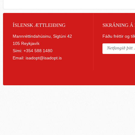
ÍSLENSK ÆTTLEIÐING
SKRÁNING Á 
Mannréttindahúsinu, Sigtúni 42
Fáðu fréttir og ti
105 Reykjavík
Sími: +354 588 1480
Email:
isadopt@isadopt.is