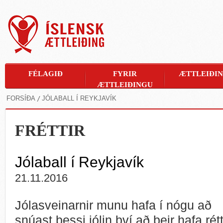
FÉLAGIÐ
FYRIR
ÆTTLEIÐI
ÆTTLEIÐINGU
FORSÍÐA
JÓLABALL Í REYKJAVÍK
FRÉTTIR
Jólaball í Reykjavík
21.11.2016
Jólasveinarnir munu hafa í nógu að
snúast þessi jólin því að þeir hafa rét