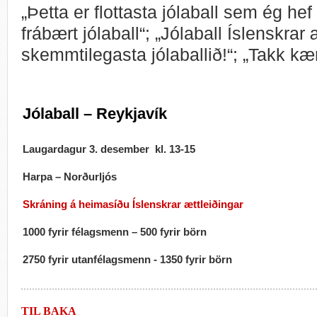
„Þetta er flottasta jólaball sem ég hef f
frábært jólaball“; „Jólaball Íslenskrar æ
skemmtilegasta jólaballið!“; „Takk kær
Jólaball – Reykjavík
Laugardagur 3. desember kl. 13-15
Harpa – Norðurljós
Skráning á heimasíðu Íslenskrar ættleiðingar
1000 fyrir félagsmenn – 500 fyrir börn
2750 fyrir utanfélagsmenn - 1350 fyrir börn
TIL BAKA