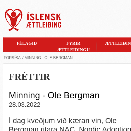
FÉLAGIÐ
FYRIR
ÆTTLEIÐI
ÆTTLEIÐINGU
FORSÍÐA
MINNING - OLE BERGMAN
FRÉTTIR
Minning - Ole Bergman
28.03.2022
Í dag kveðjum við kæran vin, Ole
Bergman ritara NAC, Nordic Adoptio