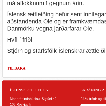
málaflokknum í gegnum árin.
Íslensk ættleiðing hefur sent innilega
aðstandenda Ole og er framkvæmdastj
Danmörku vegna jarðarfarar Ole.
Hvíl í friði
Stjórn og starfsfólk Íslenskrar ættleið
TIL BAKA
ÍSLENSK ÆTTLEIÐING
SKRÁNING Á 
Mannréttindahúsinu, Sigtúni 42
Fáðu fréttir og ti
105 Reykjavík