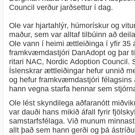
Council verður jarðsettur í dag.
Ole var hjartahlýr, húmorískur og vitu
maður, sem var alltaf tilbúinn að deila
Ole vann í heimi ættleiðinga í yfir 35
framkvæmdastjóri DanAdopt og þar ti
ritari NAC, Nordic Adoption Council. S
Íslenskrar ættleiðingar hefur unnið
og hefur framkvæmdastjóri félagsins á
hann vegna starfa hennar sem stjór
Ole lést skyndilega aðfaranótt miðvi
var dauði hans mikið áfall fyrir fjölsk
samstarfsfélaga. Við munum minnast 
allt það sem hann gerði og þá ástríð