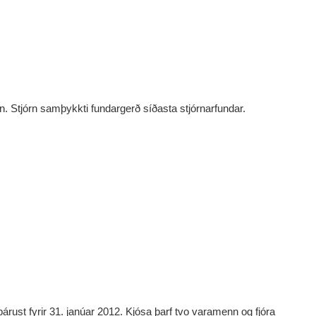
nn. Stjórn samþykkti fundargerð síðasta stjórnarfundar.
 bárust fyrir 31. janúar 2012. Kjósa þarf tvo varamenn og fjóra