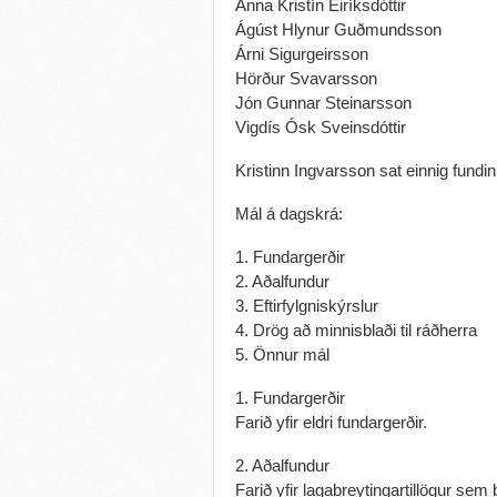
Anna Kristín Eiríksdóttir
Ágúst Hlynur Guðmundsson
Árni Sigurgeirsson
Hörður Svavarsson
Jón Gunnar Steinarsson
Vigdís Ósk Sveinsdóttir
Kristinn Ingvarsson sat einnig fundi
Mál á dagskrá:
1. Fundargerðir
2. Aðalfundur
3. Eftirfylgniskýrslur
4. Drög að minnisblaði til ráðherra
5. Önnur mál
1. Fundargerðir
Farið yfir eldri fundargerðir.
2. Aðalfundur
Farið yfir lagabreytingartillögur sem