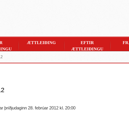
R
ÆTTLEIÐING
EFTIR
FR
INGU
ÆTTLEIÐINGU
12
12
ar þriðjudaginn 28. febrúar 2012 kl. 20:00