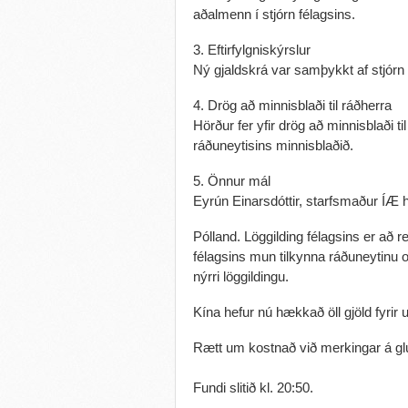
aðalmenn í stjórn félagsins.
3. Eftirfylgniskýrslur
Ný gjaldskrá var samþykkt af stjórn 
4. Drög að minnisblaði til ráðherra
Hörður fer yfir drög að minnisblaði 
ráðuneytisins minnisblaðið.
5. Önnur mál
Eyrún Einarsdóttir, starfsmaður ÍÆ he
Pólland. Löggilding félagsins er að 
félagsins mun tilkynna ráðuneytinu 
nýrri löggildingu.
Kína hefur nú hækkað öll gjöld fyri
Rætt um kostnað við merkingar á g
Fundi slitið kl. 20:50.