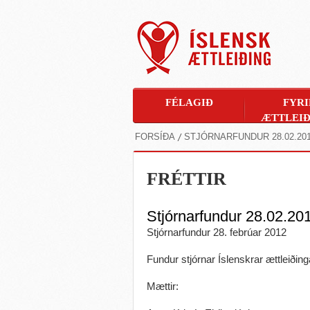
FÉLAGIÐ
FYRI
ÆTTLEIÐ
FORSÍÐA
STJÓRNARFUNDUR 28.02.20
FRÉTTIR
Stjórnarfundur 28.02.20
Stjórnarfundur 28. febrúar 2012
Fundur stjórnar Íslenskrar ættleiðing
Mættir: