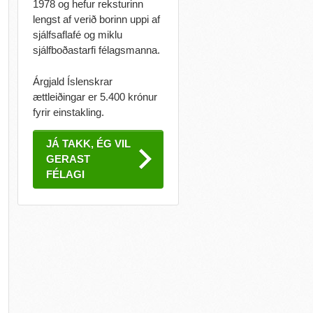
1978 og hefur reksturinn
lengst af verið borinn uppi af
sjálfsaflafé og miklu
sjálfboðastarfi félagsmanna.
Árgjald Íslenskrar
ættleiðingar er 5.400 krónur
fyrir einstakling.
JÁ TAKK, ÉG VIL
GERAST
FÉLAGI