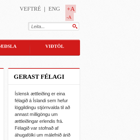
+A
VEFTRÉ
ENG
-A
ÆÐSLA
VIÐTÖL
GERAST FÉLAGI
Íslensk ættleiðing er eina
félagið á Íslandi sem hefur
löggildingu stjórnvalda til að
annast milligöngu um
ættleiðingar erlendis frá.
Félagið var stofnað af
áhugafólki um málefnið árið