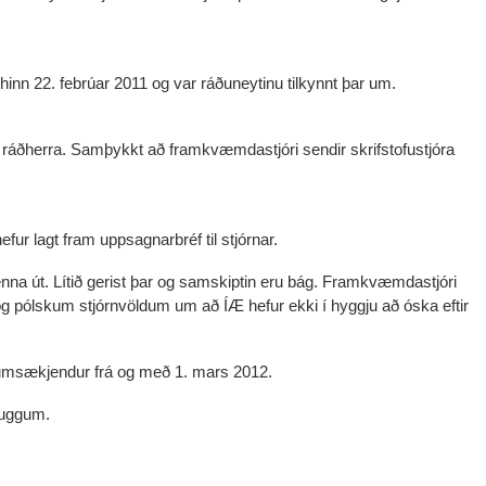
hinn 22. febrúar 2011 og var ráðuneytinu tilkynnt þar um.
til ráðherra. Samþykkt að framkvæmdastjóri sendir skrifstofustjóra
fur lagt fram uppsagnarbréf til stjórnar.
renna út. Lítið gerist þar og samskiptin eru bág. Framkvæmdastjóri
og pólskum stjórnvöldum um að ÍÆ hefur ekki í hyggju að óska eftir
r umsækjendur frá og með 1. mars 2012.
luggum.