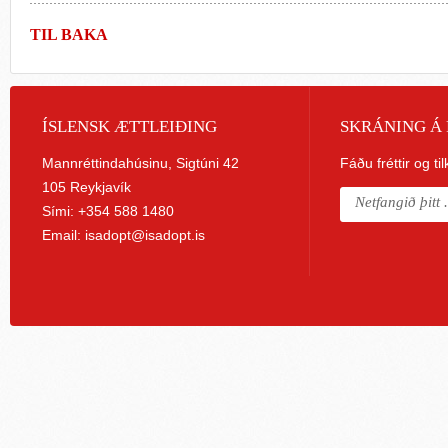
TIL BAKA
ÍSLENSK ÆTTLEIÐING
SKRÁNING Á 
Mannréttindahúsinu, Sigtúni 42
Fáðu fréttir og ti
105 Reykjavík
Sími: +354 588 1480
Email:
isadopt@isadopt.is