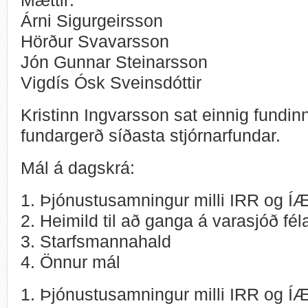
Árni Sigurgeirsson
Hörður Svavarsson
Jón Gunnar Steinarsson
Vigdís Ósk Sveinsdóttir
Kristinn Ingvarsson sat einnig fundin
fundargerð síðasta stjórnarfundar.
Mál á dagskrá:
1. Þjónustusamningur milli IRR og Í
2. Heimild til að ganga á varasjóð fél
3. Starfsmannahald
4. Önnur mál
1. Þjónustusamningur milli IRR og ÍÆ