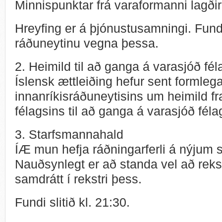
Minnispunktar frá varaformanni lagðir
Hreyfing er á þjónustusamningi. Funda
ráðuneytinu vegna þessa.
2. Heimild til að ganga á varasjóð fél
Íslensk ættleiðing hefur sent formlega 
innanríkisráðuneytisins um heimild 
félagsins til að ganga á varasjóð féla
3. Starfsmannahald
ÍÆ mun hefja ráðningarferli á nýjum 
Nauðsynlegt er að standa vel að rekstri
samdrátt í rekstri þess.
Fundi slitið kl. 21:30.