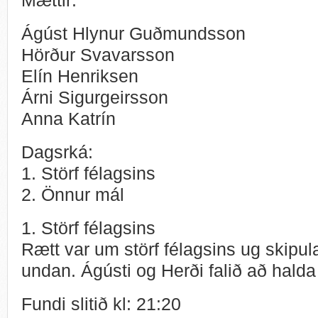
Ágúst Hlynur Guðmundsson
Hörður Svavarsson
Elín Henriksen
Árni Sigurgeirsson
Anna Katrín
Dagsrká:
1. Störf félagsins
2. Önnur mál
1. Störf félagsins
Rætt var um störf félagsins ug skipu
undan. Ágústi og Herði falið að halda
Fundi slitið kl: 21:20