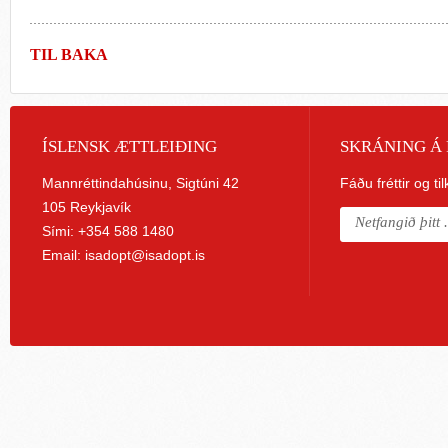
TIL BAKA
ÍSLENSK ÆTTLEIÐING
SKRÁNING Á 
Mannréttindahúsinu, Sigtúni 42
Fáðu fréttir og ti
105 Reykjavík
Sími: +354 588 1480
Email:
isadopt@isadopt.is