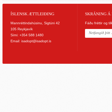
ÍSLENSK ÆTTLEIÐING
SKRÁNING Á 
Mannréttindahúsinu, Sigtúni 42
Fáðu fréttir og ti
105 Reykjavík
Sími: +354 588 1480
Email:
isadopt@isadopt.is