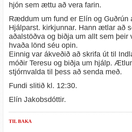
hjón sem ættu að vera farin.
Ræddum um fund er Elín og Guðrún á
Hjálparst. kirkjunnar. Hann ætlar að se
aðalstöðva og biðja um allt sem þeir 
hvaða lönd séu opin.
Einnig var ákveðið að skrifa út til Ind
móðir Teresu og biðja um hjálp. Ætl
stjórnvalda til þess að senda með.
Fundi slitið kl. 12:30.
Elín Jakobsdóttir.
TIL BAKA