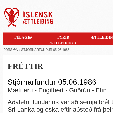
FÉLAGIÐ
FYRIR
ÆTTLEIÐI
ÆTTLEIÐINGU
FORSÍÐA
STJÓRNARFUNDUR 05.06.1986
FRÉTTIR
Stjórnarfundur 05.06.1986
Mætt eru - Engilbert - Guðrún - Elín.
Aðalefni fundarins var að semja bréf 
Sri Lanka og óska eftir aðstoð frá þei