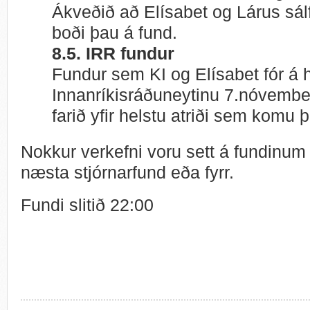
Ákveðið að Elísabet og Lárus sál
boði þau á fund.
8.5. IRR fundur
Fundur sem KI og Elísabet fór á 
Innanríkisráðuneytinu 7.nóvembe
farið yfir helstu atriði sem komu þ
Nokkur verkefni voru sett á fundinum 
næsta stjórnarfund eða fyrr.
Fundi slitið 22:00