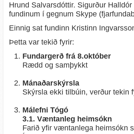
Hrund Salvarsdóttir. Sigurður Halldór 
fundinum í gegnum Skype (fjarfunda
Einnig sat fundinn Kristinn Ingvarss
Þetta var tekið fyrir:
Fundargerð frá 8.október
Rædd og samþykkt
Mánaðarskýrsla
Skýrsla ekki tilbúin, verður tekin 
Málefni Tógó
3.1. Væntanleg heimsókn
Farið yfir væntanlega heimsókn s