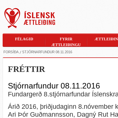
FÉLAGIÐ
FYRIR
ÆTTLEIÐI
ÆTTLEIÐINGU
FORSÍÐA
STJÓRNARFUNDUR 08.11.2016
FRÉTTIR
Stjórnarfundur 08.11.2016
Fundargerð 8.stjórnarfundar Íslenskra
Árið 2016, þriðjudaginn 8.nóvember k
Ari Þór Guðmannsson, Dagný Rut Hara