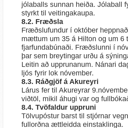
jólaballs sunnan heiða. Jólaball f
styrkt til veitingakaupa.
8.2. Fræðsla
Fræðslufundur í október heppnaði
mættum um 35 á Hilton og um 6 
fjarfundabúnaði. Fræðslunni í nó
þar sem breytingar urðu á sýning
Leitin að upprunanum. Nánari da
ljós fyrir lok nóvember.
8.3. Ráðgjöf á Akureyri
Lárus fer til Akureyrar 9.nóvemb
viðtöl, mikil áhugi var og fullbók
8.4. Tvöfaldur uppruni
Tölvupóstur barst til stjórnar ve
fullorðna ættleidda einstaklinga.