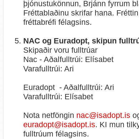
þjónustukönnun, Brjánn fyrrum b
Fréttablaðinu skrifar hana. Frétti
fréttabréfi félagsins.
NAC og Euradopt, skipun fulltr
Skipaðir voru fulltrúar
Nac - Aðalfulltrúi: Elísabet
Varafulltrúi: Ari
Euradopt - Aðalfulltrúi: Ari
Varafulltrúi: Elísabet
Nota netföngin
nac@isadopt.is
o
euradopt@isadopt.is
. KI mun til
fulltrúum félagsins.