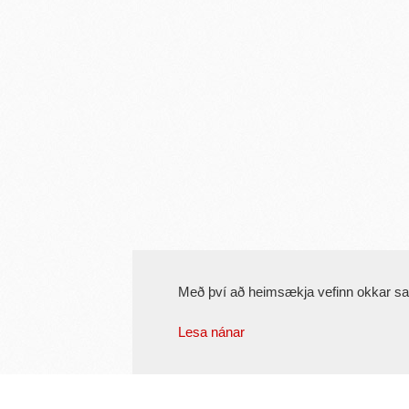
Með því að heimsækja vefinn okkar s
Lesa nánar