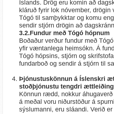
Íslands. Drög eru komin að dags
kláruð fyrir lok nóvember, drögin v
Tógó til samþykktar og komu eng
sendir stjórn drögin að dagskránn
3.2.Fundur með Tógó hópnum
Boðaður verður fundur með Tógó 
yfir væntanlega heimsókn. Á fun
Tógó hópsins, stjórn og skrifstofa
fundarboð og sendir á stjórn til 
Þjónustuskönnun á Íslenskri æt
stoðþjónustu tengdri ættleiðing
Könnun rædd, nokkur áhugaverð a
á meðal voru niðurstöður á spu
sýslumanni, eru sláandi. Verið er 