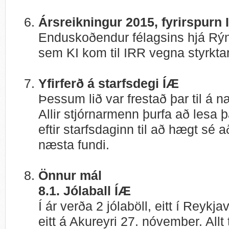
Ársreikningur 2015, fyrirspurn 
Enduskoðendur félagsins hjá Rýn
sem KI kom til IRR vegna styrkt
Yfirferð á starfsdegi ÍÆ
Þessum lið var frestað þar til á n
Allir stjórnarmenn þurfa að lesa
eftir starfsdaginn til að hægt sé a
næsta fundi.
Önnur mál
8.1. Jólaball ÍÆ
Í ár verða 2 jólaböll, eitt í Reyk
eitt á Akureyri 27. nóvember. Al