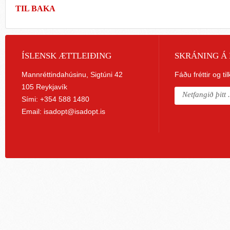
TIL BAKA
ÍSLENSK ÆTTLEIÐING
SKRÁNING Á 
Mannréttindahúsinu, Sigtúni 42
Fáðu fréttir og ti
105 Reykjavík
Sími: +354 588 1480
Email:
isadopt@isadopt.is