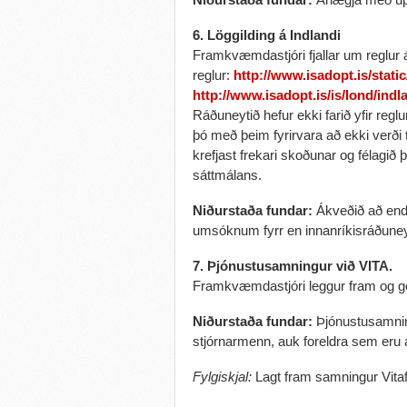
6. Löggilding á Indlandi
Framkvæmdastjóri fjallar um reglur á
reglur:
http://www.isadopt.is/stati
http://www.isadopt.is/is/lond/indl
Ráðuneytið hefur ekki farið yfir regl
þó með þeim fyrirvara að ekki verði
krefjast frekari skoðunar og félagið
sáttmálans.
Niðurstaða fundar:
Ákveðið að endu
umsóknum fyrr en innanríkisráðuneyt
7. Þjónustusamningur við VITA.
Framkvæmdastjóri leggur fram og ge
Niðurstaða fundar:
Þjónustusamning
stjórnarmenn, auk foreldra sem eru 
Fylgiskjal:
Lagt fram samningur Vitaf