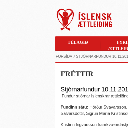
FÉLAGIÐ
FYRI
ÆTTLEIÐ
FORSÍÐA
STJÓRNARFUNDUR 10.11.20
FRÉTTIR
Stjórnarfundur 10.11.20
Fundur stjórnar Íslenskrar ættleiðin
Fundinn sátu:
Hörður Svavarsson, 
Salvarsdóttir, Sigrún María Kristinsd
Kristinn Ingvarsson framkvæmdastjór