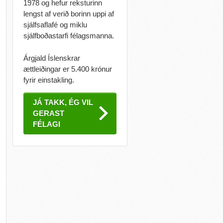
1978 og hefur reksturinn
lengst af verið borinn uppi af
sjálfsaflafé og miklu
sjálfboðastarfi félagsmanna.
Árgjald Íslenskrar
ættleiðingar er 5.400 krónur
fyrir einstakling.
JÁ TAKK, ÉG VIL
GERAST
FÉLAGI