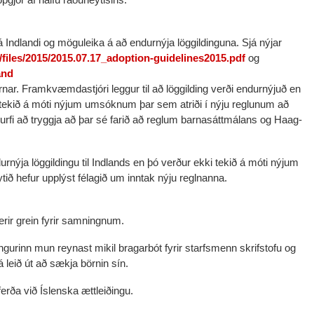
 Indlandi og möguleika á að endurnýja löggildinguna. Sjá nýjar
c/files/2015/2015.07.17_adoption-guidelines2015.pdf
og
and
urnar. Framkvæmdastjóri leggur til að löggilding verði endurnýjuð en
 tekið á móti nýjum umsóknum þar sem atriði í nýju reglunum að
 þurfi að tryggja að þar sé farið að reglum barnasáttmálans og Haag-
rnýja löggildingu til Indlands en þó verður ekki tekið á móti nýjum
ið hefur upplýst félagið um inntak nýju reglnanna.
rir grein fyrir samningnum.
urinn mun reynast mikil bragarbót fyrir starfsmenn skrifstofu og
á leið út að sækja börnin sín.
erða við Íslenska ættleiðingu.