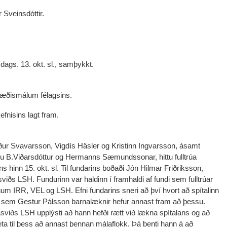
 Sveinsdóttir.
 dags. 13. okt. sl., samþykkt.
snæðismálum félagsins.
fnisins lagt fram.
örður Svavarsson, Vigdís Häsler og Kristinn Ingvarsson, ásamt
ilju B.Viðarsdóttur og Hermanns Sæmundssonar, hittu fulltrúa
s hinn 15. okt. sl. Til fundarins boðaði Jón Hilmar Friðriksson,
ðs LSH. Fundurinn var haldinn í framhaldi af fundi sem fulltrúar
rúum IRR, VEL og LSH. Efni fundarins sneri að því hvort að spítalinn
u sem Gestur Pálsson barnalæknir hefur annast fram að þessu.
iðs LSH upplýsti að hann hefði rætt við lækna spítalans og að
ta til þess að annast þennan málaflokk. Þá benti hann á að