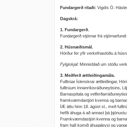
Fundargerð ritaði:
Vigdís Ó. Häsler
Dagskrá:
1. Fundargerð.
Fundargerð stjórnar frá stjórnarfundi
2. Húsnæðismál.
Hörður fer yfir verkefnastöðu á hú
Fylgiskjal:
Minnisblað um stöðu verke
3. Meðferð ættleiðingamála.
Fulltrúar Íslenskrar ættleiðingar, H
fulltrúum Innanríkisráðuneytisins, L
Barnaspítala og velferðarráðuneytisin
framkvæmdastjóri kvenna og barnasvi
ÍÆ áttu hinn 18. ágúst sl., með fullt
hefði áhuga á að annast þá þjónust
Framkvæmdastjóri kvenna og barnasv
fram hafi komið áhugaleysi og vange