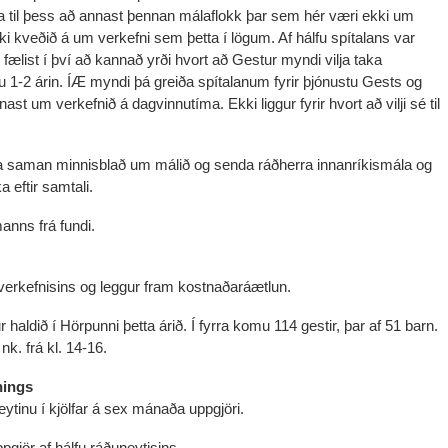
a til þess að annast þennan málaflokk þar sem hér væri ekki um
i kveðið á um verkefni sem þetta í lögum. Af hálfu spítalans var
ælist í því að kannað yrði hvort að Gestur myndi vilja taka
tu 1-2 árin. ÍÆ myndi þá greiða spítalanum fyrir þjónustu Gests og
st um verkefnið á dagvinnutíma. Ekki liggur fyrir hvort að vilji sé til
a saman minnisblað um málið og senda ráðherra innanríkismála og
a eftir samtali.
anns frá fundi.
verkefnisins og leggur fram kostnaðaráætlun.
r haldið í Hörpunni þetta árið. Í fyrra komu 114 gestir, þar af 51 barn.
nk. frá kl. 14-16.
nings
eytinu í kjölfar á sex mánaða uppgjöri.
gjör af hálfu ráðuneytisins.