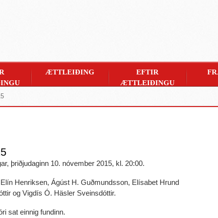
R
ÆTTLEIÐING
EFTIR
FR
INGU
ÆTTLEIÐINGU
15
15
gar, þriðjudaginn 10. nóvember 2015, kl. 20:00.
Elín Henriksen, Ágúst H. Guðmundsson, Elísabet Hrund
óttir og Vigdís Ó. Häsler Sveinsdóttir.
i sat einnig fundinn.