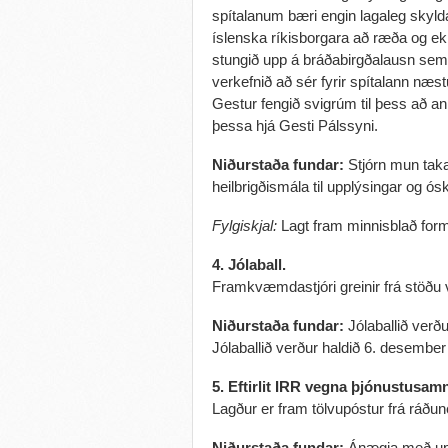
spítalanum bæri engin lagaleg skyld
íslenska ríkisborgara að ræða og ekk
stungið upp á bráðabirgðalausn sem f
verkefnið að sér fyrir spítalann næs
Gestur fengið svigrúm til þess að anna
þessa hjá Gesti Pálssyni.
Niðurstaða fundar:
Stjórn mun tak
heilbrigðismála til upplýsingar og ósk
Fylgiskjal:
Lagt fram minnisblað form
4. Jólaball.
Framkvæmdastjóri greinir frá stöðu 
Niðurstaða fundar:
Jólaballið verðu
Jólaballið verður haldið 6. desember 
5. Eftirlit IRR vegna þjónustusam
Lagður er fram tölvupóstur frá ráðun
Niðurstaða fundar:
Ánægja með upp