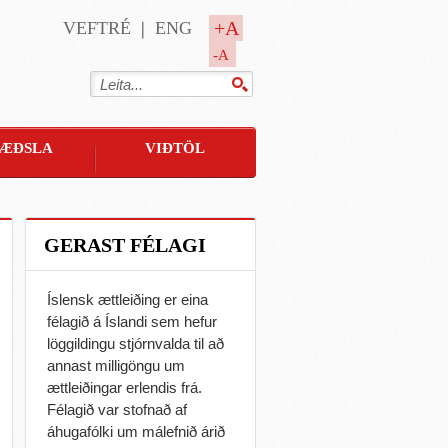
+A
VEFTRÉ
ENG
-A
ÆÐSLA
VIÐTÖL
GERAST FÉLAGI
Íslensk ættleiðing er eina
félagið á Íslandi sem hefur
löggildingu stjórnvalda til að
annast milligöngu um
ættleiðingar erlendis frá.
Félagið var stofnað af
áhugafólki um málefnið árið