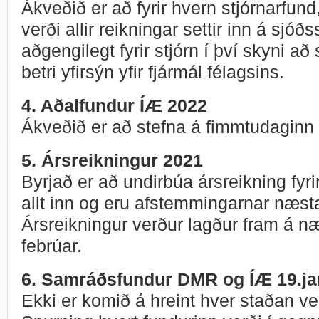
Ákveðið er að fyrir hvern stjórnarfun
verði allir reikningar settir inn á sjó
aðgengilegt fyrir stjórn í því skyni að
betri yfirsýn yfir fjármál félagsins.
4. Aðalfundur ÍÆ 2022
Ákveðið er að stefna á fimmtudaginn
5. Ársreikningur 2021
Byrjað er að undirbúa ársreikning fyrir
allt inn og eru afstemmingarnar næsta
Ársreikningur verður lagður fram á næ
febrúar.
6. Samráðsfundur DMR og ÍÆ 19.ja
Ekki er komið á hreint hver staðan v