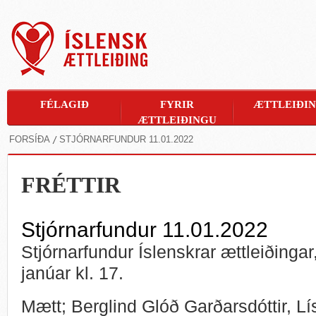
FÉLAGIÐ
FYRIR
ÆTTLEIÐI
ÆTTLEIÐINGU
FORSÍÐA
STJÓRNARFUNDUR 11.01.2022
FRÉTTIR
Stjórnarfundur 11.01.2022
Stjórnarfundur Íslenskrar ættleiðingar
janúar kl. 17.
Mætt; Berglind Glóð Garðarsdóttir, Lí