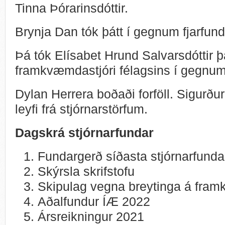
Tinna Þórarinsdóttir.
Brynja Dan tók þátt í gegnum fjarfun
Þá tók Elísabet Hrund Salvarsdóttir 
framkvæmdastjóri félagsins í gegnum
Dylan Herrera boðaði forföll. Sigurður
leyfi frá stjórnarstörfum.
Dagskrá stjórnarfundar
Fundargerð síðasta stjórnarfunda
Skýrsla skrifstofu
Skipulag vegna breytinga á fra
Aðalfundur ÍÆ 2022
Ársreikningur 2021