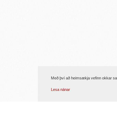
Með því að heimsækja vefinn okkar s
Lesa nánar