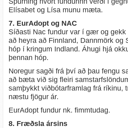
Spurning hvort fundurinn verði í geg
Elísabet og Lísa munu mæta.
7. EurAdopt og NAC
Síðasti Nac fundur var í gær og gekk
að heyra að Finnland, Dannmörk og 
hóp í kringum Indland. Áhugi hjá okk
þennan hóp.
Noregur sagði frá því að þau fengu 
að bæta við sig fleiri samstarfslöndu
samþykkt viðbótarframlag frá ríkinu, tr
næstu fjögur ár.
EurAdopt fundur nk. fimmtudag.
8. Fræðsla ársins