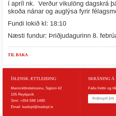
í apríl nk. Verður vikulöng dagskrá þá
skoða nánar og auglýsa fyrir félagsm
Fundi lokið kl: 18:10
Næsti fundur: Þriðjudagurinn 8. febrúa
TIL BAKA
ÍSLENSK ÆTTLEIÐING
SKRÁNING Á 
Mannréttindahúsinu, Sigtúni 42
Fáðu fréttir og ti
105 Reykjavík
Sími: +354 588 1480
Email:
isadopt@isadopt.is