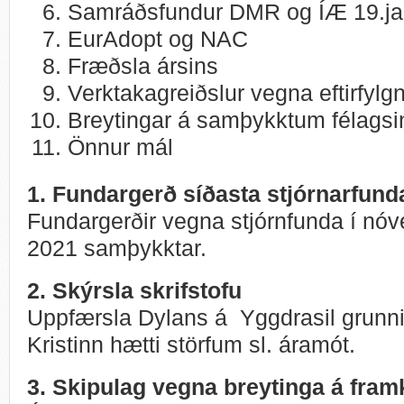
Samráðsfundur DMR og ÍÆ 19.ja
EurAdopt og NAC
Fræðsla ársins
Verktakagreiðslur vegna eftirfylg
Breytingar á samþykktum félagsi
Önnur mál
1. Fundargerð síðasta stjórnarfund
Fundargerðir vegna stjórnfunda í n
2021 samþykktar.
2. Skýrsla skrifstofu
Uppfærsla Dylans á Yggdrasil grunni 
Kristinn hætti störfum sl. áramót.
3. Skipulag vegna breytinga á fra