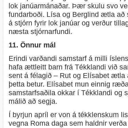
lok janúarmánaðar. Þær skulu svo vera
fundarboði.
Lísa og Berglind ætla að 
á stjórn fyrir lok janúar og verður til
næsta stjórnarfundi.
11. Önnur mál
Erindi varðandi samstarf á milli íslen
hafa ættleitt barn frá Tékklandi við s
sent á félagið – Rut og Elísabet ætla
þetta betur. Elísabet mun einnig ræða
samstarfsaðila okkar í Tékklandi og 
málið að segja.
Í byrjun apríl er von á tékklenskum l
vegna Roma daga sem haldnir verða í