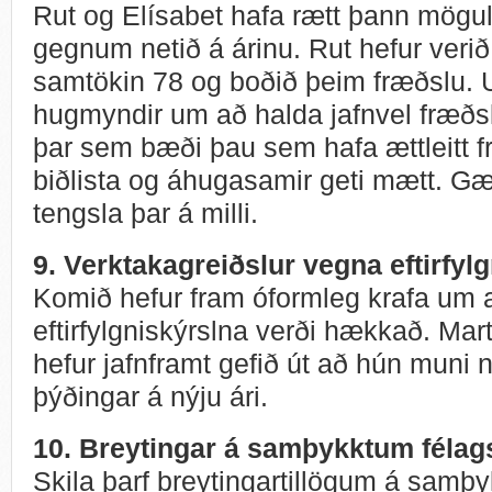
Rut og Elísabet hafa rætt þann mögul
gegnum netið á árinu.
Rut hefur veri
samtökin 78 og boðið þeim fræðslu.
hugmyndir um að halda jafnvel fræðs
þar sem bæði þau sem hafa ættleitt fr
biðlista og áhugasamir geti mætt. Gæti
tengsla þar á milli.
9. Verktakagreiðslur vegna eftirfyl
Komið hefur fram óformleg krafa um að
eftirfylgniskýrslna verði hækkað. Mart
hefur jafnframt gefið út að hún muni n
þýðingar á nýju ári.
10. Breytingar á samþykktum félag
Skila þarf breytingartillögum á samþykk