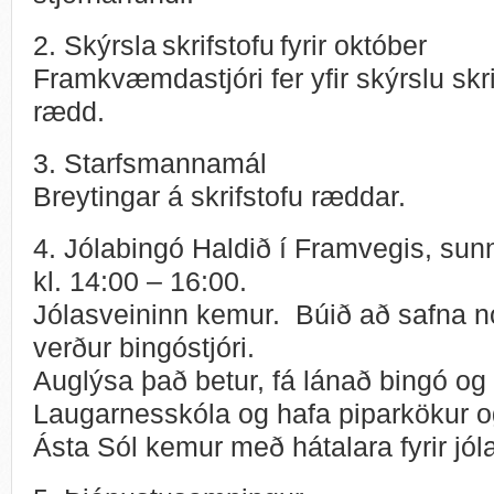
2. Skýrsla skrifstofu fyrir október
Framkvæmdastjóri fer yfir skýrslu skri
rædd.
3. Starfsmannamál
Breytingar á skrifstofu ræddar.
4. Jólabingó Haldið í Framvegis, su
kl. 14:00 – 16:00.
Jólasveininn kemur. Búið að safna 
verður bingóstjóri.
Auglýsa það betur, fá lánað bingó og 
Laugarnesskóla og hafa piparkökur og
Ásta Sól kemur með hátalara fyrir jól