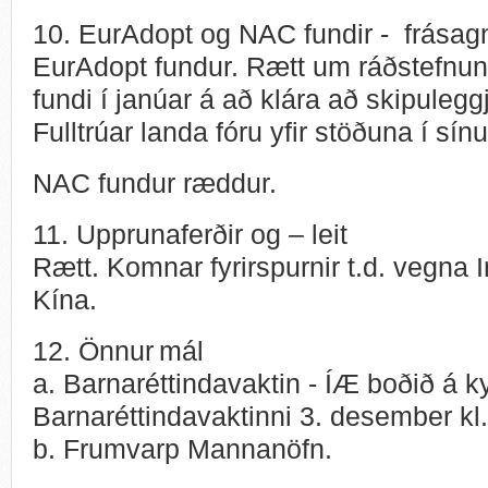
10. EurAdopt og NAC fundir - frásag
EurAdopt fundur. Rætt um ráðstefnun
fundi í janúar á að klára að skipulegg
Fulltrúar landa fóru yfir stöðuna í 
NAC fundur ræddur.
11. Upprunaferðir og – leit
Rætt. Komnar fyrirspurnir t.d. vegna
Kína.
12. Önnur mál
a. Barnaréttindavaktin - ÍÆ boðið á k
Barnaréttindavaktinni 3. desember kl
b. Frumvarp Mannanöfn.