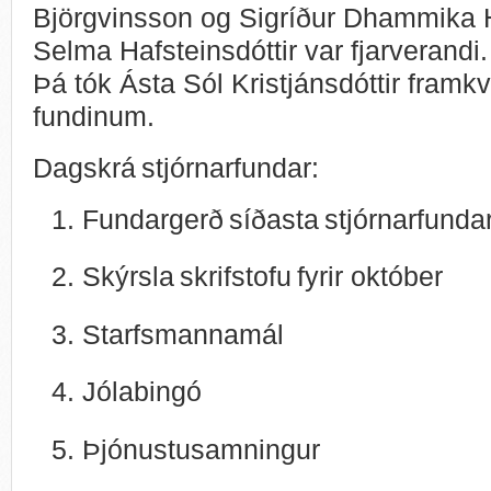
Björgvinsson og Sigríður Dhammika 
Selma Hafsteinsdóttir var fjarverandi
Þá tók Ásta Sól Kristjánsdóttir framk
fundinum.
Dagskrá stjórnarfundar:
Fundargerð síðasta stjórnarfunda
Skýrsla skrifstofu fyrir október
Starfsmannamál
Jólabingó
Þjónustusamningur