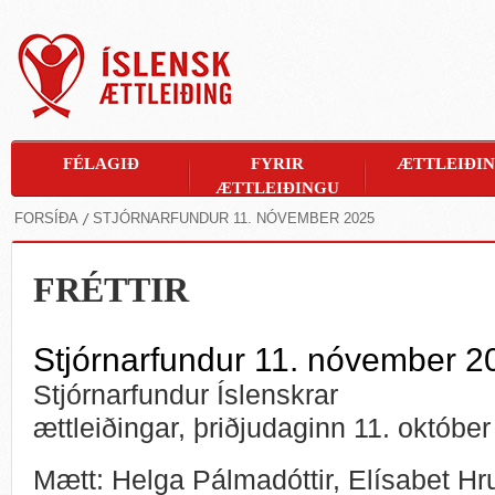
FÉLAGIÐ
FYRIR
ÆTTLEIÐI
ÆTTLEIÐINGU
FORSÍÐA
STJÓRNARFUNDUR 11. NÓVEMBER 2025
FRÉTTIR
Stjórnarfundur 11. nóvember 2
Stjórnarfundur Íslenskrar
ættleiðingar, þriðjudaginn 11. október
Mætt: Helga Pálmadóttir, Elísabet Hru