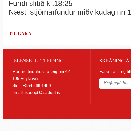
Fundi slitið kl.18:25
Næsti stjórnarfundur miðvikudaginn 
TIL BAKA
ÍSLENSK ÆTTLEIÐING
SKRÁNING Á 
Mannréttindahúsinu, Sigtúni 42
Fáðu fréttir og ti
105 Reykjavík
Sími: +354 588 1480
Email:
isadopt@isadopt.is