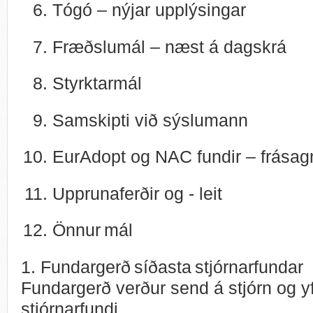
Tógó – nýjar upplýsingar
Fræðslumál – næst á dagskrá
Styrktarmál
Samskipti við sýslumann
EurAdopt og NAC fundir – frásag
Upprunaferðir og - leit
Önnur mál
1. Fundargerð síðasta stjórnarfundar
Fundargerð verður send á stjórn og yf
stjórnarfundi.