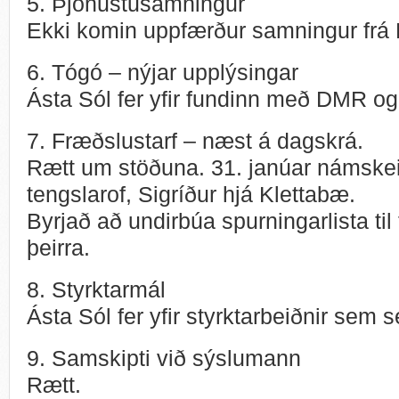
5. Þjónustusamningur
Ekki komin uppfærður samningur f
6. Tógó – nýjar upplýsingar
Ásta Sól fer yfir fundinn með DMR 
7. Fræðslustarf – næst á dagskrá.
Rætt um stöðuna. 31. janúar námske
tengslarof, Sigríður hjá Klettabæ.
Byrjað að undirbúa spurningarlista ti
þeirra.
8. Styrktarmál
Ásta Sól fer yfir styrktarbeiðnir sem 
9. Samskipti við sýslumann
Rætt.