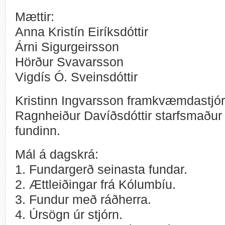
Mættir:
Anna Kristín Eiríksdóttir
Árni Sigurgeirsson
Hörður Svavarsson
Vigdís Ó. Sveinsdóttir
Kristinn Ingvarsson framkvæmdastjóri
Ragnheiður Davíðsdóttir starfsmaður s
fundinn.
Mál á dagskrá:
1. Fundargerð seinasta fundar.
2. Ættleiðingar frá Kólumbíu.
3. Fundur með ráðherra.
4. Úrsögn úr stjórn.