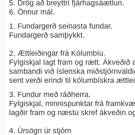
5. Drög að breyttri fjárhagsáætlun.
6. Önnur mál.
1. Fundargerð seinasta fundar.
Fundargerð samþykkt.
2. Ættleiðingar frá Kólumbíu.
Fylgiskjal lagt fram og rætt. Ákveðið 
sambandi við íslenska miðstjórnvaldi
sent verði erindi til kólumbískra ættle
3. Fundur með ráðherra.
Fylgiskjal, minnispunktar frá framkv
lagðir fram og næstu skref ákveðin o
4. Úrsögn úr stjórn