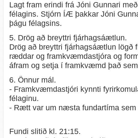
Lagt fram erindi frá Jóni Gunnari með
félagins. Stjórn ÍÆ þakkar Jóni Gunnari
þágu félagsins.
5. Drög að breyttri fjárhagsáætlun.
Drög að breyttri fjárhagsáætlun lögð
ræddar og framkvæmdastjóra og forma
áfram og setja í framkvæmd það sem 
6. Önnur mál.
- Framkvæmdastjóri kynnti fyrirkomul
félaginu.
- Rætt var um næsta fundartíma sem á
Fundi slitið kl. 21:15.