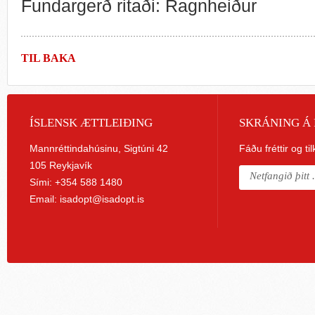
Fundargerð ritaði: Ragnheiður
TIL BAKA
ÍSLENSK ÆTTLEIÐING
SKRÁNING Á 
Mannréttindahúsinu, Sigtúni 42
Fáðu fréttir og ti
105 Reykjavík
Sími: +354 588 1480
Email:
isadopt@isadopt.is