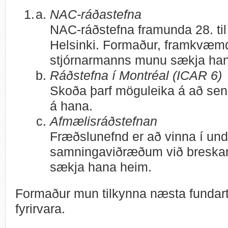
NAC-ráðastefna
NAC-ráðstefna framunda 28. til
Helsinki. Formaður, framkvæmd
stjórnarmanns munu sækja han
Ráðstefna í Montréal (ICAR 6)
Skoða þarf möguleika á að senda
á hana.
Afmælisráðstefnan
Fræðslunefnd er að vinna í und
samningaviðræðum við breskan 
sækja hana heim.
Formaður mun tilkynna næsta funda
fyrirvara.