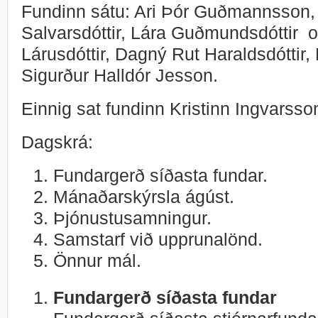
Fundinn sátu: Ari Þór Guðmannsson,
Salvarsdóttir, Lára Guðmundsdóttir o
Lárusdóttir, Dagný Rut Haraldsdóttir
Sigurður Halldór Jesson.
Einnig sat fundinn Kristinn Ingvarss
Dagskrá:
Fundargerð síðasta fundar.
Mánaðarskýrsla ágúst.
Þjónustusamningur.
Samstarf við upprunalönd.
Önnur mál.
Fundargerð síðasta fundar