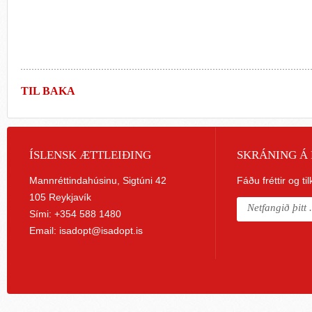
TIL BAKA
ÍSLENSK ÆTTLEIÐING
SKRÁNING Á 
Mannréttindahúsinu, Sigtúni 42
Fáðu fréttir og ti
105 Reykjavík
Sími: +354 588 1480
Email:
isadopt@isadopt.is