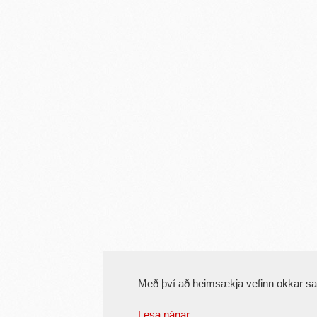
Með því að heimsækja vefinn okkar s
Lesa nánar