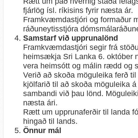
Rætt um það hvernig staða félags
fjárlög ísl. ríkisins fyrir næsta ár.
Framkvæmdastjóri og formaður m
ráðuneytisstjóra dómsmálaráðuney
Samstarf við upprunalönd
Framkvæmdastjóri segir frá stö
heimsækja Sri Lanka 6. október n
vera heimsótt og málin rædd og s
Verið að skoða möguleika ferð til
kjölfarið til að skoða möguleika
sambandi við þau lönd. Möguleiki 
næsta ári.
Rætt um upprunaferðir til landa fó
hingað til lands.
Önnur mál