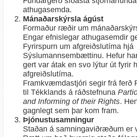
Fundargerð síðasta stjórnarfund
athugasemda.
Mánaðarskýrsla ágúst
Formaður ræðir um mánaðarskýr
Engar efnislegar athugasemdir g
Fyrirspurn um afgreiðslutíma hjá
Sýslumannsembættinu. Hefur han
gert var átak en svo lýtur út fyrir
afgreiðslutíma.
Framkvæmdastjóri segir frá ferð
til Tékklands á ráðstefnuna
Parti
and Informing of their Rights
. He
gagnlegt sem þar kom fram.
Þjónustusamningur
Staðan á samningaviðræðum er 