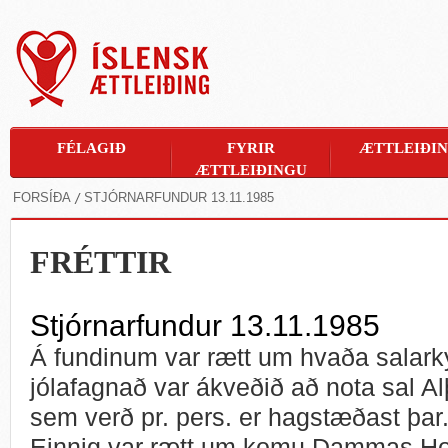
FÉLAGIÐ
FYRIR
ÆTTLEIÐI
ÆTTLEIÐINGU
FORSÍÐA
STJÓRNARFUNDUR 13.11.1985
FRÉTTIR
Stjórnarfundur 13.11.1985
Á fundinum var rætt um hvaða salarky
jólafagnað var ákveðið að nota sal 
sem verð pr. pers. er hagstæðast þar
Einnig var rætt um komu Dammas Hord