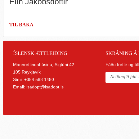
Elín Jakobsdóttir
TIL BAKA
ÍSLENSK ÆTTLEIÐING
SKRÁNING Á 
Mannréttindahúsinu, Sigtúni 42
Fáðu fréttir og ti
105 Reykjavík
Sími: +354 588 1480
Email:
isadopt@isadopt.is