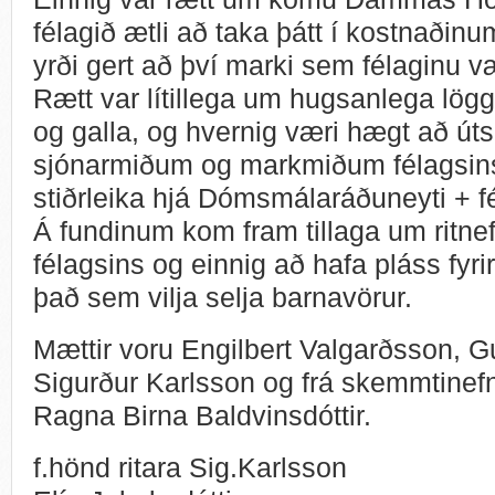
félagið ætli að taka þátt í kostnaðin
yrði gert að því marki sem félaginu væ
Rætt var lítillega um hugsanlega löggi
og galla, og hvernig væri hægt að útsk
sjónarmiðum og markmiðum félagsins
stiðrleika hjá Dómsmálaráðuneyti + f
Á fundinum kom fram tillaga um ritnefn
félagsins og einnig að hafa pláss fyri
það sem vilja selja barnavörur.
Mættir voru Engilbert Valgarðsson, G
Sigurður Karlsson og frá skemmtinef
Ragna Birna Baldvinsdóttir.
f.hönd ritara Sig.Karlsson