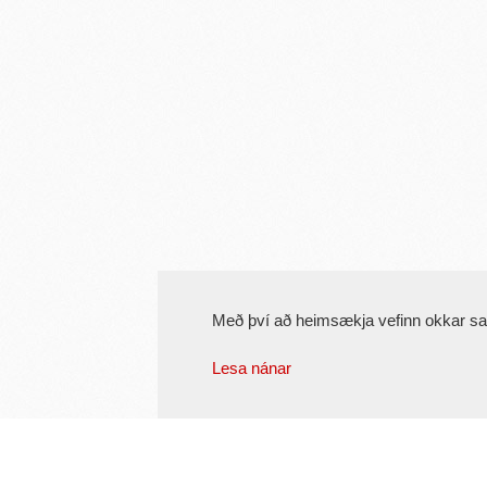
Með því að heimsækja vefinn okkar s
Lesa nánar