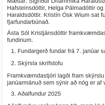
Mættar: Sigríður Dhammika Haraldsdó
Hafsteinsdóttir, Helga Pálmadóttir og
Haraldsdóttir. Kristín Ósk Wium sat 
fjarfundarbúnað.
Ásta Sól Kristjánsdóttir framkvæmdastj
fundinum.
Fundargerð fundar frá 7. janúar 
Skýrsla skrifstofu
Framkvæmdastjóri lagði fram skýrslu sk
janúarmánuð sem sýnir að nóg er af
Aðalfundur 2025