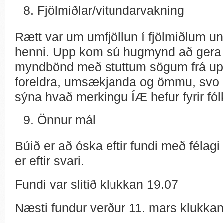
Fjölmiðlar/vitundarvakning
Rætt var um umfjöllun í fjölmiðlum u
henni. Upp kom sú hugmynd að gera v
myndbönd með stuttum sögum frá u
foreldra, umsækjanda og ömmu, svo 
sýna hvað merkingu ÍÆ hefur fyrir fó
Önnur mál
Búið er að óska eftir fundi með félagi
er eftir svari.
Fundi var slitið klukkan 19.07
Næsti fundur verður 11. mars klukka