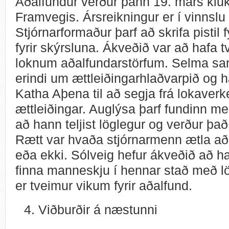
Aðalfundur verður þann 19. mars kluk
Framvegis. Ársreikningur er í vinnsl
Stjórnarformaður þarf að skrifa pistil 
fyrir skýrsluna. Ákveðið var að hafa t
loknum aðalfundarstörfum. Selma sa
erindi um ættleiðingarhlaðvarpið og 
Katha Aþena til að segja frá lokaver
ættleiðingar. Auglýsa þarf fundinn með 
að hann teljist löglegur og verður þa
Rætt var hvaða stjórnarmenn ætla að 
eða ekki. Sólveig hefur ákveðið að hæ
finna manneskju í hennar stað með l
er tveimur vikum fyrir aðalfund.
Viðburðir á næstunni