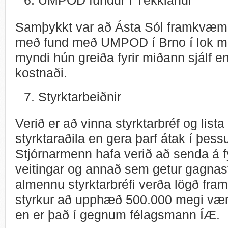
UMPOD fundur í Tékklandi
Samþykkt var að Ásta Sól framkvæmd
með fund með UMPOD í Brno í lok maí
myndi hún greiða fyrir miðann sjálf en
kostnaði.
Styrktarbeiðnir
Verið er að vinna styrktarbréf og list
styrktaraðila en gera þarf átak í þe
Stjórnarmenn hafa verið að senda á f
veitingar og annað sem getur gagnast 
almennu styrktarbréfi verða lögð fram
styrkur að upphæð 500.000 megi vænt
en er það í gegnum félagsmann ÍÆ.