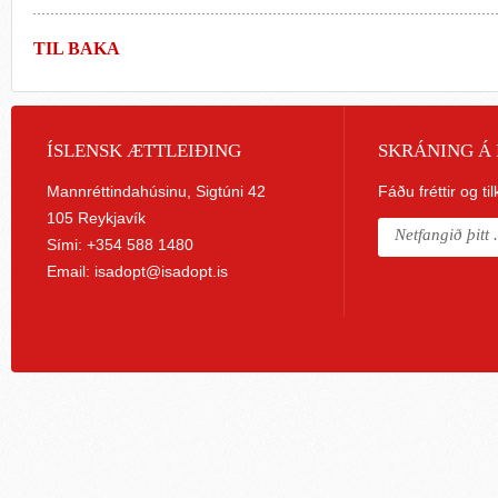
TIL BAKA
ÍSLENSK ÆTTLEIÐING
SKRÁNING Á 
Mannréttindahúsinu, Sigtúni 42
Fáðu fréttir og ti
105 Reykjavík
Sími: +354 588 1480
Email:
isadopt@isadopt.is