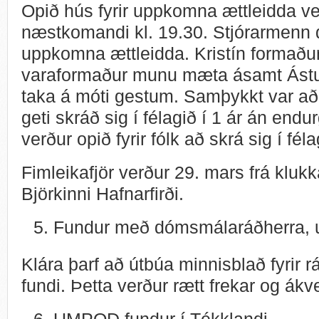
Opið hús fyrir uppkomna ættleidda ve
næstkomandi kl. 19.30. Stjórarmenn d
uppkomna ættleidda. Kristín formaðu
varaformaður munu mæta ásamt Ástu 
taka á móti gestum. Samþykkt var að
geti skráð sig í félagið í 1 ár án end
verður opið fyrir fólk að skrá sig í fél
Fimleikafjör verður 29. mars frá kluk
Björkinni Hafnarfirði.
Fundur með dómsmálaráðherra, 
Klára þarf að útbúa minnisblað fyrir r
fundi. Þetta verður rætt frekar og ák