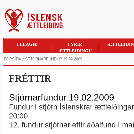
FÉLAGIÐ
FYRIR
ÆTTLEIÐI
ÆTTLEIÐINGU
FORSÍÐA
STJÓRNARFUNDUR 19.02.2009
FRÉTTIR
Stjórnarfundur 19.02.2009
Fundur í stjórn Íslenskrar ættleiðingar
20:00
12. fundur stjórnar eftir aðalfund í m