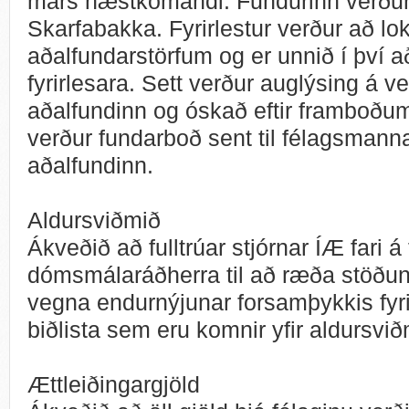
mars næstkomandi. Fundurinn verður 
Skarfabakka. Fyrirlestur verður að l
aðalfundarstörfum og er unnið í því 
fyrirlesara. Sett verður auglýsing á 
aðalfundinn og óskað eftir framboðum t
verður fundarboð sent til félagsmanna
aðalfundinn.
Aldursviðmið
Ákveðið að fulltrúar stjórnar ÍÆ fari 
dómsmálaráðherra til að ræða stöðu
vegna endurnýjunar forsamþykkis fyr
biðlista sem eru komnir yfir aldursvið
Ættleiðingargjöld