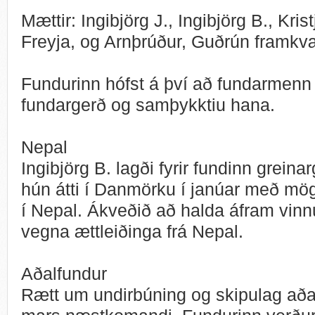
Mættir: Ingibjörg J., Ingibjörg B., Kris
Freyja, og Arnþrúður, Guðrún framkvæ
Fundurinn hófst á því að fundarmenn f
fundargerð og samþykktiu hana.
Nepal
Ingibjörg B. lagði fyrir fundinn grei
hún átti í Danmörku í janúar með mö
í Nepal. Ákveðið að halda áfram vinn
vegna ættleiðinga frá Nepal.
Aðalfundur
Rætt um undirbúning og skipulag aða