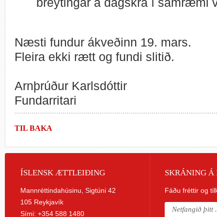
breytingar á dagskrá í samræmi 
Næsti fundur ákveðinn 19. mars.
Fleira ekki rætt og fundi slitið.
Arnþrúður Karlsdóttir
Fundarritari
TIL BAKA
ÍSLENSK ÆTTLEIÐING
SKRÁNING Á 
Mannréttindahúsinu, Sigtúni 42
Fáðu fréttir og ti
105 Reykjavík
Sími: +354 588 1480