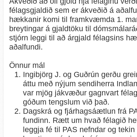
Ákveðið að öll gjöld hjá félaginu verði
félagsgjaldið sem er ákveðið á aðalf
hækkanir komi til framkvæmda 1. mar
breytingar á gjaldtöku til dómsmálar
stjórn leggi til að árgjald félagsins h
aðalfundi.
Önnur mál
Ingibjörg J. og Guðrún gerðu grei
áttu með nýjum sendiherra Indlan
var mjög jákvæður gagnvart félagi
góðum tengslum við það.
Dagskrá og fjárhagsáætlun frá PA
fundinn. Rætt um hvað félagið hefu
leggja fé til PAS nefndar og teki