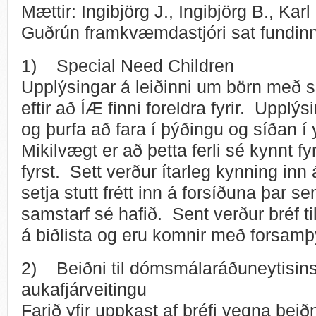
Mættir: Ingibjörg J., Ingibjörg B., Kar
Guðrún framkvæmdastjóri sat fundin
1) Special Need Children
Upplýsingar á leiðinni um börn með s
eftir að ÍÆ finni foreldra fyrir. Upplý
og þurfa að fara í þýðingu og síðan í 
Mikilvægt er að þetta ferli sé kynnt 
fyrst. Sett verður ítarleg kynning in
setja stutt frétt inn á forsíðuna þar s
samstarf sé hafið. Sent verður bréf ti
á biðlista og eru komnir með forsamþ
2) Beiðni til dómsmálaráðuneytisin
aukafjárveitingu
Farið yfir uppkast af bréfi vegna beið