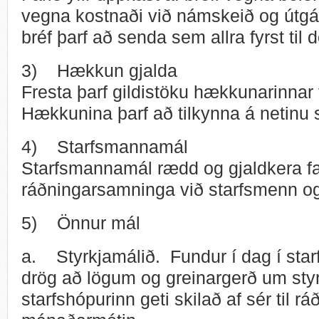
vegna kostnaði við námskeið og útgáf
bréf þarf að senda sem allra fyrst ti
3) Hækkun gjalda
Fresta þarf gildistöku hækkunarinnar 
Hækkunina þarf að tilkynna á netinu 
4) Starfsmannamál
Starfsmannamál rædd og gjaldkera fa
ráðningarsamninga við starfsmenn og
5) Önnur mál
a. Styrkjamálið. Fundur í dag í st
drög að lögum og greinargerð um styr
starfshópurinn geti skilað af sér til ráð