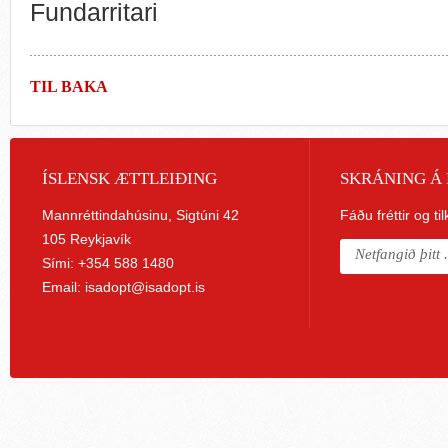
Fundarritari
TIL BAKA
ÍSLENSK ÆTTLEIÐING
SKRÁNING Á 
Mannréttindahúsinu, Sigtúni 42
Fáðu fréttir og ti
105 Reykjavík
Sími: +354 588 1480
Email:
isadopt@isadopt.is