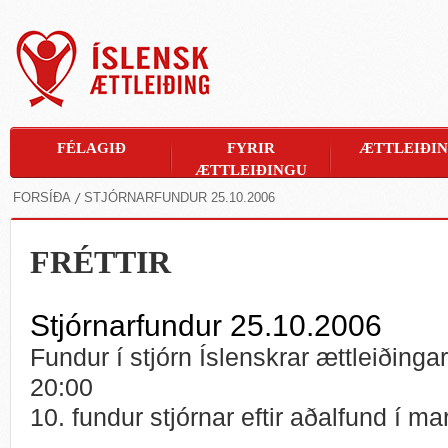
FÉLAGIÐ
FYRIR
ÆTTLEIÐI
ÆTTLEIÐINGU
FORSÍÐA
STJÓRNARFUNDUR 25.10.2006
FRÉTTIR
Stjórnarfundur 25.10.2006
Fundur í stjórn Íslenskrar ættleiðinga
20:00
10. fundur stjórnar eftir aðalfund í m