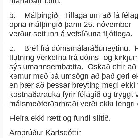
mánaðarmótin.
b. Málþingið. Tillaga um að fá félag
opna málþingið þann 25. nóvember.
verður sett inn á vefsíðuna fljótlega.
c. Bréf frá dómsmálaráðuneytinu. F
flutning verkefna frá dóms- og kirkjum
sýslumannsembætta. Óskað eftir að
kemur með þá umsögn að það geri ek
en þær að þessar breyting megi ekki v
kostnaðarauka fyrir félagið og tryggt 
málsmeðferðarhraði verði ekki lengri 
Fleira ekki rætt og fundi slitið.
Arnþrúður Karlsdóttir